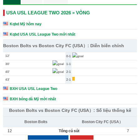
USA USL LEAGUE TWO 2026 » VÒNG
Kqbd Mỹ hôm nay
Kqbd USA USL League Two mới nhất
Boston Bolts vs Boston City FC (USA）: Diễn biến chính
12'
0-1
30'
1-1
40'
2-1
43'
2-1
BXH USA USL League Two
BXH bóng đá Mỹ mới nhất
Boston Bolts vs Boston City FC (USA）: Số liệu thống kê
Boston Bolts
Boston City FC (USA）
12
Tổng cú sút
7