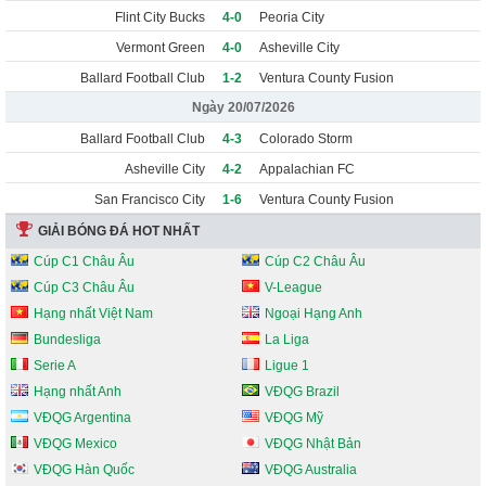
Flint City Bucks
4-0
Peoria City
Vermont Green
4-0
Asheville City
Ballard Football Club
1-2
Ventura County Fusion
Ngày 20/07/2026
Ballard Football Club
4-3
Colorado Storm
Asheville City
4-2
Appalachian FC
San Francisco City
1-6
Ventura County Fusion
GIẢI BÓNG ĐÁ HOT NHẤT
Cúp C1 Châu Âu
Cúp C2 Châu Âu
Cúp C3 Châu Âu
V-League
Hạng nhất Việt Nam
Ngoại Hạng Anh
Bundesliga
La Liga
Serie A
Ligue 1
Hạng nhất Anh
VĐQG Brazil
VĐQG Argentina
VĐQG Mỹ
VĐQG Mexico
VĐQG Nhật Bản
VĐQG Hàn Quốc
VĐQG Australia