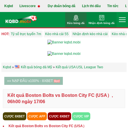
Kqbd
Livescore
Dự đoán bóng đá
Lịch thi đấu
Tin tức
L
Kèo bóng đá
Nhận định bóng đá
HOT:
Tỷ số trực tuyến 7m
Kèo nhà cái 55
Nhận định kèo nhà cái
Kèo nhà c
Kqbd
»
Kết quả bóng đá Mỹ
»
Kết quả USA USL League Two
»» NẠP ĐẦU x100% - 8XBET
Kết quả Boston Bolts vs Boston City FC (USA）,
06h00 ngày 17/06
CƯỢC 8XBET
CƯỢC AFF
CƯỢC 8XBET
CƯỢC VIP
Kết quả Boston Bolts vs Boston City FC (USA）