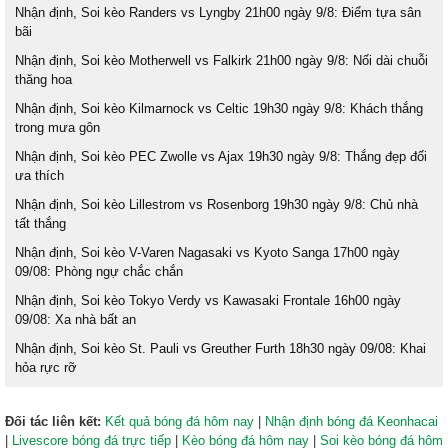
Nhận định, Soi kèo Randers vs Lyngby 21h00 ngày 9/8: Điểm tựa sân
bãi
Nhận định, Soi kèo Motherwell vs Falkirk 21h00 ngày 9/8: Nối dài chuỗi
thăng hoa
Nhận định, Soi kèo Kilmarnock vs Celtic 19h30 ngày 9/8: Khách thắng
trong mưa gôn
Nhận định, Soi kèo PEC Zwolle vs Ajax 19h30 ngày 9/8: Thắng đẹp đối
ưa thích
Nhận định, Soi kèo Lillestrom vs Rosenborg 19h30 ngày 9/8: Chủ nhà
tất thắng
Nhận định, Soi kèo V-Varen Nagasaki vs Kyoto Sanga 17h00 ngày
09/08: Phòng ngự chắc chắn
Nhận định, Soi kèo Tokyo Verdy vs Kawasaki Frontale 16h00 ngày
09/08: Xa nhà bất an
Nhận định, Soi kèo St. Pauli vs Greuther Furth 18h30 ngày 09/08: Khai
hỏa rực rỡ
Đối tác liên kết:
Kết quả bóng đá hôm nay
|
Nhận định bóng đá Keonhacai
|
Livescore bóng đá trực tiếp
|
Kèo bóng đá hôm nay
|
Soi kèo bóng đá hôm