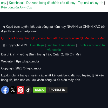
nay
|
Keonhacai
|
Dự đoán bóng đá chính xác tối nay
|
Top nhà cái uy tín
|
Kèo bóng đá AFF Cup
Kqbd trực tuyến, kết quả bóng đá hôm nay NHANH và CHÍNH XÁC trên
điện thoại và smartphone.
QC: Site không nhận QC, không làm aff. Các nick nhận QC đều là lừa đảo
Copyright 2021 |
Giới thiệu
|
Liên hệ
|
Điều khoản
|
Chính sách riêng tư
và cookie
Địa chỉ: 7, Phường Bình Trưng Tây, Quận 2, Hồ Chí Minh
Website: https://kqbd.mobi
Copyright 2023 © kqbd.mobi
kqbd.mobi là trang chuyên cập nhật kết quả bóng đá trực tuyến, tỷ lệ kèo
bóng đá, kèo nhà cái, dự đoán bóng đá từ siêu máy tính.