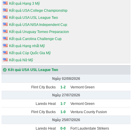
Kết quả Hạng 3 Mỹ
Kết quả USA College Championship
Kết quả USA USL League Two
Kết quả USA NISA Independent Cup
Kết quả Uruguay Torneo Preparacion
Kết quả Carolina Challenge Cup
Kết quả Hạng nhất Mỹ
Kết quả Cúp Quốc Gia Mỹ
Kết quả Nữ Mỹ
Kết quả USA USL League Two
Ngày 02/08/2026
Flint City Bucks
1-2
Vermont Green
Ngày 27/07/2026
Laredo Heat
1-7
Vermont Green
Flint City Bucks
1-0
Ventura County Fusion
Ngày 25/07/2026
Laredo Heat
0-0
Fort Lauderdale Strikers