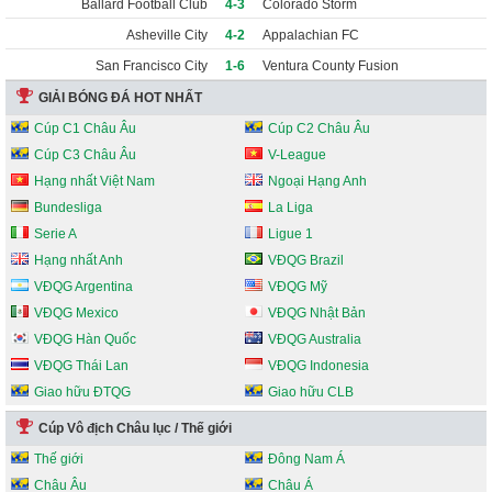
Ballard Football Club
4-3
Colorado Storm
Asheville City
4-2
Appalachian FC
San Francisco City
1-6
Ventura County Fusion
GIẢI BÓNG ĐÁ HOT NHẤT
Cúp C1 Châu Âu
Cúp C2 Châu Âu
Cúp C3 Châu Âu
V-League
Hạng nhất Việt Nam
Ngoại Hạng Anh
Bundesliga
La Liga
Serie A
Ligue 1
Hạng nhất Anh
VĐQG Brazil
VĐQG Argentina
VĐQG Mỹ
VĐQG Mexico
VĐQG Nhật Bản
VĐQG Hàn Quốc
VĐQG Australia
VĐQG Thái Lan
VĐQG Indonesia
Giao hữu ĐTQG
Giao hữu CLB
Cúp Vô địch Châu lục / Thế giới
Thế giới
Đông Nam Á
Châu Âu
Châu Á