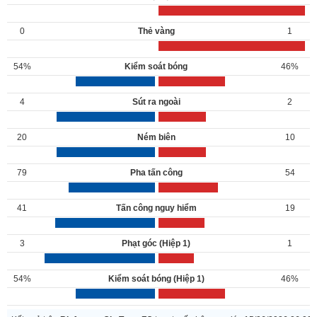
0
Thẻ vàng
1
54%
Kiểm soát bóng
46%
4
Sút ra ngoài
2
20
Ném biên
10
79
Pha tấn công
54
41
Tấn công nguy hiểm
19
3
Phạt góc (Hiệp 1)
1
54%
Kiểm soát bóng (Hiệp 1)
46%