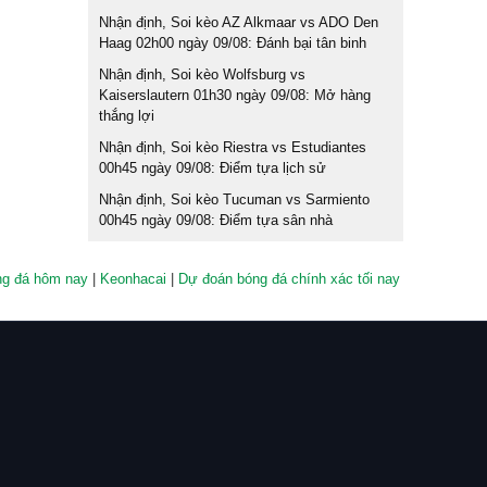
Nhận định, Soi kèo AZ Alkmaar vs ADO Den
Haag 02h00 ngày 09/08: Đánh bại tân binh
Nhận định, Soi kèo Wolfsburg vs
Kaiserslautern 01h30 ngày 09/08: Mở hàng
thắng lợi
Nhận định, Soi kèo Riestra vs Estudiantes
00h45 ngày 09/08: Điểm tựa lịch sử
Nhận định, Soi kèo Tucuman vs Sarmiento
00h45 ngày 09/08: Điểm tựa sân nhà
ng đá hôm nay
|
Keonhacai
|
Dự đoán bóng đá chính xác tối nay