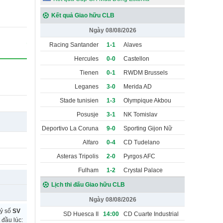
Kết quả Giao hữu CLB
Ngày 08/08/2026
Racing Santander
1-1
Alaves
Hercules
0-0
Castellon
Tienen
0-1
RWDM Brussels
Leganes
3-0
Merida AD
Stade tunisien
1-3
Olympique Akbou
Posusje
3-1
NK Tomislav
Deportivo La Coruna
9-0
Sporting Gijon Nữ
W
Alfaro
0-4
CD Tudelano
Asteras Tripolis
2-0
Pyrgos AFC
Fulham
1-2
Crystal Palace
Lịch thi đấu Giao hữu CLB
Ngày 08/08/2026
tỷ số
SV
SD Huesca II
14:00
CD Cuarte Industrial
 đầu lúc: