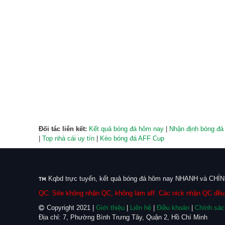
Đối tác liên kết:
Kết quả bóng đá hôm nay
|
Nhận định bóng đá
|
Top nhà cái uy tín
|
Kèo bóng đá AFF Cup
Kqbd trực tuyến, kết quả bóng đá hôm nay NHANH và CHÍNH
QC: Site không nhận QC, không làm aff. Các nick nhận QC đều 
Copyright 2021 |
Giới thiệu
|
Liên hệ
|
Điều khoản
|
Chính sác
Địa chỉ: 7, Phường Bình Trưng Tây, Quận 2, Hồ Chí Minh