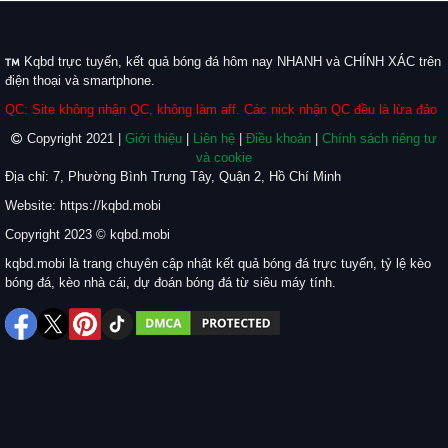
Kqbd trực tuyến, kết quả bóng đá hôm nay NHANH và CHÍNH XÁC trên
điện thoại và smartphone.
QC: Site không nhận QC, không làm aff. Các nick nhận QC đều là lừa đảo
Copyright 2021 |
Giới thiệu
|
Liên hệ
|
Điều khoản
|
Chính sách riêng tư
và cookie
Địa chỉ: 7, Phường Bình Trưng Tây, Quận 2, Hồ Chí Minh
Website: https://kqbd.mobi
Copyright 2023 © kqbd.mobi
kqbd.mobi là trang chuyên cập nhật kết quả bóng đá trực tuyến, tỷ lệ kèo
bóng đá, kèo nhà cái, dự đoán bóng đá từ siêu máy tính.