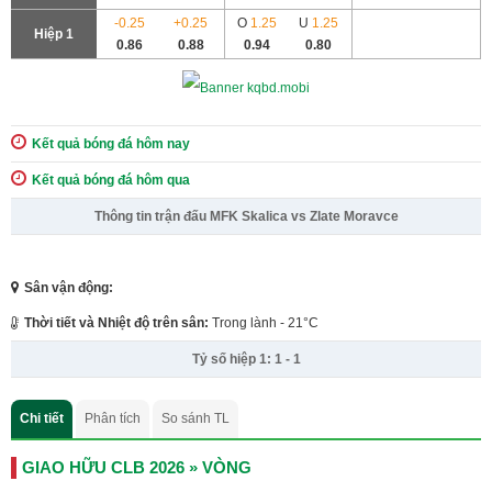
-
0.25
+
0.25
O
1.25
U
1.25
Hiệp 1
0.86
0.88
0.94
0.80
Kết quả bóng đá hôm nay
Kết quả bóng đá hôm qua
Thông tin trận đấu MFK Skalica vs Zlate Moravce
Sân vận động:
Thời tiết và Nhiệt độ trên sân:
Trong lành - 21°C
Tỷ số hiệp 1:
1
-
1
Chi tiết
Phân tích
So sánh TL
GIAO HỮU CLB 2026 » VÒNG