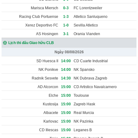
Marisca Miersch
0-3
FC Lorentzweiler
Racing Club Portuense
1-3
Atletico Sanluqueno
Xerez Deportivo FC
1-0
Sevilla Atletico
AS Hosingen
3-1
Orania Vianden
Lịch thi đấu Giao hữu CLB
Ngày 08/08/2026
SD Huesca II
14:00
CD Cuarte Industrial
NK Ponikve
14:00
NK Spansko
Radnik Sesvete
14:30
NK Dubrava Zagreb
AD Alcorcon
15:00
CD Artistico Navalcarnero
Elche
15:00
Toulouse
Kustosija
15:00
Zagreb Hask
Albacete
15:00
Real Murcia
Karlovac
15:00
NK Pazinka
CD Illescas
15:00
Leganes B