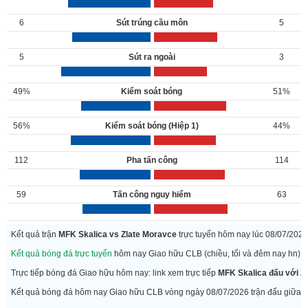
6
Sút trúng cầu môn
5
5
Sút ra ngoài
3
49%
Kiểm soát bóng
51%
56%
Kiểm soát bóng (Hiệp 1)
44%
112
Pha tấn công
114
59
Tấn công nguy hiểm
63
Kết quả trận
MFK Skalica vs Zlate Moravce
trực tuyến hôm nay lúc 08/07/202
Kết quả bóng đá trực tuyến
hôm nay Giao hữu CLB (chiều, tối và đêm nay hn): 
Trực tiếp bóng đá Giao hữu hôm nay: link xem trực tiếp
MFK Skalica đấu với Z
Kết quả bóng đá hôm nay Giao hữu CLB vòng ngày 08/07/2026 trận đấu giữa MFK