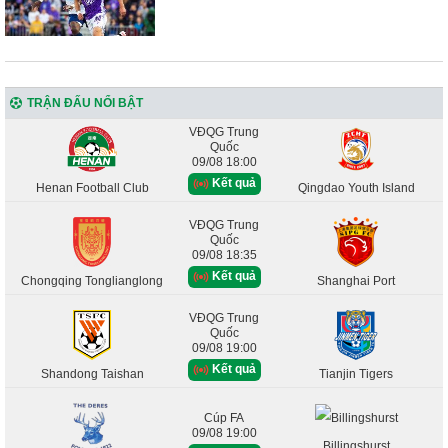
TRẬN ĐẤU NỔI BẬT
VĐQG Trung
Quốc
09/08 18:00
Kết quả
Henan Football Club
Qingdao Youth Island
VĐQG Trung
Quốc
09/08 18:35
Kết quả
Chongqing Tonglianglong
Shanghai Port
VĐQG Trung
Quốc
09/08 19:00
Kết quả
Shandong Taishan
Tianjin Tigers
Cúp FA
09/08 19:00
Billingshurst