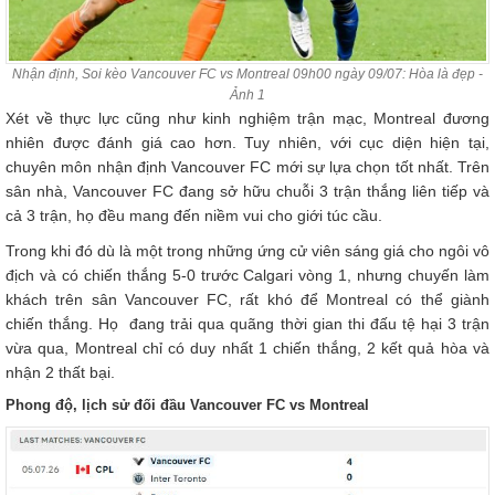
Nhận định, Soi kèo Vancouver FC vs Montreal 09h00 ngày 09/07: Hòa là đẹp -
Ảnh 1
Xét về thực lực cũng như kinh nghiệm trận mạc, Montreal đương
nhiên được đánh giá cao hơn. Tuy nhiên, với cục diện hiện tại,
chuyên môn nhận định Vancouver FC mới sự lựa chọn tốt nhất. Trên
sân nhà, Vancouver FC đang sở hữu chuỗi 3 trận thắng liên tiếp và
cả 3 trận, họ đều mang đến niềm vui cho giới túc cầu.
Trong khi đó dù là một trong những ứng cử viên sáng giá cho ngôi vô
địch và có chiến thắng 5-0 trước Calgari vòng 1, nhưng chuyến làm
khách trên sân Vancouver FC, rất khó để Montreal có thể giành
chiến thắng. Họ đang trải qua quãng thời gian thi đấu tệ hại 3 trận
vừa qua, Montreal chỉ có duy nhất 1 chiến thắng, 2 kết quả hòa và
nhận 2 thất bại.
Phong độ, lịch sử đối đầu Vancouver FC vs Montreal