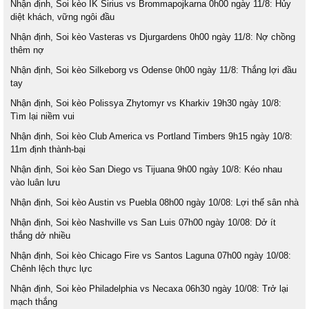
Nhận định, Soi kèo IK Sirius vs Brommapojkarna 0h00 ngày 11/8: Hủy
diệt khách, vững ngôi đầu
Nhận định, Soi kèo Vasteras vs Djurgardens 0h00 ngày 11/8: Nợ chồng
thêm nợ
Nhận định, Soi kèo Silkeborg vs Odense 0h00 ngày 11/8: Thắng lợi đầu
tay
Nhận định, Soi kèo Polissya Zhytomyr vs Kharkiv 19h30 ngày 10/8:
Tìm lại niềm vui
Nhận định, Soi kèo Club America vs Portland Timbers 9h15 ngày 10/8:
11m định thành-bại
Nhận định, Soi kèo San Diego vs Tijuana 9h00 ngày 10/8: Kéo nhau
vào luân lưu
Nhận định, Soi kèo Austin vs Puebla 08h00 ngày 10/08: Lợi thế sân nhà
Nhận định, Soi kèo Nashville vs San Luis 07h00 ngày 10/08: Dở ít
thắng dở nhiều
Nhận định, Soi kèo Chicago Fire vs Santos Laguna 07h00 ngày 10/08:
Chênh lệch thực lực
Nhận định, Soi kèo Philadelphia vs Necaxa 06h30 ngày 10/08: Trở lại
mạch thắng