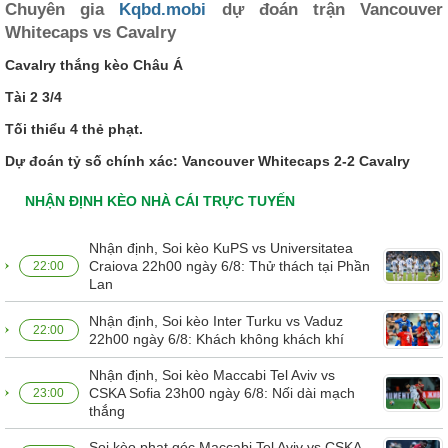
Chuyên gia
Kqbd.mobi
dự đoán trận Vancouver
Whitecaps vs Cavalry
Cavalry thắng kèo Châu Á
Tài 2 3/4
Tối thiểu 4 thẻ phạt.
Dự đoán tỷ số chính xác: Vancouver Whitecaps 2-2 Cavalry
NHẬN ĐỊNH KÈO NHÀ CÁI TRỰC TUYẾN
Nhận định, Soi kèo KuPS vs Universitatea
Craiova 22h00 ngày 6/8: Thử thách tại Phần
22:00
Lan
Nhận định, Soi kèo Inter Turku vs Vaduz
22:00
22h00 ngày 6/8: Khách không khách khí
Nhận định, Soi kèo Maccabi Tel Aviv vs
CSKA Sofia 23h00 ngày 6/8: Nối dài mạch
23:00
thắng
Soi kèo phạt góc Maccabi Tel Aviv vs CSKA