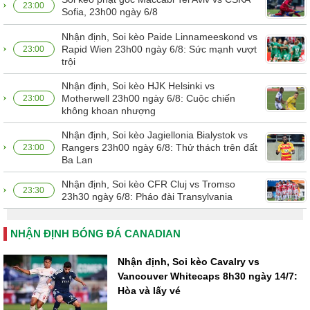
23:00
Sofia, 23h00 ngày 6/8
Nhận định, Soi kèo Paide Linnameeskond vs
Rapid Wien 23h00 ngày 6/8: Sức mạnh vượt
23:00
trội
Nhận định, Soi kèo HJK Helsinki vs
Motherwell 23h00 ngày 6/8: Cuộc chiến
23:00
không khoan nhượng
Nhận định, Soi kèo Jagiellonia Bialystok vs
Rangers 23h00 ngày 6/8: Thử thách trên đất
23:00
Ba Lan
Nhận định, Soi kèo CFR Cluj vs Tromso
23:30
23h30 ngày 6/8: Pháo đài Transylvania
NHẬN ĐỊNH BÓNG ĐÁ CANADIAN
Nhận định, Soi kèo Cavalry vs
Vancouver Whitecaps 8h30 ngày 14/7:
Hòa và lấy vé