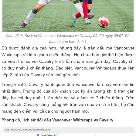
Nhận định, Soi kèo Vancouver Whitecaps vs Cavalry 09h30 ngày 09/07: Bất
phân thắng bại - Ảnh 1
Dù được đánh giá cao hơn, nhưng đây là trận đấu mà Vancouver
Whitecaps rất khó giành chiến thắng. Họ chưa bao giờ thể hiện được
sự vượt trội so với Cavalry khi 5 lần chạm trán gần đây, Cavalry chỉ
có duy nhất 1 chiến thắng. Đặc biệt, Vancouver Whitecaps thua liên
tiếp 2 trận tiếp Cavalry sân nhà gần nhất.
Trong khi đó, Cavalry hành quân đến Vancouver lần này vớ niềm tin
nhất định. Phong độ của đội khách cực kỳ ấn tượng khi 8 trận gần
đây, họ chỉ duy nhất 1 lần thất bại và giành tới 7 chiến thắng. Trên
sân khách, Cavalry cũng thắng 5/6 trận vừa qua và cả 5 trận, họ đều
mang đến điểm vui tối đa cho người hâm mộ.
Phong độ, lịch sử đối đầu Vancouver Whitecaps vs Cavalry