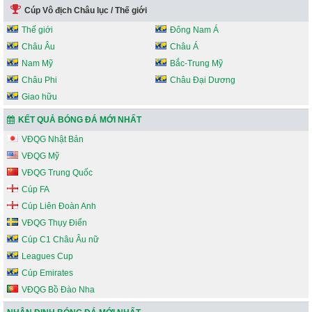
Cúp Vô địch Châu lục / Thế giới
Thế giới
Đông Nam Á
Châu Âu
Châu Á
Nam Mỹ
Bắc-Trung Mỹ
Châu Phi
Châu Đại Dương
Giao hữu
KẾT QUẢ BÓNG ĐÁ MỚI NHẤT
VĐQG Nhật Bản
VĐQG Mỹ
VĐQG Trung Quốc
Cúp FA
Cúp Liên Đoàn Anh
VĐQG Thụy Điển
Cúp C1 Châu Âu nữ
Leagues Cup
Cúp Emirates
VĐQG Bồ Đào Nha