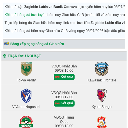
Kết quả trận
Zaglebie Lubin vs Banik Ostrava
trực tuyến hôm nay lúc 08/07/2
Kết quả bóng đá trực tuyến
hôm nay Giao hữu CLB (chiều, tối và đêm nay hn): 
Trực tiếp bóng đá Giao hữu hôm nay: link xem trực tiếp
Zaglebie Lubin đấu với
Kết quả bóng đá hôm nay Giao hữu CLB vòng ngày 08/07/2026 trận đấu giữa Zag
Bảng xếp hạng bóng đá Giao hữu
TRẬN ĐẤU NỔI BẬT
VĐQG Nhật Bản
09/08 16:00
Kết quả
Tokyo Verdy
Kawasaki Frontale
VĐQG Nhật Bản
09/08 17:00
Kết quả
V-Varen Nagasaki
Kyoto Sanga
VĐQG Trung
Quốc
09/08 18:00