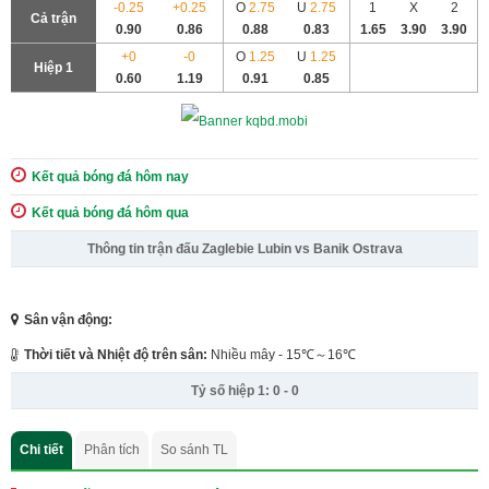
-
0.25
+
0.25
O
2.75
U
2.75
1
X
2
Cả trận
0.90
0.86
0.88
0.83
1.65
3.90
3.90
+
0
-
0
O
1.25
U
1.25
Hiệp 1
0.60
1.19
0.91
0.85
Kết quả bóng đá hôm nay
Kết quả bóng đá hôm qua
Thông tin trận đấu Zaglebie Lubin vs Banik Ostrava
Sân vận động:
Thời tiết và Nhiệt độ trên sân:
Nhiều mây - 15℃～16℃
Tỷ số hiệp 1:
0
-
0
Chi tiết
Phân tích
So sánh TL