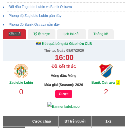
Đối đầu Zaglebie Lubin vs Banik Ostrava
Phong độ Zaglebie Lubin gần đây
Phong độ Banik Ostrava gần đây
Kết quả
Tỷ lệ cược
Lịch thi đấu
Thống kê
Kết quả bóng đá Giao hữu CLB
Thứ tư, Ngày 08/07/2026
16:00
Đã kết thúc
Vòng đấu: Vòng
Zaglebie Lubin
Banik Ostrava
2
Mùa giải (Season): 2026
0
2
Cược
Cược chấp
BT trên/dưới
1x2