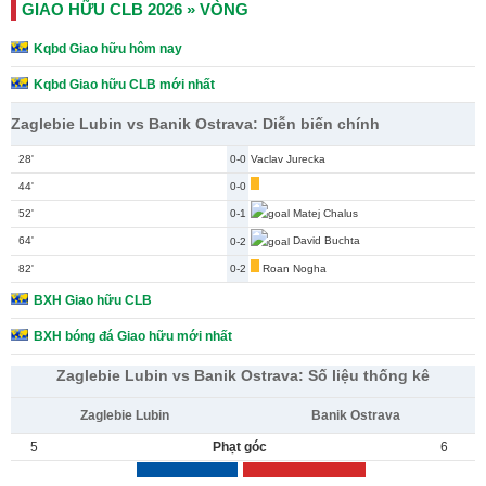
GIAO HỮU CLB 2026 » VÒNG
Kqbd Giao hữu hôm nay
Kqbd Giao hữu CLB mới nhất
Zaglebie Lubin vs Banik Ostrava: Diễn biến chính
28'
0-0
Vaclav Jurecka
44'
0-0
52'
Matej Chalus
0-1
64'
David Buchta
0-2
82'
0-2
Roan Nogha
BXH Giao hữu CLB
BXH bóng đá Giao hữu mới nhất
Zaglebie Lubin vs Banik Ostrava: Số liệu thống kê
Zaglebie Lubin
Banik Ostrava
5
Phạt góc
6