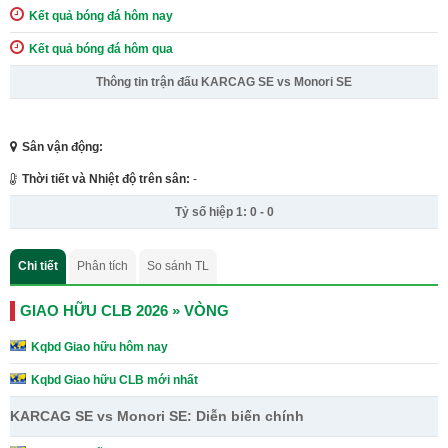
Kết quả bóng đá hôm nay
Kết quả bóng đá hôm qua
Thông tin trận đấu KARCAG SE vs Monori SE
Sân vận động:
Thời tiết và Nhiệt độ trên sân:
-
Tỷ số hiệp 1:
0
-
0
Chi tiết
Phân tích
So sánh TL
GIAO HỮU CLB 2026 » VÒNG
Kqbd Giao hữu hôm nay
Kqbd Giao hữu CLB mới nhất
KARCAG SE vs Monori SE: Diễn biến chính