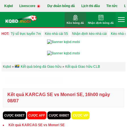
Kqbd
Livescore
Dự đoán bóng đá
Lịch thi đấu
Tin tức
L
Kèo bóng đá
Nhận định bóng đá
HOT:
Tỷ số trực tuyến 7m
Kèo nhà cái 55
Nhận định kèo nhà cái
Kèo nhà c
Kqbd
»
Kết quả bóng đá Giao hữu
»
Kết quả Giao hữu CLB
»» NẠP ĐẦU x100% - 8XBET
Kết quả KARCAG SE vs Monori SE, 16h00 ngày
08/07
CƯỢC 8XBET
CƯỢC AFF
CƯỢC 8XBET
CƯỢC VIP
Kết quả KARCAG SE vs Monori SE