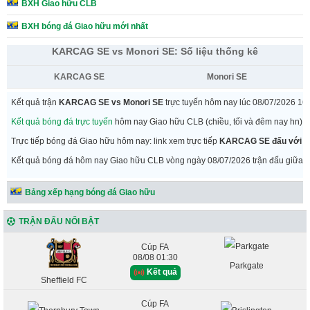
BXH Giao hữu CLB
BXH bóng đá Giao hữu mới nhất
KARCAG SE vs Monori SE: Số liệu thống kê
KARCAG SE
Monori SE
Kết quả trận
KARCAG SE vs Monori SE
trực tuyến hôm nay lúc 08/07/2026 1
Kết quả bóng đá trực tuyến
hôm nay Giao hữu CLB (chiều, tối và đêm nay hn): 
Trực tiếp bóng đá Giao hữu hôm nay: link xem trực tiếp
KARCAG SE đấu với M
Kết quả bóng đá hôm nay Giao hữu CLB vòng ngày 08/07/2026 trận đấu giữa KA
Bảng xếp hạng bóng đá Giao hữu
TRẬN ĐẤU NỔI BẬT
Cúp FA
08/08 01:30
Parkgate
Kết quả
Sheffield FC
Cúp FA