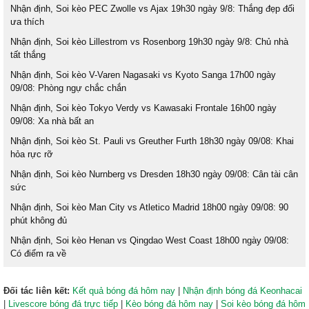
Nhận định, Soi kèo PEC Zwolle vs Ajax 19h30 ngày 9/8: Thắng đẹp đối
ưa thích
Nhận định, Soi kèo Lillestrom vs Rosenborg 19h30 ngày 9/8: Chủ nhà
tất thắng
Nhận định, Soi kèo V-Varen Nagasaki vs Kyoto Sanga 17h00 ngày
09/08: Phòng ngự chắc chắn
Nhận định, Soi kèo Tokyo Verdy vs Kawasaki Frontale 16h00 ngày
09/08: Xa nhà bất an
Nhận định, Soi kèo St. Pauli vs Greuther Furth 18h30 ngày 09/08: Khai
hỏa rực rỡ
Nhận định, Soi kèo Nurnberg vs Dresden 18h30 ngày 09/08: Cân tài cân
sức
Nhận định, Soi kèo Man City vs Atletico Madrid 18h00 ngày 09/08: 90
phút không đủ
Nhận định, Soi kèo Henan vs Qingdao West Coast 18h00 ngày 09/08:
Có điểm ra về
Đối tác liên kết:
Kết quả bóng đá hôm nay
|
Nhận định bóng đá Keonhacai
|
Livescore bóng đá trực tiếp
|
Kèo bóng đá hôm nay
|
Soi kèo bóng đá hôm