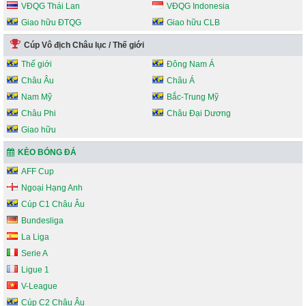
VĐQG Thái Lan
VĐQG Indonesia
Giao hữu ĐTQG
Giao hữu CLB
Cúp Vô địch Châu lục / Thế giới
Thế giới
Đông Nam Á
Châu Âu
Châu Á
Nam Mỹ
Bắc-Trung Mỹ
Châu Phi
Châu Đại Dương
Giao hữu
KÈO BÓNG ĐÁ
AFF Cup
Ngoại Hạng Anh
Cúp C1 Châu Âu
Bundesliga
La Liga
Serie A
Ligue 1
V-League
Cúp C2 Châu Âu