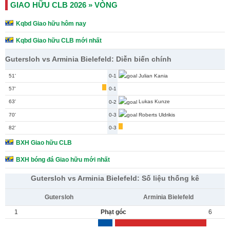
GIAO HỮU CLB 2026 » VÒNG
Kqbd Giao hữu hôm nay
Kqbd Giao hữu CLB mới nhất
Gutersloh vs Arminia Bielefeld: Diễn biến chính
51'
Julian Kania
0-1
57'
0-1
63'
Lukas Kunze
0-2
70'
Roberts Uldrikis
0-3
82'
0-3
BXH Giao hữu CLB
BXH bóng đá Giao hữu mới nhất
Gutersloh vs Arminia Bielefeld: Số liệu thống kê
Gutersloh
Arminia Bielefeld
1
Phạt góc
6