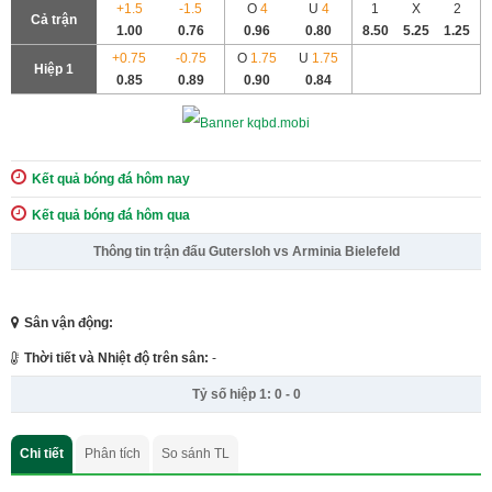
+
1.5
-
1.5
O
4
U
4
1
X
2
Cả trận
1.00
0.76
0.96
0.80
8.50
5.25
1.25
+
0.75
-
0.75
O
1.75
U
1.75
Hiệp 1
0.85
0.89
0.90
0.84
Kết quả bóng đá hôm nay
Kết quả bóng đá hôm qua
Thông tin trận đấu Gutersloh vs Arminia Bielefeld
Sân vận động:
Thời tiết và Nhiệt độ trên sân:
-
Tỷ số hiệp 1:
0
-
0
Chi tiết
Phân tích
So sánh TL