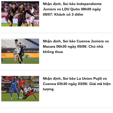
Nhận định, Soi kèo Independiente
Juniors vs LDU Quito 08h00 ngày
09/07: Khách có 3 điểm
Nhận định, Soi kèo Cuenca Juniors vs
Macara 06h30 ngày 05/06: Chủ nhà
không thua
Nhận định, Soi kèo La Union Pujili vs
Cuenca 03h30 ngày 03/06: Giải mã hiện
tượng