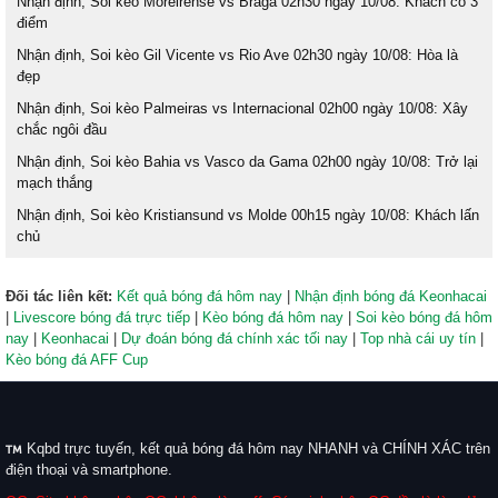
Nhận định, Soi kèo Moreirense vs Braga 02h30 ngày 10/08: Khách có 3
điểm
Nhận định, Soi kèo Gil Vicente vs Rio Ave 02h30 ngày 10/08: Hòa là
đẹp
Nhận định, Soi kèo Palmeiras vs Internacional 02h00 ngày 10/08: Xây
chắc ngôi đầu
Nhận định, Soi kèo Bahia vs Vasco da Gama 02h00 ngày 10/08: Trở lại
mạch thắng
Nhận định, Soi kèo Kristiansund vs Molde 00h15 ngày 10/08: Khách lấn
chủ
Đối tác liên kết:
Kết quả bóng đá hôm nay
|
Nhận định bóng đá Keonhacai
|
Livescore bóng đá trực tiếp
|
Kèo bóng đá hôm nay
|
Soi kèo bóng đá hôm
nay
|
Keonhacai
|
Dự đoán bóng đá chính xác tối nay
|
Top nhà cái uy tín
|
Kèo bóng đá AFF Cup
Kqbd trực tuyến, kết quả bóng đá hôm nay NHANH và CHÍNH XÁC trên
điện thoại và smartphone.