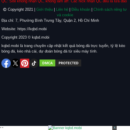
QC: Site không nhận QC, không làm aff. Các nick nhận QC đều là lừa đảo
Copyright 2021 |
Giới thiệu
|
Liên hệ
|
Điều khoản
|
Chính sách riêng tư
và cookie
Địa chỉ: 7, Phường Bình Trưng Tây, Quận 2, Hồ Chí Minh
Website: https://kqbd.mobi
Copyright 2023 © kqbd.mobi
kqbd.mobi là trang chuyên cập nhật kết quả bóng đá trực tuyến, tỷ lệ kèo
bóng đá, kèo nhà cái, dự đoán bóng đá từ siêu máy tính.
x
"
"