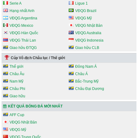
Serie A
Ligue 1
Hạng nhất Anh
VĐQG Brazil
VĐQG Argentina
VĐQG Mỹ
VĐQG Mexico
VĐQG Nhật Bản
VĐQG Hàn Quốc
VĐQG Australia
VĐQG Thái Lan
VĐQG Indonesia
Giao hữu ĐTQG
Giao hữu CLB
Cúp Vô địch Châu lục / Thế giới
Thế giới
Đông Nam Á
Châu Âu
Châu Á
Nam Mỹ
Bắc-Trung Mỹ
Châu Phi
Châu Đại Dương
Giao hữu
KẾT QUẢ BÓNG ĐÁ MỚI NHẤT
AFF Cup
VĐQG Nhật Bản
VĐQG Mỹ
VĐQG Trung Quốc