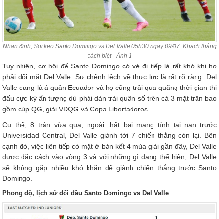
Nhận định, Soi kèo Santo Domingo vs Del Valle 05h30 ngày 09/07: Khách thắng
cách biệt - Ảnh 1
Tuy nhiên, cơ hội để Santo Domingo có vé đi tiếp là rất khó khi họ
phải đối mặt Del Valle. Sự chênh lệch về thực lực là rất rõ ràng. Del
Valle đang là á quân Ecuador và họ cũng trải qua quãng thời gian thi
đấu cực kỳ ấn tượng dù phải dàn trải quân số trên cả 3 mặt trận bao
gồm cúp QG, giải VĐQG và Copa Libertadores.
Cụ thể, 8 trận vừa qua, ngoài thất bại mang tính tai nạn trước
Universidad Central, Del Valle giành tới 7 chiến thắng còn lại. Bên
cạnh đó, việc liên tiếp có mặt ở bán kết 4 mùa giải gần đây, Del Valle
được đặc cách vào vòng 3 và với những gì đang thể hiện, Del Valle
sẽ không gặp nhiều khó khăn để giành chiến thắng trước Santo
Domingo.
Phong độ, lịch sử đối đầu Santo Domingo vs Del Valle