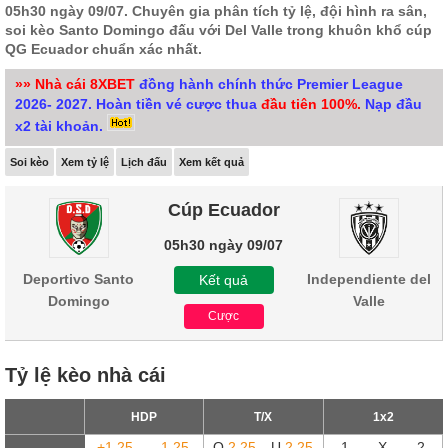
05h30 ngày 09/07. Chuyên gia phân tích tỷ lệ, đội hình ra sân,
soi kèo Santo Domingo đấu với Del Valle trong khuôn khổ cúp
QG Ecuador chuẩn xác nhất.
»» Nhà cái 8XBET
đồng hành chính thức Premier League
2026- 2027. Hoàn tiền vé cược thua
đầu tiên 100%.
Nạp đầu
x2 tài khoản.
Soi kèo
Xem tỷ lệ
Lịch đấu
Xem kết quả
Cúp Ecuador
05h30 ngày 09/07
Deportivo Santo
Independiente del
Kết quả
Domingo
Valle
Cược
Tỷ lệ kèo nhà cái
HDP
T/X
1x2
+
1.25
-
1.25
O
2.25
U
2.25
1
X
2