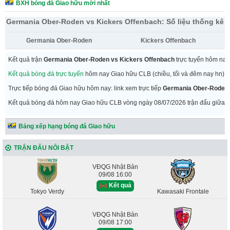
BXH bóng đá Giao hữu mới nhất
Germania Ober-Roden vs Kickers Offenbach: Số liệu thống kê
Germania Ober-Roden
Kickers Offenbach
Kết quả trận
Germania Ober-Roden vs Kickers Offenbach
trực tuyến hôm nay
Kết quả bóng đá trực tuyến
hôm nay Giao hữu CLB (chiều, tối và đêm nay hn): 
Trực tiếp bóng đá Giao hữu hôm nay: link xem trực tiếp
Germania Ober-Roden 
Kết quả bóng đá hôm nay Giao hữu CLB vòng ngày 08/07/2026 trận đấu giữa Ger
Bảng xếp hạng bóng đá Giao hữu
TRẬN ĐẤU NỔI BẬT
VĐQG Nhật Bản
09/08 16:00
Kết quả
Tokyo Verdy
Kawasaki Frontale
VĐQG Nhật Bản
09/08 17:00