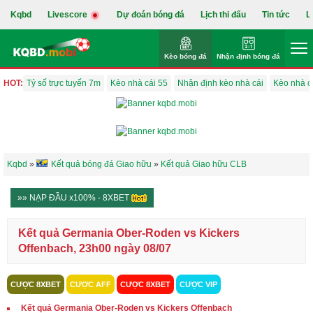
Kqbd
Livescore
Dự đoán bóng đá
Lịch thi đấu
Tin tức
L
Kèo bóng đá
Nhận định bóng đá
HOT:
Tỷ số trực tuyến 7m
Kèo nhà cái 55
Nhận định kèo nhà cái
Kèo nhà c
Kqbd
»
Kết quả bóng đá Giao hữu
»
Kết quả Giao hữu CLB
»» NẠP ĐẦU x100% - 8XBET
Kết quả Germania Ober-Roden vs Kickers
Offenbach, 23h00 ngày 08/07
CƯỢC 8XBET
CƯỢC AFF
CƯỢC 8XBET
CƯỢC VIP
Kết quả Germania Ober-Roden vs Kickers Offenbach