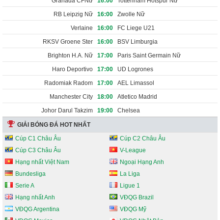
Granada CFNữ
16:00
Tottenham Hotspur Nữ
RB Leipzig Nữ
16:00
Zwolle Nữ
Verlaine
16:00
FC Liege U21
RKSV Groene Ster
16:00
BSV Limburgia
Brighton H.A. Nữ
17:00
Paris Saint Germain Nữ
Haro Deportivo
17:00
UD Logrones
Radomiak Radom
17:00
AEL Limassol
Manchester City
18:00
Atletico Madrid
Johor Darul Takzim
19:00
Chelsea
GIẢI BÓNG ĐÁ HOT NHẤT
Cúp C1 Châu Âu
Cúp C2 Châu Âu
Cúp C3 Châu Âu
V-League
Hạng nhất Việt Nam
Ngoại Hạng Anh
Bundesliga
La Liga
Serie A
Ligue 1
Hạng nhất Anh
VĐQG Brazil
VĐQG Argentina
VĐQG Mỹ