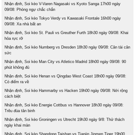
Nhận định, Soi kèo V-Varen Nagasaki vs Kyoto Sanga 17h00 ngày
09/08: Phòng ngự chắc chắn
Nhận định, Soi kèo Tokyo Verdy vs Kawasaki Frontale 16h00 ngày
09/08: Xa nhà bất an
Nhận định, Soi kèo St. Pauli vs Greuther Furth 18h30 ngày 09/08: Khai
hỏa rực rỡ
Nhận định, Soi kèo Nurnberg vs Dresden 18h30 ngày 09/08: Cân tài cân
sức
Nhận định, Soi kèo Man City vs Atletico Madrid 18h00 ngày 09/08: 90
phút không đủ
Nhận định, Soi kèo Henan vs Qingdao West Coast 18h00 ngày 09/08:
Có điểm ra về
Nhận định, Soi kèo Hammarby vs Hacken 19h00 ngày 09/08: Nới rộng
cách biệt
Nhận định, Soi kèo Energie Cottbus vs Hannover 18h30 ngày 09/08:
Trêu đùa tân binh
Nhận định, Soi kèo Groningen vs Utrecht 19h30 ngày 9/8: Thử thách
ngày khai màn
Nhận định, Soi kèo Shandong Taishan vs Tianjin Jinmen Tiger 19h00