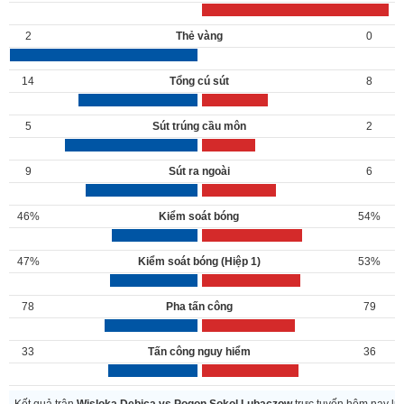
2
Thẻ vàng
0
14
Tổng cú sút
8
5
Sút trúng cầu môn
2
9
Sút ra ngoài
6
46%
Kiểm soát bóng
54%
47%
Kiểm soát bóng (Hiệp 1)
53%
78
Pha tấn công
79
33
Tấn công nguy hiểm
36
Kết quả trận
Wisloka Debica vs Pogon Sokol Lubaczow
trực tuyến hôm nay l