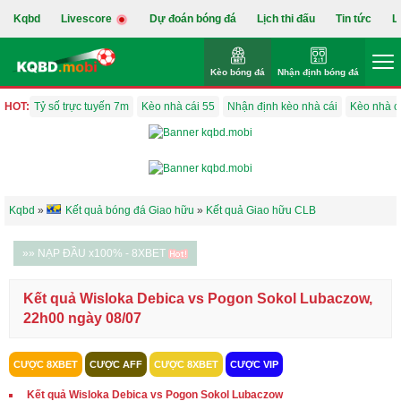
Kqbd
Livescore
Dự đoán bóng đá
Lịch thi đấu
Tin tức
L
Kèo bóng đá
Nhận định bóng đá
HOT:
Tỷ số trực tuyến 7m
Kèo nhà cái 55
Nhận định kèo nhà cái
Kèo nhà c
Kqbd
»
Kết quả bóng đá Giao hữu
»
Kết quả Giao hữu CLB
»» NẠP ĐẦU x100% - 8XBET
Kết quả Wisloka Debica vs Pogon Sokol Lubaczow,
22h00 ngày 08/07
CƯỢC 8XBET
CƯỢC AFF
CƯỢC 8XBET
CƯỢC VIP
Kết quả Wisloka Debica vs Pogon Sokol Lubaczow