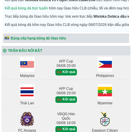
Kết quả bóng đá trực tuyến
hôm nay Giao hữu CLB (chiều, tối và đêm nay hn): 
Trực tiếp bóng đá Giao hữu hôm nay: link xem trực tiếp
Wisloka Debica đấu vớ
Kết quả bóng đá hôm nay Giao hữu CLB vòng ngày 08/07/2026 trận đấu giữa Wis
Bảng xếp hạng bóng đá Giao hữu
TRẬN ĐẤU NỔI BẬT
AFF Cup
08/08 20:00
Kết quả
Malaysia
Philippines
AFF Cup
08/08 20:00
Kết quả
Thái Lan
Myanmar
VĐQG Hàn
Quốc
08/08 18:00
Kết quả
FC Anyang
Daejeon Citizen