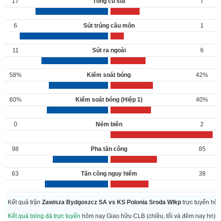
17
Tổng cú sút
7
6
Sút trúng cầu môn
1
11
Sút ra ngoài
6
58%
Kiểm soát bóng
42%
60%
Kiểm soát bóng (Hiệp 1)
40%
0
Ném biên
2
98
Pha tấn công
85
63
Tấn công nguy hiểm
38
Kết quả trận
Zawisza Bydgoszcz SA vs KS Polonia Sroda Wlkp
trực tuyến hô
Kết quả bóng đá trực tuyến
hôm nay Giao hữu CLB (chiều, tối và đêm nay hn): 