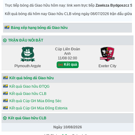
Trực tiếp bóng đá Giao hữu hôm nay: link xem trực tiếp
Zawisza Bydgoszcz SA 
Kết quả bóng đá hôm nay Giao hữu CLB vòng ngày 08/07/2026 trận đấu giữa Zaw
Bảng xếp hạng bóng đá Giao hữu
TRẬN ĐẤU NỔI BẬT
Cúp Liên Đoàn
Anh
11/08 02:00
Kết quả
Plymouth Argyle
Exeter City
Kết quả bóng đá Giao hữu
Kết quả Giao hữu ĐTQG
Kết quả Giao hữu CLB
Kết quả Cúp GH Mùa Đông Séc
Kết quả Cúp GH Mùa Đông Estonia
Kết quả Giao hữu CLB
Ngày 10/08/2026