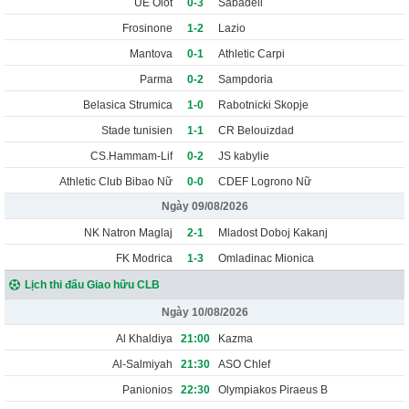
UE Olot
0-3
Sabadell
Frosinone
1-2
Lazio
Mantova
0-1
Athletic Carpi
Parma
0-2
Sampdoria
Belasica Strumica
1-0
Rabotnicki Skopje
Stade tunisien
1-1
CR Belouizdad
CS.Hammam-Lif
0-2
JS kabylie
Athletic Club Bibao Nữ
0-0
CDEF Logrono Nữ
Ngày 09/08/2026
NK Natron Maglaj
2-1
Mladost Doboj Kakanj
FK Modrica
1-3
Omladinac Mionica
Lịch thi đấu Giao hữu CLB
Ngày 10/08/2026
Al Khaldiya
21:00
Kazma
Al-Salmiyah
21:30
ASO Chlef
Panionios
22:30
Olympiakos Piraeus B