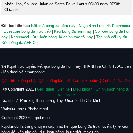
Nhận định, Soi kèo Union de Santa Fe vs Lanus 05h00 ngày 07/08:
Chia điểm
Đối tác liên kết:
Kết quả bóng đá hôm nay
|
Nhận định bóng đá Keonhacai
|
Livescore bóng đá trực tiếp
|
Kèo bóng đá hôm nay
|
Soi kèo bóng đá hôm
nay
|
Keonhacai
|
Dự đoán bóng đá chính xác tối nay
|
Top nhà cái uy tín
|
Kèo bóng đá AFF Cup
Kqbd trực tuyến, kết quả bóng đá hôm nay NHANH và CHÍNH XÁC trên
điện thoại và smartphone.
QC: Site không nhận QC, không làm aff. Các nick nhận QC đều là lừa đảo
Copyright 2021 |
Giới thiệu
|
Liên hệ
|
Điều khoản
|
Chính sách riêng tư
và cookie
Địa chỉ: 7, Phường Bình Trưng Tây, Quận 2, Hồ Chí Minh
Website: https://kqbd.mobi
Copyright 2023 © kqbd.mobi
kqbd.mobi là trang chuyên cập nhật kết quả bóng đá trực tuyến, tỷ lệ kèo
bóng đá, kèo nhà cái, dự đoán bóng đá từ siêu máy tính.