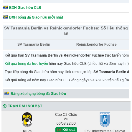
BXH Giao hữu CLB
BXH bóng đá Giao hữu mới nhất
SV Tasmania Berlin vs Reinickendorfer Fuchse: Số liệu thống
kê
SV Tasmania Berlin
Reinickendorfer Fuchse
Kết quả trận
SV Tasmania Berlin vs Reinickendorfer Fuchse
trực tuyến hôm n
Kết quả bóng đá trực tuyến
hôm nay Giao hữu CLB (chiều, tối và đêm nay hn): 
Trực tiếp bóng đá Giao hữu hôm nay: link xem trực tiếp
SV Tasmania Berlin đấ
Kết quả bóng đá hôm nay Giao hữu CLB vòng ngày 09/07/2026 trận đấu giữa SV 
Bảng xếp hạng bóng đá Giao hữu
TRẬN ĐẤU NỔI BẬT
Cúp C2 Châu
Âu
06/08 22:00
Kết quả
KuPs
CS Universitatea Craiova