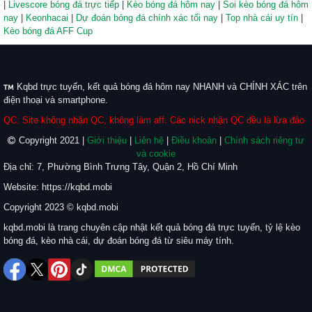
|
Livescore bóng đá trực tiếp
|
Kèo bóng đá hôm nay
|
Soi kèo bóng đá hôm
nay
|
Keonhacai
|
Dự đoán bóng đá chính xác tối nay
|
Top nhà cái uy tín
|
Kèo bóng đá AFF Cup
Kqbd trực tuyến, kết quả bóng đá hôm nay NHANH và CHÍNH XÁC trên
điện thoại và smartphone.
QC: Site không nhận QC, không làm aff. Các nick nhận QC đều là lừa đảo
Copyright 2021 |
Giới thiệu
|
Liên hệ
|
Điều khoản
|
Chính sách riêng tư
và cookie
Địa chỉ: 7, Phường Bình Trưng Tây, Quận 2, Hồ Chí Minh
Website: https://kqbd.mobi
Copyright 2023 © kqbd.mobi
kqbd.mobi là trang chuyên cập nhật kết quả bóng đá trực tuyến, tỷ lệ kèo
bóng đá, kèo nhà cái, dự đoán bóng đá từ siêu máy tính.