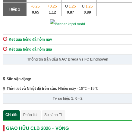
-
0.25
+
0.25
O
1.25
U
1.25
Hiệp 1
0.65
1.12
0.87
0.89
Kết quả bóng đá hôm nay
Kết quả bóng đá hôm qua
Thông tin trận đấu NAC Breda vs FC Eindhoven
Sân vận động:
Thời tiết và Nhiệt độ trên sân:
Nhiều mây - 18℃～19℃
Tỷ số hiệp 1:
0
-
2
Chi tiết
Phân tích
So sánh TL
GIAO HỮU CLB 2026 » VÒNG