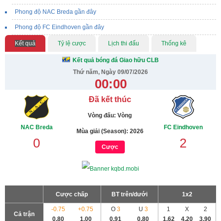
Phong độ NAC Breda gần đây
Phong độ FC Eindhoven gần đây
Kết quả
Tỷ lệ cược
Lịch thi đấu
Thống kê
Kết quả bóng đá Giao hữu CLB
Thứ năm, Ngày 09/07/2026
00:00
Đã kết thúc
Vòng đấu: Vòng
NAC Breda
FC Eindhoven
Mùa giải (Season): 2026
0
2
Cược
Cược chấp
BT trên/dưới
1x2
-
0.75
+
0.75
O
3
U
3
1
X
2
Cả trận
0.80
1.00
0.91
0.80
1.62
4.20
3.90