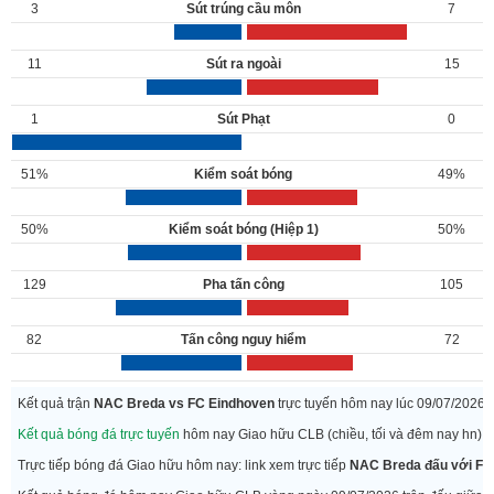
3
Sút trúng cầu môn
7
11
Sút ra ngoài
15
1
Sút Phạt
0
51%
Kiểm soát bóng
49%
50%
Kiểm soát bóng (Hiệp 1)
50%
129
Pha tấn công
105
82
Tấn công nguy hiểm
72
Kết quả trận
NAC Breda vs FC Eindhoven
trực tuyến hôm nay lúc 09/07/2026
Kết quả bóng đá trực tuyến
hôm nay Giao hữu CLB (chiều, tối và đêm nay hn): 
Trực tiếp bóng đá Giao hữu hôm nay: link xem trực tiếp
NAC Breda đấu với FC