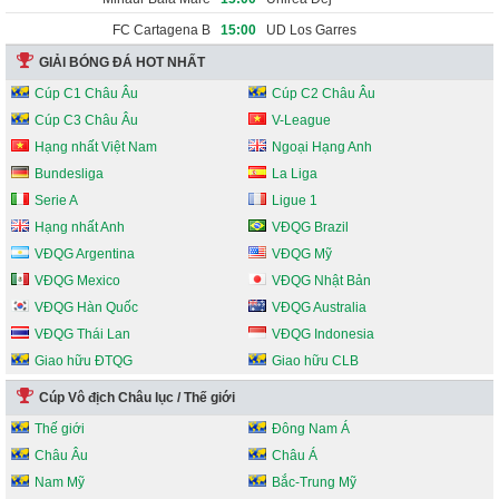
FC Cartagena B
15:00
UD Los Garres
GIẢI BÓNG ĐÁ HOT NHẤT
Cúp C1 Châu Âu
Cúp C2 Châu Âu
Cúp C3 Châu Âu
V-League
Hạng nhất Việt Nam
Ngoại Hạng Anh
Bundesliga
La Liga
Serie A
Ligue 1
Hạng nhất Anh
VĐQG Brazil
VĐQG Argentina
VĐQG Mỹ
VĐQG Mexico
VĐQG Nhật Bản
VĐQG Hàn Quốc
VĐQG Australia
VĐQG Thái Lan
VĐQG Indonesia
Giao hữu ĐTQG
Giao hữu CLB
Cúp Vô địch Châu lục / Thế giới
Thế giới
Đông Nam Á
Châu Âu
Châu Á
Nam Mỹ
Bắc-Trung Mỹ