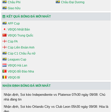
Châu Phi
Châu Đại Dương
Giao hữu
KẾT QUẢ BÓNG ĐÁ MỚI NHẤT
AFF Cup
VĐQG Nhật Bản
VĐQG Trung Quốc
Cúp FA
Cúp Liên Đoàn Anh
Cúp C1 Châu Âu nữ
Leagues Cup
VĐQG Hà Lan
VĐQG Bồ Đào Nha
VĐQG Bỉ
NHẬN ĐỊNH BÓNG ĐÁ MỚI NHẤT
Nhận định, Soi kèo Independiente vs Platense 07h30 ngày 09/08: Chủ
nhà đáng tin
Nhận định, Soi kèo Orlando City vs Club Leon 05h30 ngày 09/08: Hòa là
đẹp