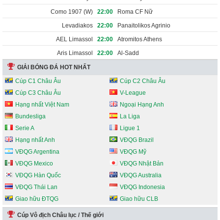
Como 1907 (W)
22:00
Roma CF Nữ
Levadiakos
22:00
Panaitolikos Agrinio
AEL Limassol
22:00
Atromitos Athens
Aris Limassol
22:00
Al-Sadd
GIẢI BÓNG ĐÁ HOT NHẤT
Cúp C1 Châu Âu
Cúp C2 Châu Âu
Cúp C3 Châu Âu
V-League
Hạng nhất Việt Nam
Ngoại Hạng Anh
Bundesliga
La Liga
Serie A
Ligue 1
Hạng nhất Anh
VĐQG Brazil
VĐQG Argentina
VĐQG Mỹ
VĐQG Mexico
VĐQG Nhật Bản
VĐQG Hàn Quốc
VĐQG Australia
VĐQG Thái Lan
VĐQG Indonesia
Giao hữu ĐTQG
Giao hữu CLB
Cúp Vô địch Châu lục / Thế giới