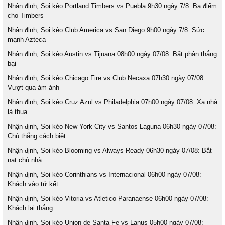
Nhận định, Soi kèo Portland Timbers vs Puebla 9h30 ngày 7/8: Ba điểm
cho Timbers
Nhận định, Soi kèo Club America vs San Diego 9h00 ngày 7/8: Sức
mạnh Azteca
Nhận định, Soi kèo Austin vs Tijuana 08h00 ngày 07/08: Bất phân thắng
bại
Nhận định, Soi kèo Chicago Fire vs Club Necaxa 07h30 ngày 07/08:
Vượt qua ám ảnh
Nhận định, Soi kèo Cruz Azul vs Philadelphia 07h00 ngày 07/08: Xa nhà
là thua
Nhận định, Soi kèo New York City vs Santos Laguna 06h30 ngày 07/08:
Chủ thắng cách biệt
Nhận định, Soi kèo Blooming vs Always Ready 06h30 ngày 07/08: Bắt
nạt chủ nhà
Nhận định, Soi kèo Corinthians vs Internacional 06h00 ngày 07/08:
Khách vào tứ kết
Nhận định, Soi kèo Vitoria vs Atletico Paranaense 06h00 ngày 07/08:
Khách lại thắng
Nhận định, Soi kèo Union de Santa Fe vs Lanus 05h00 ngày 07/08: