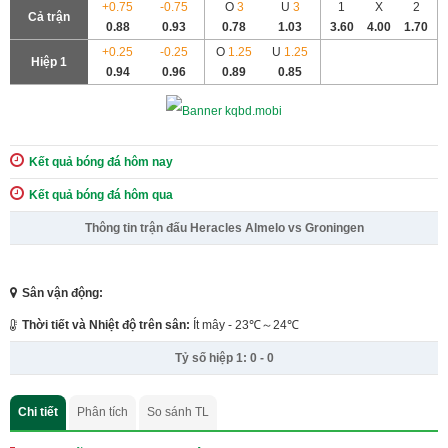
+
0.75
-
0.75
O
3
U
3
1
X
2
Cả trận
0.88
0.93
0.78
1.03
3.60
4.00
1.70
+
0.25
-
0.25
O
1.25
U
1.25
Hiệp 1
0.94
0.96
0.89
0.85
Kết quả bóng đá hôm nay
Kết quả bóng đá hôm qua
Thông tin trận đấu Heracles Almelo vs Groningen
Sân vận động:
Thời tiết và Nhiệt độ trên sân:
Ít mây - 23℃～24℃
Tỷ số hiệp 1:
0
-
0
Chi tiết
Phân tích
So sánh TL