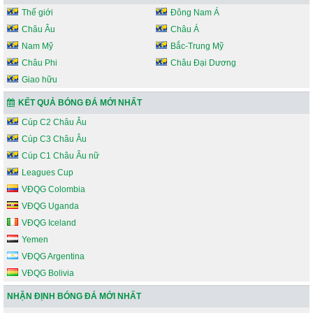
Thế giới
Đông Nam Á
Châu Âu
Châu Á
Nam Mỹ
Bắc-Trung Mỹ
Châu Phi
Châu Đại Dương
Giao hữu
KẾT QUẢ BÓNG ĐÁ MỚI NHẤT
Cúp C2 Châu Âu
Cúp C3 Châu Âu
Cúp C1 Châu Âu nữ
Leagues Cup
VĐQG Colombia
VĐQG Uganda
VĐQG Iceland
Yemen
VĐQG Argentina
VĐQG Bolivia
NHẬN ĐỊNH BÓNG ĐÁ MỚI NHẤT