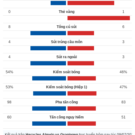
0
Thẻ vàng
1
8
Tổng cú sút
6
4
Sút trúng cầu môn
3
4
Sút ra ngoài
3
54%
Kiểm soát bóng
46%
53%
Kiểm soát bóng (Hiệp 1)
47%
98
Pha tấn công
83
60
Tấn công nguy hiểm
51
Kết quả trận
Heracles Almelo vs Groningen
trực tuyến hôm nay lúc 09/07/20