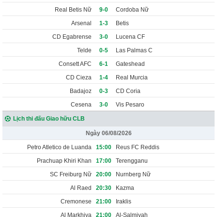
Real Betis Nữ
9-0
Cordoba Nữ
Arsenal
1-3
Betis
CD Egabrense
3-0
Lucena CF
Telde
0-5
Las Palmas C
Consett AFC
6-1
Gateshead
CD Cieza
1-4
Real Murcia
Badajoz
0-3
CD Coria
Cesena
3-0
Vis Pesaro
Lịch thi đấu Giao hữu CLB
Ngày 06/08/2026
Petro Atletico de Luanda
15:00
Reus FC Reddis
Prachuap Khiri Khan
17:00
Terengganu
SC Freiburg Nữ
20:00
Nurnberg Nữ
Al Raed
20:30
Kazma
Cremonese
21:00
Iraklis
Al Markhiya
21:00
Al-Salmiyah