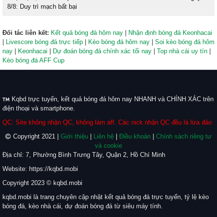
8/8: Duy trì mạch bất bại
Đối tác liên kết:
Kết quả bóng đá hôm nay
|
Nhận định bóng đá Keonhacai
|
Livescore bóng đá trực tiếp
|
Kèo bóng đá hôm nay
|
Soi kèo bóng đá hôm
nay
|
Keonhacai
|
Dự đoán bóng đá chính xác tối nay
|
Top nhà cái uy tín
|
Kèo bóng đá AFF Cup
Kqbd trực tuyến, kết quả bóng đá hôm nay NHANH và CHÍNH XÁC trên
điện thoại và smartphone.
QC: Site không nhận QC, không làm aff. Các nick nhận QC đều là lừa đảo
Copyright 2021 |
Giới thiệu
|
Liên hệ
|
Điều khoản
|
Chính sách riêng tư
và cookie
Địa chỉ: 7, Phường Bình Trưng Tây, Quận 2, Hồ Chí Minh
Website: https://kqbd.mobi
Copyright 2023 © kqbd.mobi
kqbd.mobi là trang chuyên cập nhật kết quả bóng đá trực tuyến, tỷ lệ kèo
bóng đá, kèo nhà cái, dự đoán bóng đá từ siêu máy tính.