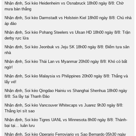
Nhận định, Soi kèo Heidenheim vs Osnabruck 18h00 ngày 8/8: Chờ
mưa bàn thắng
Nhận định, Soi kèo Darmstadt vs Holstein Kiel 18h00 ngày 8/8: Chủ nhà
áp đảo
Nhận định, Soi kèo Pohang Steelers vs Ulsan HD 18h00 ngày 8/8: Trận
derby rực lửa
Nhận định, Soi kèo Jeonbuk vs Jeju SK 18h00 ngày 8/8: Điểm tựa sân
nhà
Nhận định, Soi kèo Thái Lan vs Myanmar 20h00 ngày 8/8: Khó có bất
ngờ!
Nhận định, Soi kèo Malaysia vs Philippines 20h00 ngày 8/8: Thắng và
lấy vé!
Nhận định, Soi kèo Qingdao Hainiu vs Shanghai Shenhua 18h00 ngày
8/8: Sa lầy tại Thanh Đảo
Nhận định, Soi kèo Vancouver Whitecaps vs Juarez 9h30 ngày 8/8:
Thắng lợi sít sao
Nhận định, Soi kèo Tigres UANL vs Minnesota 8h00 ngày 8/8: Thành-
bại tại… luân lưu
Nhận định, Soi kèo Operario Ferroviario vs Sao Bernardo 05h30 ngày