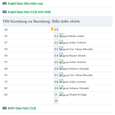
Kqbd Giao hữu hôm nay
Kqbd Giao hữu CLB mới nhất
TSV Kornburg vs Nurnberg: Diễn biến chính
26'
0-0
42'
Marko Soldic
0-1
47'
Julian Justvan
0-2
53'
Can Yahya Moustfa
0-3
54'
Rayan Ghrieb
0-4
57'
Julian Justvan
0-5
59'
Adriano Grimaldi
0-6
61'
Can Yahya Moustfa
0-7
75'
Julian Justvan
0-8
82'
Adriano Grimaldi
0-9
84'
0-
Khalid El Haija
10
BXH Giao hữu CLB