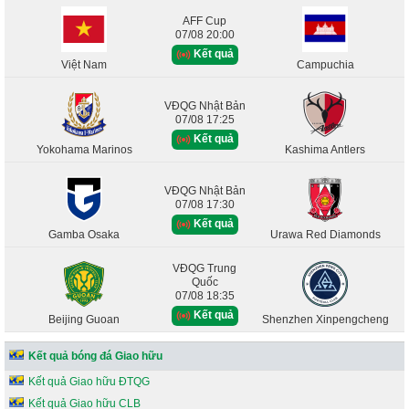
AFF Cup
07/08 20:00
Kết quả
Việt Nam
Campuchia
VĐQG Nhật Bản
07/08 17:25
Kết quả
Yokohama Marinos
Kashima Antlers
VĐQG Nhật Bản
07/08 17:30
Kết quả
Gamba Osaka
Urawa Red Diamonds
VĐQG Trung
Quốc
07/08 18:35
Kết quả
Beijing Guoan
Shenzhen Xinpengcheng
Kết quả bóng đá Giao hữu
Kết quả Giao hữu ĐTQG
Kết quả Giao hữu CLB