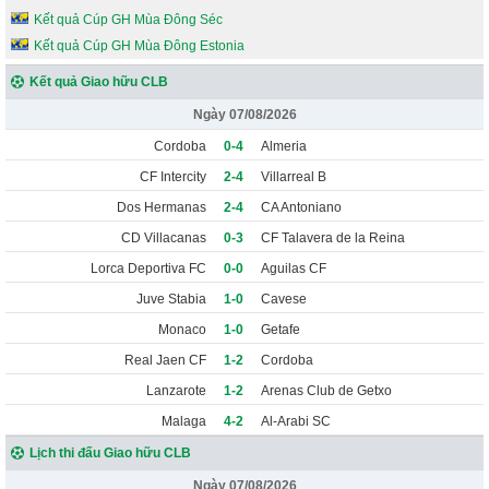
Kết quả Cúp GH Mùa Đông Séc
Kết quả Cúp GH Mùa Đông Estonia
Kết quả Giao hữu CLB
Ngày 07/08/2026
Cordoba
0-4
Almeria
CF Intercity
2-4
Villarreal B
Dos Hermanas
2-4
CA Antoniano
CD Villacanas
0-3
CF Talavera de la Reina
Lorca Deportiva FC
0-0
Aguilas CF
Juve Stabia
1-0
Cavese
Monaco
1-0
Getafe
Real Jaen CF
1-2
Cordoba
Lanzarote
1-2
Arenas Club de Getxo
Malaga
4-2
Al-Arabi SC
Lịch thi đấu Giao hữu CLB
Ngày 07/08/2026