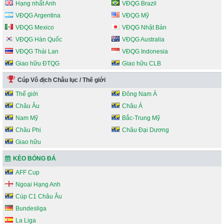
Hạng nhất Anh
VĐQG Brazil
VĐQG Argentina
VĐQG Mỹ
VĐQG Mexico
VĐQG Nhật Bản
VĐQG Hàn Quốc
VĐQG Australia
VĐQG Thái Lan
VĐQG Indonesia
Giao hữu ĐTQG
Giao hữu CLB
Cúp Vô địch Châu lục / Thế giới
Thế giới
Đông Nam Á
Châu Âu
Châu Á
Nam Mỹ
Bắc-Trung Mỹ
Châu Phi
Châu Đại Dương
Giao hữu
KÈO BÓNG ĐÁ
AFF Cup
Ngoại Hạng Anh
Cúp C1 Châu Âu
Bundesliga
La Liga