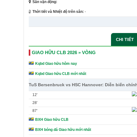
Sân vận động:
Thời tiết và Nhiệt độ trên sân:
-
CHI TIẾT
GIAO HỮU CLB 2026 » VÒNG
Kqbd Giao hữu hôm nay
Kqbd Giao hữu CLB mới nhất
TuS Bersenbruck vs HSC Hannover: Diễn biến chín
12'
28'
87'
BXH Giao hữu CLB
BXH bóng đá Giao hữu mới nhất