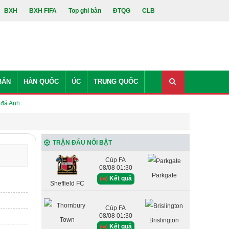
BXH
BXH FIFA
Top ghi bàn
ĐTQG
CLB
BẢN
HÀN QUỐC
ÚC
TRUNG QUỐC
 đá Anh
TRẬN ĐẤU NỔI BẬT
Cúp FA
08/08 01:30
Parkgate
Kết quả
Sheffield FC
Cúp FA
08/08 01:30
Brislington
Kết quả