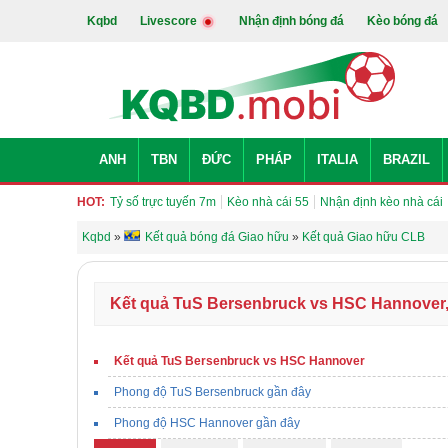
Kqbd
Livescore
Nhận định bóng đá
Kèo bóng đá
ANH
TBN
ĐỨC
PHÁP
ITALIA
BRAZIL
HOT:
Tỷ số trực tuyến 7m
Kèo nhà cái 55
Nhận định kèo nhà cái
Kqbd
»
Kết quả bóng đá Giao hữu
»
Kết quả Giao hữu CLB
Kết quả TuS Bersenbruck vs HSC Hannover,
Kết quả TuS Bersenbruck vs HSC Hannover
Phong độ TuS Bersenbruck gần đây
Phong độ HSC Hannover gần đây