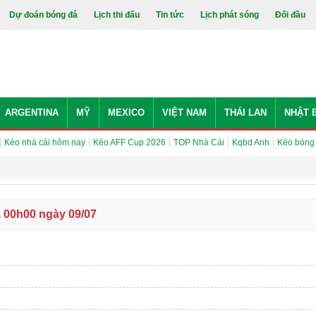
Dự đoán bóng đá
Lịch thi đấu
Tin tức
Lịch phát sóng
Đối đầu
ARGENTINA
MỸ
MEXICO
VIỆT NAM
THÁI LAN
NHẬT 
Kèo nhà cái hôm nay
Kèo AFF Cup 2026
TOP Nhà Cái
Kqbd Anh
Kèo bóng
 00h00 ngày 09/07