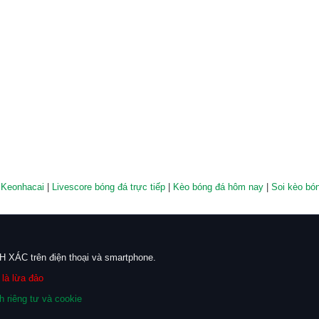
 Keonhacai
|
Livescore bóng đá trực tiếp
|
Kèo bóng đá hôm nay
|
Soi kèo bó
 XÁC trên điện thoại và smartphone.
là lừa đảo
h riêng tư và cookie