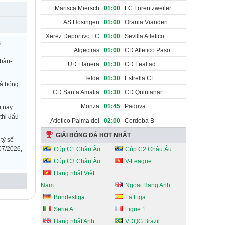
Portuense
Marisca Miersch
01:00
FC Lorentzweiler
AS Hosingen
01:00
Orania Vianden
Xerez Deportivo FC
01:00
Sevilla Atletico
S
Algeciras
01:00
CD Atletico Paso
 bàn-
UD Llanera
01:30
CD Lealtad
Telde
01:30
Estrella CF
uả bóng
CD Santa Amalia
01:30
CD Quintanar
Monza
01:45
Padova
m nay
thi đấu
Atletico Palma del
02:00
Cordoba B
Rio
GIẢI BÓNG ĐÁ HOT NHẤT
tỷ số
07/2026,
Cúp C1 Châu Âu
Cúp C2 Châu Âu
Cúp C3 Châu Âu
V-League
Hạng nhất Việt
Nam
Ngoại Hạng Anh
Bundesliga
La Liga
Serie A
Ligue 1
Hạng nhất Anh
VĐQG Brazil