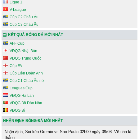
Ligue 1
V-League
Cúp C2 Châu Âu
Cúp C3 Châu Âu
KẾT QUẢ BÓNG ĐÁ MỚI NHẤT
AFF Cup
VĐQG Nhật Bản
VĐQG Trung Quốc
Cúp FA
Cúp Liên Đoàn Anh
Cúp C1 Châu Âu nữ
Leagues Cup
VĐQG Hà Lan
VĐQG Bồ Đào Nha
VĐQG Bỉ
NHẬN ĐỊNH BÓNG ĐÁ MỚI NHẤT
Nhận định, Soi kèo Gremio vs Sao Paulo 02h00 ngày 09/08: Về nhà là
thắng