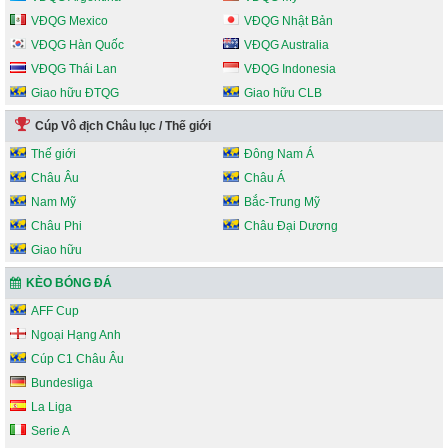
VĐQG Mexico
VĐQG Nhật Bản
VĐQG Hàn Quốc
VĐQG Australia
VĐQG Thái Lan
VĐQG Indonesia
Giao hữu ĐTQG
Giao hữu CLB
Cúp Vô địch Châu lục / Thế giới
Thế giới
Đông Nam Á
Châu Âu
Châu Á
Nam Mỹ
Bắc-Trung Mỹ
Châu Phi
Châu Đại Dương
Giao hữu
KÈO BÓNG ĐÁ
AFF Cup
Ngoại Hạng Anh
Cúp C1 Châu Âu
Bundesliga
La Liga
Serie A