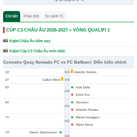
Chi tiết
Phân tích
So sánh TL
CÚP C3 CHÂU ÂU 2026-2027 » VÒNG QUALIFI 1
Kqbd Châu Âu hôm nay
Kqbd Cúp C3 Châu Âu mới nhất
Connahs Quay Nomads FC vs FC Ballkani: Diễn biến chính
18'
0-0
Valentin Serebe
37'
Callum West
0-0
65'
Ardit Deliu
0-0
Edvin Kuc
65'
Giovanni
0-0
Almedin Klinaku
71'
Marsel Ismajlgeci
0-0
Albert Diene
73'
Darren Stephenson
0-0