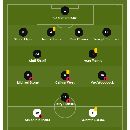
1
Chris Renshaw
3
4
6
22
Shane Flynn
James Jones
Dan Cowan
Joseph Ferguson
23
10
Abdi Sharif
Iwan Murray
11
8
18
Michael Stone
Callum West
Max Woodcock
12
Harry Franklin
30
9
Almedin Klinaku
Valentin Serebe