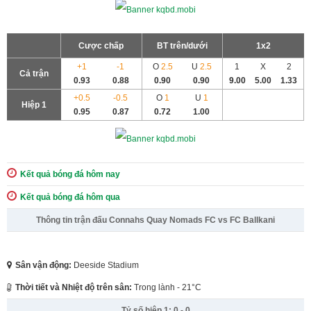
Cược chấp
BT trên/dưới
1x2
+
1
-
1
O
2.5
U
2.5
1
X
2
Cả trận
0.93
0.88
0.90
0.90
9.00
5.00
1.33
+
0.5
-
0.5
O
1
U
1
Hiệp 1
0.95
0.87
0.72
1.00
Kết quả bóng đá hôm nay
Kết quả bóng đá hôm qua
Thông tin trận đấu Connahs Quay Nomads FC vs FC Ballkani
Sân vận động:
Deeside Stadium
Thời tiết và Nhiệt độ trên sân:
Trong lành - 21°C
Tỷ số hiệp 1:
0
-
0