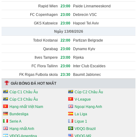
Rapid Wien
23:00
Paide Linnameeskond
FC Copenhagen
23:00
Debrecin VSC
GKS Katowice
23:00
Hapoel Tel Aviv
Ngày 13/08/2026
Tobol Kostanai
22:00
Partizan Belgrade
Qarabag
23:00
Dynamo Kyiv
Ilves Tampere
23:00
Rijeka
FC Flora Tallinn
23:00
Inter Club Escaldes
FK Rigas Futbola skola
23:30
Baumit Jablonec
GIẢI BÓNG ĐÁ HOT NHẤT
Cúp C1 Châu Âu
Cúp C2 Châu Âu
Cúp C3 Châu Âu
V-League
Hạng nhất Việt Nam
Ngoại Hạng Anh
Bundesliga
La Liga
Serie A
Ligue 1
Hạng nhất Anh
VĐQG Brazil
VĐQG Argentina
VĐQG Mỹ