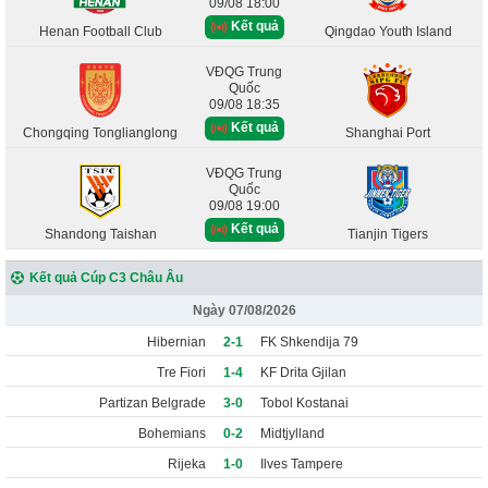
09/08 18:00
Kết quả
Henan Football Club
Qingdao Youth Island
VĐQG Trung
Quốc
09/08 18:35
Kết quả
Chongqing Tonglianglong
Shanghai Port
VĐQG Trung
Quốc
09/08 19:00
Kết quả
Shandong Taishan
Tianjin Tigers
Kết quả Cúp C3 Châu Âu
Ngày 07/08/2026
Hibernian
2-1
FK Shkendija 79
Tre Fiori
1-4
KF Drita Gjilan
Partizan Belgrade
3-0
Tobol Kostanai
Bohemians
0-2
Midtjylland
Rijeka
1-0
Ilves Tampere