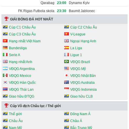
Qarabag
23:00
Dynamo Kyiv
FK Rigas Futbola skola
23:30
Baumit Jablonec
GIẢI BÓNG ĐÁ HOT NHẤT
Cúp C1 Châu Âu
Cúp C2 Châu Âu
Cúp C3 Châu Âu
V-League
Hạng nhất Việt Nam
Ngoại Hạng Anh
Bundesliga
La Liga
Serie A
Ligue 1
Hạng nhất Anh
VĐQG Brazil
VĐQG Argentina
VĐQG Mỹ
VĐQG Mexico
VĐQG Nhật Bản
VĐQG Hàn Quốc
VĐQG Australia
VĐQG Thái Lan
VĐQG Indonesia
Giao hữu ĐTQG
Giao hữu CLB
Cúp Vô địch Châu lục / Thế giới
Thế giới
Đông Nam Á
Châu Âu
Châu Á
Nam Mỹ
Bắc-Trung Mỹ