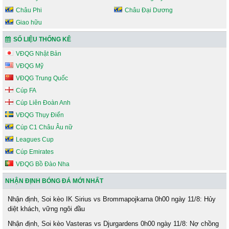
Châu Phi
Châu Đại Dương
Giao hữu
SỐ LIỆU THỐNG KÊ
VĐQG Nhật Bản
VĐQG Mỹ
VĐQG Trung Quốc
Cúp FA
Cúp Liên Đoàn Anh
VĐQG Thụy Điển
Cúp C1 Châu Âu nữ
Leagues Cup
Cúp Emirates
VĐQG Bồ Đào Nha
NHẬN ĐỊNH BÓNG ĐÁ MỚI NHẤT
Nhận định, Soi kèo IK Sirius vs Brommapojkarna 0h00 ngày 11/8: Hủy
diệt khách, vững ngôi đầu
Nhận định, Soi kèo Vasteras vs Djurgardens 0h00 ngày 11/8: Nợ chồng