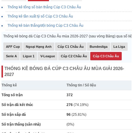
Thống kê tổng số bàn thắng Cúp C3 Châu Âu
Thống kê tần xuất tỷ số Cúp C3 Châu Âu
Thống kê bàn thắng/đội bóng Cúp C3 Châu Âu
Thống kê bóng đá Cúp C3 Châu Âu mùa 2026-2027 (sau vòng Bảng) qua số liệu trận
AFF Cup
Ngoại Hạng Anh
Cúp C1 Châu Âu
Bundesliga
La Liga
Serie A
Ligue 1
V-League
Cúp C2 Châu Âu
Cúp C3 Châu Âu
THỐNG KÊ BÓNG ĐÁ CÚP C3 CHÂU ÂU MÙA GIẢI 2026-
2027
Thống kê
Thông tin / Số liệu
Tổng số trận
372
Số trận đã kết thúc
276
(74.19%)
Số trận sắp đá
96
(25.81%)
Số trận thắng (sân nhà)
(0%)