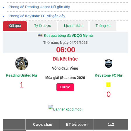
Phong độ Reading United Nữ gần đây
Phong độ Keystone FC Nữ gần đây
Kết quả
Tỷ lệ cược
Lịch thi đấu
Thống kê
Kết quả bóng đá VĐQG Mỹ nữ
Thứ năm, Ngày 04/06/2026
06:00
Đã kết thúc
Vòng đấu: Vòng
Reading United Nữ
Keystone FC Nữ
Mùa giải (Season): 2026
1
2
Cược
0
Cược chấp
BT trên/dưới
1x2