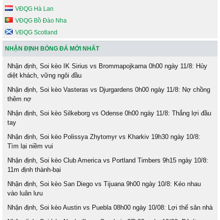
VĐQG Hà Lan
VĐQG Bồ Đào Nha
VĐQG Scotland
NHẬN ĐỊNH BÓNG ĐÁ MỚI NHẤT
Nhận định, Soi kèo IK Sirius vs Brommapojkarna 0h00 ngày 11/8: Hủy
diệt khách, vững ngôi đầu
Nhận định, Soi kèo Vasteras vs Djurgardens 0h00 ngày 11/8: Nợ chồng
thêm nợ
Nhận định, Soi kèo Silkeborg vs Odense 0h00 ngày 11/8: Thắng lợi đầu
tay
Nhận định, Soi kèo Polissya Zhytomyr vs Kharkiv 19h30 ngày 10/8:
Tìm lại niềm vui
Nhận định, Soi kèo Club America vs Portland Timbers 9h15 ngày 10/8:
11m định thành-bại
Nhận định, Soi kèo San Diego vs Tijuana 9h00 ngày 10/8: Kéo nhau
vào luân lưu
Nhận định, Soi kèo Austin vs Puebla 08h00 ngày 10/08: Lợi thế sân nhà