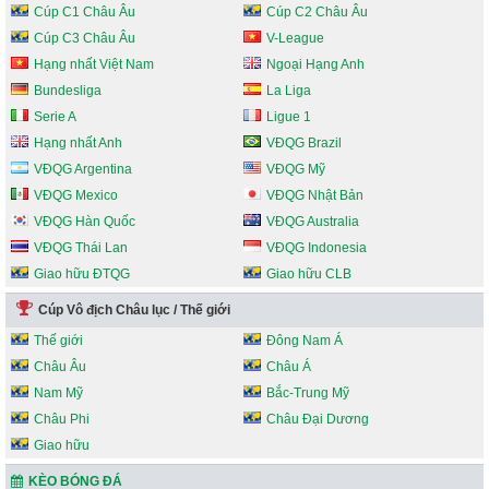
Cúp C1 Châu Âu
Cúp C2 Châu Âu
Cúp C3 Châu Âu
V-League
Hạng nhất Việt Nam
Ngoại Hạng Anh
Bundesliga
La Liga
Serie A
Ligue 1
Hạng nhất Anh
VĐQG Brazil
VĐQG Argentina
VĐQG Mỹ
VĐQG Mexico
VĐQG Nhật Bản
VĐQG Hàn Quốc
VĐQG Australia
VĐQG Thái Lan
VĐQG Indonesia
Giao hữu ĐTQG
Giao hữu CLB
Cúp Vô địch Châu lục / Thế giới
Thế giới
Đông Nam Á
Châu Âu
Châu Á
Nam Mỹ
Bắc-Trung Mỹ
Châu Phi
Châu Đại Dương
Giao hữu
KÈO BÓNG ĐÁ