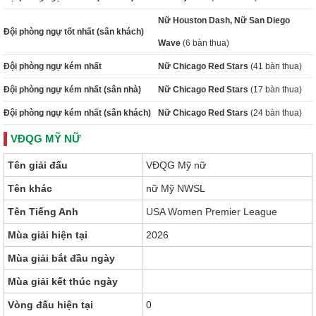
Nữ Houston Dash, Nữ San Diego
Đội phòng ngự tốt nhất (sân khách)
Wave
(6 bàn thua)
Đội phòng ngự kém nhất
Nữ Chicago Red Stars
(41 bàn thua)
Đội phòng ngự kém nhất (sân nhà)
Nữ Chicago Red Stars
(17 bàn thua)
Đội phòng ngự kém nhất (sân khách)
Nữ Chicago Red Stars
(24 bàn thua)
VĐQG MỸ NỮ
Tên giải đấu
VĐQG Mỹ nữ
Tên khác
nữ Mỹ NWSL
Tên Tiếng Anh
USA Women Premier League
Mùa giải hiện tại
2026
Mùa giải bắt đầu ngày
Mùa giải kết thúc ngày
Vòng đấu hiện tại
0