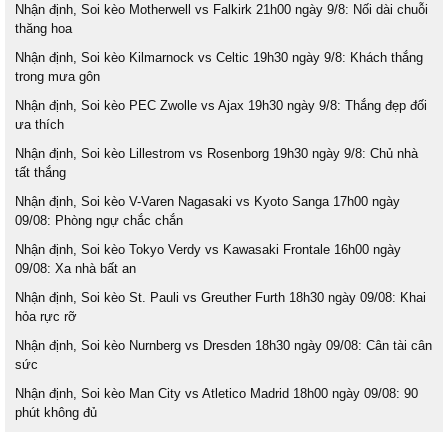
Nhận định, Soi kèo Motherwell vs Falkirk 21h00 ngày 9/8: Nối dài chuỗi
thăng hoa
Nhận định, Soi kèo Kilmarnock vs Celtic 19h30 ngày 9/8: Khách thắng
trong mưa gôn
Nhận định, Soi kèo PEC Zwolle vs Ajax 19h30 ngày 9/8: Thắng đẹp đối
ưa thích
Nhận định, Soi kèo Lillestrom vs Rosenborg 19h30 ngày 9/8: Chủ nhà
tất thắng
Nhận định, Soi kèo V-Varen Nagasaki vs Kyoto Sanga 17h00 ngày
09/08: Phòng ngự chắc chắn
Nhận định, Soi kèo Tokyo Verdy vs Kawasaki Frontale 16h00 ngày
09/08: Xa nhà bất an
Nhận định, Soi kèo St. Pauli vs Greuther Furth 18h30 ngày 09/08: Khai
hỏa rực rỡ
Nhận định, Soi kèo Nurnberg vs Dresden 18h30 ngày 09/08: Cân tài cân
sức
Nhận định, Soi kèo Man City vs Atletico Madrid 18h00 ngày 09/08: 90
phút không đủ