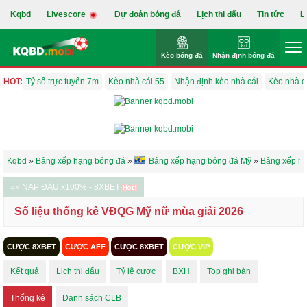
Kqbd
Livescore
Dự đoán bóng đá
Lịch thi đấu
Tin tức
L
Kèo bóng đá
Nhận định bóng đá
HOT:
Tỷ số trực tuyến 7m
Kèo nhà cái 55
Nhận định kèo nhà cái
Kèo nhà c
Kqbd
»
Bảng xếp hạng bóng đá
»
Bảng xếp hạng bóng đá Mỹ
»
Bảng xếp h
»» NẠP ĐẦU x100% - 8XBET
Số liệu thống kê VĐQG Mỹ nữ mùa giải 2026
CƯỢC 8XBET
CƯỢC AFF
CƯỢC 8XBET
CƯỢC VIP
Kết quả
Lịch thi đấu
Tỷ lệ cược
BXH
Top ghi bàn
Thống kê
Danh sách CLB