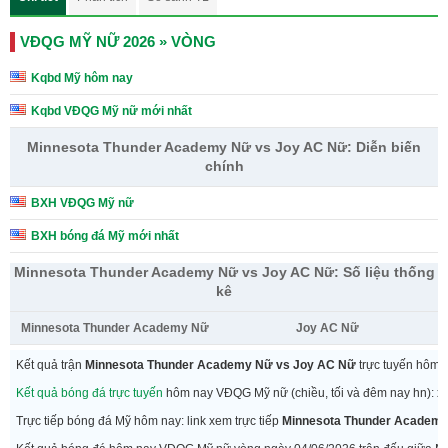
VĐQG MỸ NỮ 2026 » VÒNG
Kqbd Mỹ hôm nay
Kqbd VĐQG Mỹ nữ mới nhất
Minnesota Thunder Academy Nữ vs Joy AC Nữ: Diễn biến
chính
BXH VĐQG Mỹ nữ
BXH bóng đá Mỹ mới nhất
Minnesota Thunder Academy Nữ vs Joy AC Nữ: Số liệu thống
kê
Minnesota Thunder Academy Nữ
Joy AC Nữ
Kết quả trận
Minnesota Thunder Academy Nữ vs Joy AC Nữ
trực tuyến hôm 
Kết quả bóng đá trực tuyến
hôm nay VĐQG Mỹ nữ (chiều, tối và đêm nay hn): x
Trực tiếp bóng đá Mỹ hôm nay: link xem trực tiếp
Minnesota Thunder Academy