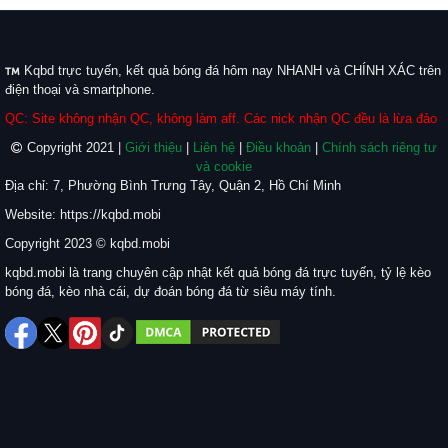
Kqbd trực tuyến, kết quả bóng đá hôm nay NHANH và CHÍNH XÁC trên
điện thoại và smartphone.
QC: Site không nhận QC, không làm aff. Các nick nhận QC đều là lừa đảo
Copyright 2021 |
Giới thiệu
|
Liên hệ
|
Điều khoản
|
Chính sách riêng tư
và cookie
Địa chỉ: 7, Phường Bình Trưng Tây, Quận 2, Hồ Chí Minh
Website: https://kqbd.mobi
Copyright 2023 © kqbd.mobi
kqbd.mobi là trang chuyên cập nhật kết quả bóng đá trực tuyến, tỷ lệ kèo
bóng đá, kèo nhà cái, dự đoán bóng đá từ siêu máy tính.