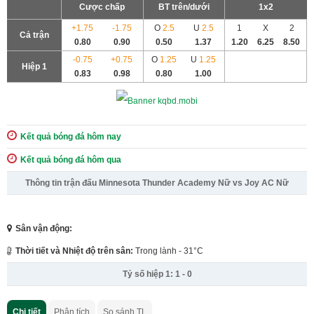
Cược chấp
BT trên/dưới
1x2
+
1.75
-
1.75
O
2.5
U
2.5
1
X
2
Cả trận
0.80
0.90
0.50
1.37
1.20
6.25
8.50
-
0.75
+
0.75
O
1.25
U
1.25
Hiệp 1
0.83
0.98
0.80
1.00
Kết quả bóng đá hôm nay
Kết quả bóng đá hôm qua
Thông tin trận đấu Minnesota Thunder Academy Nữ vs Joy AC Nữ
Sân vận động:
Thời tiết và Nhiệt độ trên sân:
Trong lành - 31°C
Tỷ số hiệp 1:
1
-
0
Chi tiết
Phân tích
So sánh TL