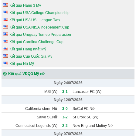
Kết quả Hạng 3 Mỹ
Kết quả USA College Championship
Kết quả USA USL League Two
Kết quả USA NISA Independent Cup
Kết quả Uruguay Torneo Preparacion
Kết quả Carolina Challenge Cup
Kết quả Hạng nhất Mỹ
Kết quả Cúp Quốc Gia Mỹ
Kết quả Nữ Mỹ
Kết quả VĐQG Mỹ nữ
Ngày 24/07/2026
MSI (W)
3-1
Lancaster FC (W)
Ngày 12/07/2026
California storm Nữ
3-0
SoCal FC Nữ
Salvo SCNữ
3-2
St Croix SC (W)
Connecticut Legends (W)
2-2
New England Mutiny Nữ
Ngày 07/07/2026