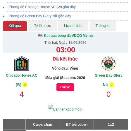
Phong độ Chicago House AC (W) gần đây
Phong độ Green Bay Glory Nữ gần đây
Kết quả
Tỷ lệ cược
Lịch thi đấu
Thống kê
Kết quả bóng đá VĐQG Mỹ nữ
Thứ hai, Ngày 15/06/2026
03:00
Đã kết thúc
Vòng đấu: Vòng
Chicago House AC
Green Bay Glory
Mùa giải (Season): 2026
(W)
Nữ
2
1
Cược
4
0
Cược chấp
BT trên/dưới
1x2