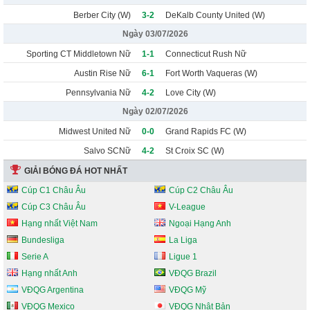
Berber City (W)
3-2
DeKalb County United (W)
Ngày 03/07/2026
Sporting CT Middletown Nữ
1-1
Connecticut Rush Nữ
Austin Rise Nữ
6-1
Fort Worth Vaqueras (W)
Pennsylvania Nữ
4-2
Love City (W)
Ngày 02/07/2026
Midwest United Nữ
0-0
Grand Rapids FC (W)
Salvo SCNữ
4-2
St Croix SC (W)
GIẢI BÓNG ĐÁ HOT NHẤT
Cúp C1 Châu Âu
Cúp C2 Châu Âu
Cúp C3 Châu Âu
V-League
Hạng nhất Việt Nam
Ngoại Hạng Anh
Bundesliga
La Liga
Serie A
Ligue 1
Hạng nhất Anh
VĐQG Brazil
VĐQG Argentina
VĐQG Mỹ
VĐQG Mexico
VĐQG Nhật Bản