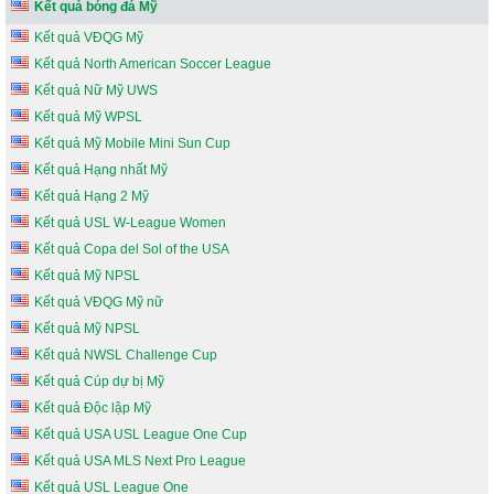
Kết quả bóng đá Mỹ
Kết quả VĐQG Mỹ
Kết quả North American Soccer League
Kết quả Nữ Mỹ UWS
Kết quả Mỹ WPSL
Kết quả Mỹ Mobile Mini Sun Cup
Kết quả Hạng nhất Mỹ
Kết quả Hạng 2 Mỹ
Kết quả USL W-League Women
Kết quả Copa del Sol of the USA
Kết quả Mỹ NPSL
Kết quả VĐQG Mỹ nữ
Kết quả Mỹ NPSL
Kết quả NWSL Challenge Cup
Kết quả Cúp dự bị Mỹ
Kết quả Độc lập Mỹ
Kết quả USA USL League One Cup
Kết quả USA MLS Next Pro League
Kết quả USL League One