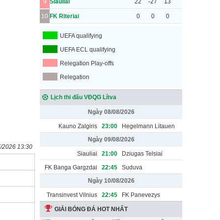
9
Siauliai
22
-27
13
10
FK Riteriai
0
0
0
UEFA qualifying
UEFA ECL qualifying
Relegation Play-offs
Relegation
Lịch thi đấu VĐQG Lítva
Ngày 08/08/2026
Kauno Zalgiris
23:00
Hegelmann Litauen
Ngày 09/08/2026
/2026 13:30
Siauliai
21:00
Dziugas Telsiai
FK Banga Gargzdai
22:45
Suduva
Ngày 10/08/2026
Transinvest Vilnius
22:45
FK Panevezys
GIẢI BÓNG ĐÁ HOT NHẤT