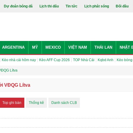
Dự đoán bóng đá
Lịch thi đấu
Tin tức
Lịch phát sóng
Đối đầu
ARGENTINA
MỸ
MEXICO
VIỆT NAM
THÁI LAN
NHẬT 
Kèo nhà cái hôm nay
Kèo AFF Cup 2026
TOP Nhà Cái
Kqbd Anh
Kèo bóng
VĐQG Lítva
ới VĐQG Lítva
Top ghi bàn
Thống kê
Danh sách CLB