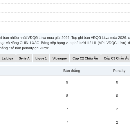
hi bàn nhiều nhất VĐQG Lítva mùa giải 2026. Top ghi bàn VĐQG Lítva mùa 2026: c
ày bạc và đồng CHÍNH XÁC. Bảng xếp hạng vua phá lưới H2 HL (VPL VĐQG Lítva): 
thắng / số bàn penalty ghi được.
La Liga
Serie A
Ligue 1
V-League
Cúp C2 Châu Âu
Cúp C3 Châu Âu
Bàn thắng
Penalty
9
0
8
0
7
2
7
2