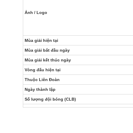
Ảnh / Logo
Mùa giải hiện tại
Mùa giải bắt đầu ngày
Mùa giải kết thúc ngày
Vòng đấu hiện tại
Thuộc Liên Đoàn
Ngày thành lập
Số lượng đội bóng (CLB)