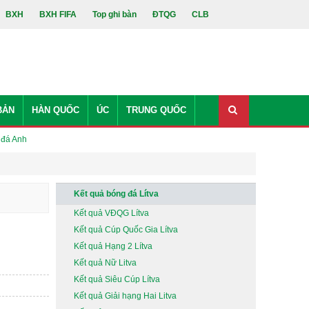
BXH
BXH FIFA
Top ghi bàn
ĐTQG
CLB
BẢN
HÀN QUỐC
ÚC
TRUNG QUỐC
 đá Anh
Kết quả bóng đá Lítva
Kết quả VĐQG Lítva
Kết quả Cúp Quốc Gia Lítva
Kết quả Hạng 2 Lítva
Kết quả Nữ Litva
Kết quả Siêu Cúp Lítva
Kết quả Giải hạng Hai Litva