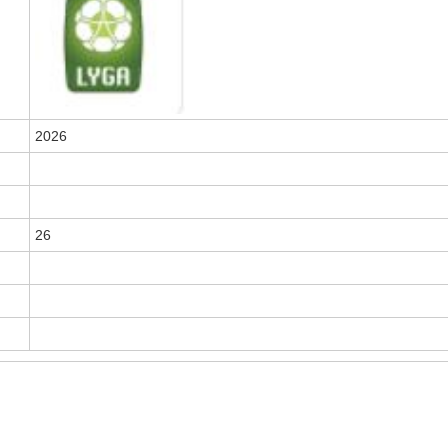
2026
26