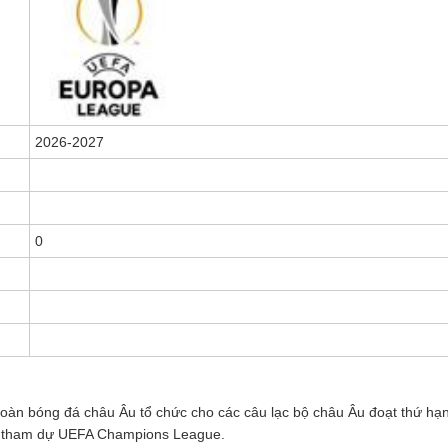
2026-2027
0
oàn bóng đá châu Âu tổ chức cho các câu lạc bộ châu Âu đoạt thứ hạ
ền tham dự UEFA Champions League.