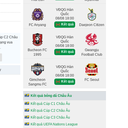
VĐQG Hàn
Quốc
08/08 18:00
Kết quả
FC Anyang
Daejeon Citizen
VĐQG Hàn
Cúp C2 Châu
Quốc
hạng vua
08/08 18:00
.
Bucheon FC
Gwangju
Kết quả
1995
Football Club
VĐQG Hàn
y
Quốc
08/08 18:00
Gimcheon
FC Seoul
Kết quả
Sangmu FC
Kết quả bóng đá Châu Âu
Kết quả Cúp C1 Châu Âu
Kết quả Cúp C2 Châu Âu
Kết quả Cúp C3 Châu Âu
Kết quả UEFA Nations League