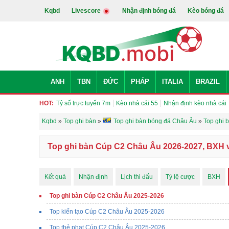
Kqbd
Livescore
Nhận định bóng đá
Kèo bóng đá
ANH
TBN
ĐỨC
PHÁP
ITALIA
BRAZIL
HOT:
Tỷ số trực tuyến 7m
Kèo nhà cái 55
Nhận định kèo nhà cái
Kqbd
»
Top ghi bàn
»
Top ghi bàn bóng đá Châu Âu
»
Top ghi 
Top ghi bàn Cúp C2 Châu Âu 2026-2027, BXH 
Kết quả
Nhận định
Lịch thi đấu
Tỷ lệ cược
BXH
Top ghi bàn Cúp C2 Châu Âu 2025-2026
Top kiến tạo Cúp C2 Châu Âu 2025-2026
Top thẻ phạt Cúp C2 Châu Âu 2025-2026