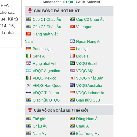
Anderlecht
01:30
PAOK Saloniki
UEFA
GIẢI BÓNG ĐÁ HOT NHẤT
 cho các
ue. Kể từ
Cúp C1 Châu Âu
Cúp C2 Châu Âu
2014–15,
Cúp C3 Châu Âu
V-League
 là nhà
Hạng nhất Việt
Nam
Ngoại Hạng Anh
Bundesliga
La Liga
Serie A
Ligue 1
Hạng nhất Anh
VĐQG Brazil
VĐQG Argentina
VĐQG Mỹ
VĐQG Mexico
VĐQG Nhật Bản
VĐQG Hàn Quốc
VĐQG Australia
VĐQG Thái Lan
VĐQG Indonesia
Giao hữu ĐTQG
Giao hữu CLB
Cúp Vô địch Châu lục / Thế giới
Thế giới
Đông Nam Á
Châu Âu
Châu Á
Nam Mỹ
Bắc-Trung Mỹ