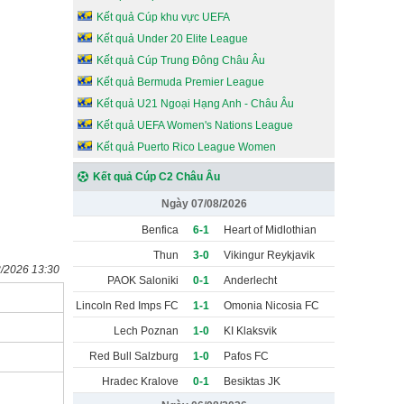
Kết quả Cúp khu vực UEFA
Kết quả Under 20 Elite League
Kết quả Cúp Trung Đông Châu Âu
Kết quả Bermuda Premier League
Kết quả U21 Ngoại Hạng Anh - Châu Âu
Kết quả UEFA Women's Nations League
Kết quả Puerto Rico League Women
Kết quả Cúp C2 Châu Âu
Ngày 07/08/2026
Benfica
6-1
Heart of Midlothian
Thun
3-0
Vikingur Reykjavik
/2026 13:30
PAOK Saloniki
0-1
Anderlecht
Lincoln Red Imps FC
1-1
Omonia Nicosia FC
Lech Poznan
1-0
KI Klaksvik
Red Bull Salzburg
1-0
Pafos FC
Hradec Kralove
0-1
Besiktas JK