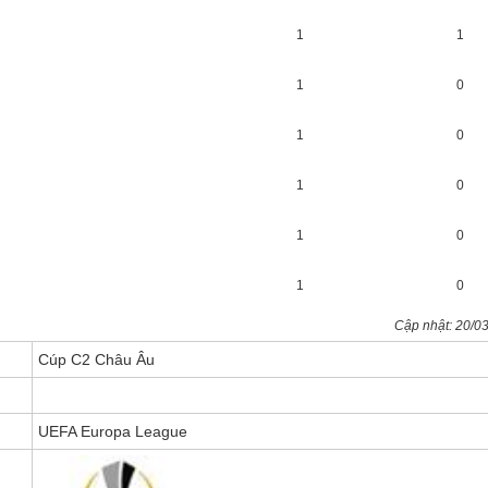
1
1
1
0
1
0
1
0
1
0
1
0
Cập nhật:
20/03
Cúp C2 Châu Âu
UEFA Europa League