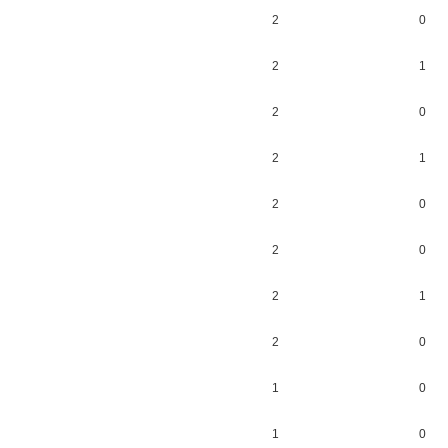
2
0
2
1
2
0
2
1
2
0
2
0
2
1
2
0
1
0
1
0