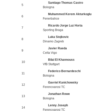
Santiago Thomas Castro
5
Bologna
Muhammed Kerem Akturkoglu
6
Fenerbahce
Ricardo Jorge Luz Horta
7
Sporting Braga
Luka Stojkovic
8
Dinamo Zagreb
Javier Rueda
9
Celta Vigo
Bilal El Khannouss
10
VfB Stuttgart
Federico Bernardeschi
11
Bologna
Gavriel Kanichowsky
12
Ferencvarosi TC
Jonathan Rowe
13
Bologna
Lenny Joseph
14
Ferencvarosi TC