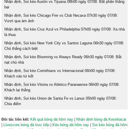
Nhận định, Soi kèo Austin vs Tijuana 08h00 ngày 07/08: Bất phân thắng
bại
Nhận định, Soi kèo Chicago Fire vs Club Necaxa 07h30 ngày 07/08:
Vượt qua ám ảnh
Nhận định, Soi kèo Cruz Azul vs Philadelphia 07h00 ngày 07/08: Xa nhà
là thua
Nhận định, Soi kèo New York City vs Santos Laguna 06h30 ngày 07/08:
Chủ thắng cách biệt
Nhận định, Soi kèo Blooming vs Always Ready 06h30 ngày 07/08: Bắt
nạt chủ nhà
Nhận định, Soi kèo Corinthians vs Internacional 06h00 ngày 07/08:
Khách vào tứ kết
Nhận định, Soi kèo Vitoria vs Atletico Paranaense 06h00 ngày 07/08:
Khách lại thắng
Nhận định, Soi kèo Union de Santa Fe vs Lanus 05h00 ngày 07/08:
Chia điểm
Đối tác liên kết:
Kết quả bóng đá hôm nay
|
Nhận định bóng đá Keonhacai
|
Livescore bóng đá trực tiếp
|
Kèo bóng đá hôm nay
|
Soi kèo bóng đá hôm