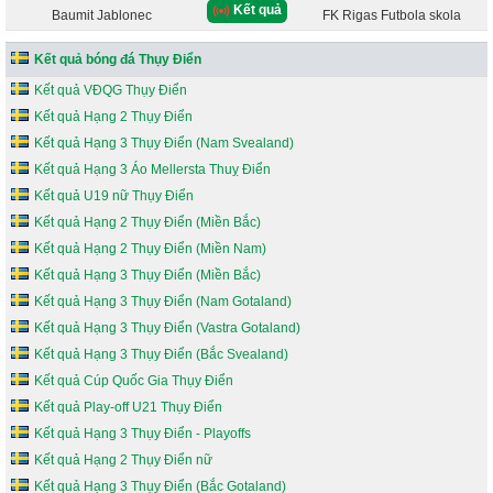
Kết quả
Baumit Jablonec
FK Rigas Futbola skola
Kết quả bóng đá Thụy Điển
Kết quả VĐQG Thụy Điển
Kết quả Hạng 2 Thụy Điển
Kết quả Hạng 3 Thụy Điển (Nam Svealand)
Kết quả Hạng 3 Áo Mellersta Thuỵ Điển
Kết quả U19 nữ Thụy Điển
Kết quả Hạng 2 Thụy Điển (Miền Bắc)
Kết quả Hạng 2 Thụy Điển (Miền Nam)
Kết quả Hạng 3 Thụy Điển (Miền Bắc)
Kết quả Hạng 3 Thụy Điển (Nam Gotaland)
Kết quả Hạng 3 Thụy Điển (Vastra Gotaland)
Kết quả Hạng 3 Thụy Điển (Bắc Svealand)
Kết quả Cúp Quốc Gia Thụy Điển
Kết quả Play-off U21 Thụy Điển
Kết quả Hạng 3 Thụy Điển - Playoffs
Kết quả Hạng 2 Thụy Điển nữ
Kết quả Hạng 3 Thụy Điển (Bắc Gotaland)