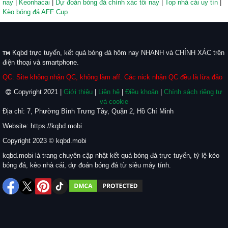
nay
|
Keonhacai
|
Dự đoán bóng đá chính xác tối nay
|
Top nhà cái uy tín
|
Kèo bóng đá AFF Cup
Kqbd trực tuyến, kết quả bóng đá hôm nay NHANH và CHÍNH XÁC trên
điện thoại và smartphone.
QC: Site không nhận QC, không làm aff. Các nick nhận QC đều là lừa đảo
Copyright 2021 |
Giới thiệu
|
Liên hệ
|
Điều khoản
|
Chính sách riêng tư
và cookie
Địa chỉ: 7, Phường Bình Trưng Tây, Quận 2, Hồ Chí Minh
Website: https://kqbd.mobi
Copyright 2023 © kqbd.mobi
kqbd.mobi là trang chuyên cập nhật kết quả bóng đá trực tuyến, tỷ lệ kèo
bóng đá, kèo nhà cái, dự đoán bóng đá từ siêu máy tính.