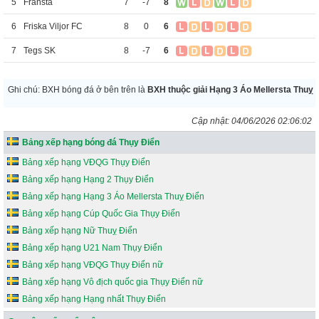
5
Fransta
7
-7
8
6
Friska Viljor FC
8
0
6
7
Tegs SK
8
-7
6
Ghi chú: BXH bóng đá ở bên trên là
BXH thuộc giải Hạng 3 Áo Mellersta Thuỵ
Cập nhật:
04/06/2026 02:06:02
Bảng xếp hạng bóng đá Thụy Điển
Bảng xếp hạng VĐQG Thụy Điển
Bảng xếp hạng Hạng 2 Thụy Điển
Bảng xếp hạng Hạng 3 Áo Mellersta Thuỵ Điển
Bảng xếp hạng Cúp Quốc Gia Thụy Điển
Bảng xếp hạng Nữ Thuỵ Điển
Bảng xếp hạng U21 Nam Thụy Điển
Bảng xếp hạng VĐQG Thụy Điển nữ
Bảng xếp hạng Vô địch quốc gia Thụy Điển nữ
Bảng xếp hạng Hạng nhất Thụy Điển