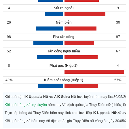
4
Sút ra ngoài
9
26
Ném biên
30
98
Pha tấn công
97
52
Tấn công nguy hiểm
67
0
Phạt góc (Hiệp 1)
4
43%
Kiểm soát bóng (Hiệp 1)
57%
Kết quả trận
IK Uppsala Nữ vs AIK Solna Nữ
trực tuyến hôm nay lúc 30/05/2
Kết quả bóng đá trực tuyến
hôm nay Vô địch quốc gia Thụy Điển nữ (chiều, tối
Trực tiếp bóng đá Thụy Điển hôm nay: link xem trực tiếp
IK Uppsala Nữ đấu vớ
Kết quả bóng đá hôm nay Vô địch quốc gia Thụy Điển nữ vòng 8 ngày 30/05/2026