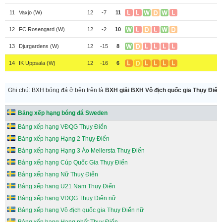
11
Vaxjo (W)
12
-7
11
12
FC Rosengard (W)
12
-2
10
13
Djurgardens (W)
12
-15
8
14
IK Uppsala (W)
12
-16
6
Ghi chú: BXH bóng đá ở bên trên là
BXH giải BXH Vô địch quốc gia Thụy Điển
Bảng xếp hạng bóng đá Sweden
Bảng xếp hạng VĐQG Thụy Điển
Bảng xếp hạng Hạng 2 Thụy Điển
Bảng xếp hạng Hạng 3 Áo Mellersta Thuỵ Điển
Bảng xếp hạng Cúp Quốc Gia Thụy Điển
Bảng xếp hạng Nữ Thuỵ Điển
Bảng xếp hạng U21 Nam Thụy Điển
Bảng xếp hạng VĐQG Thụy Điển nữ
Bảng xếp hạng Vô địch quốc gia Thụy Điển nữ