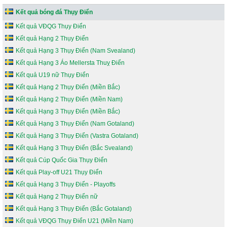
Kết quả bóng đá Thụy Điển
Kết quả VĐQG Thụy Điển
Kết quả Hạng 2 Thụy Điển
Kết quả Hạng 3 Thụy Điển (Nam Svealand)
Kết quả Hạng 3 Áo Mellersta Thuỵ Điển
Kết quả U19 nữ Thụy Điển
Kết quả Hạng 2 Thụy Điển (Miền Bắc)
Kết quả Hạng 2 Thụy Điển (Miền Nam)
Kết quả Hạng 3 Thụy Điển (Miền Bắc)
Kết quả Hạng 3 Thụy Điển (Nam Gotaland)
Kết quả Hạng 3 Thụy Điển (Vastra Gotaland)
Kết quả Hạng 3 Thụy Điển (Bắc Svealand)
Kết quả Cúp Quốc Gia Thụy Điển
Kết quả Play-off U21 Thụy Điển
Kết quả Hạng 3 Thụy Điển - Playoffs
Kết quả Hạng 2 Thụy Điển nữ
Kết quả Hạng 3 Thụy Điển (Bắc Gotaland)
Kết quả VĐQG Thụy Điển U21 (Miền Nam)