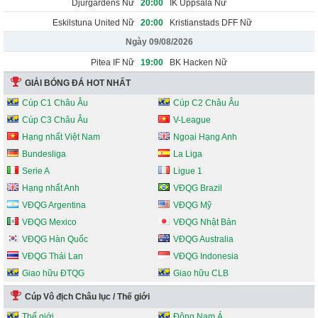
Djurgardens Nữ
20:00
IK Uppsala Nữ
Eskilstuna United Nữ
20:00
Kristianstads DFF Nữ
Ngày 09/08/2026
Pitea IF Nữ
19:00
BK Hacken Nữ
GIẢI BÓNG ĐÁ HOT NHẤT
Cúp C1 Châu Âu
Cúp C2 Châu Âu
Cúp C3 Châu Âu
V-League
Hạng nhất Việt Nam
Ngoại Hạng Anh
Bundesliga
La Liga
Serie A
Ligue 1
Hạng nhất Anh
VĐQG Brazil
VĐQG Argentina
VĐQG Mỹ
VĐQG Mexico
VĐQG Nhật Bản
VĐQG Hàn Quốc
VĐQG Australia
VĐQG Thái Lan
VĐQG Indonesia
Giao hữu ĐTQG
Giao hữu CLB
Cúp Vô địch Châu lục / Thế giới
Thế giới
Đông Nam Á