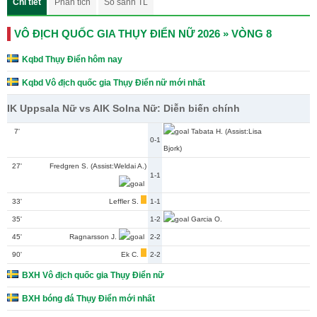
Chi tiết
Phân tích
So sánh TL
VÔ ĐỊCH QUỐC GIA THỤY ĐIỂN NỮ 2026 » VÒNG 8
Kqbd Thụy Điển hôm nay
Kqbd Vô địch quốc gia Thụy Điển nữ mới nhất
IK Uppsala Nữ vs AIK Solna Nữ: Diễn biến chính
7'
Tabata H. (Assist:Lisa
0-1
Bjork)
27'
Fredgren S. (Assist:Weldai A.)
1-1
33'
Leffler S.
1-1
35'
Garcia O.
1-2
45'
Ragnarsson J.
2-2
90'
Ek C.
2-2
BXH Vô địch quốc gia Thụy Điển nữ
BXH bóng đá Thụy Điển mới nhất