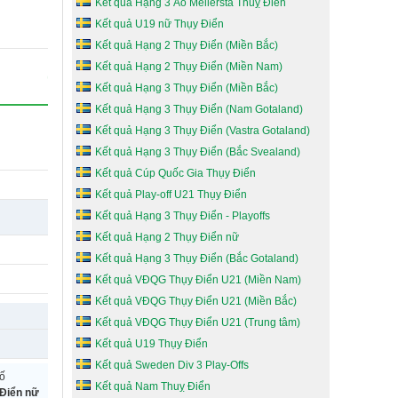
Kết quả Hạng 3 Áo Mellersta Thuỵ Điển
Kết quả U19 nữ Thụy Điển
Kết quả Hạng 2 Thụy Điển (Miền Bắc)
Kết quả Hạng 2 Thụy Điển (Miền Nam)
Kết quả Hạng 3 Thụy Điển (Miền Bắc)
Kết quả Hạng 3 Thụy Điển (Nam Gotaland)
Kết quả Hạng 3 Thụy Điển (Vastra Gotaland)
Kết quả Hạng 3 Thụy Điển (Bắc Svealand)
Kết quả Cúp Quốc Gia Thụy Điển
Kết quả Play-off U21 Thụy Điển
Kết quả Hạng 3 Thụy Điển - Playoffs
Kết quả Hạng 2 Thụy Điển nữ
Kết quả Hạng 3 Thụy Điển (Bắc Gotaland)
Kết quả VĐQG Thụy Điển U21 (Miền Nam)
Kết quả VĐQG Thụy Điển U21 (Miền Bắc)
Kết quả VĐQG Thụy Điển U21 (Trung tâm)
Kết quả U19 Thụy Điển
Kết quả Sweden Div 3 Play-Offs
số
Kết quả Nam Thuỵ Điển
 Điển nữ