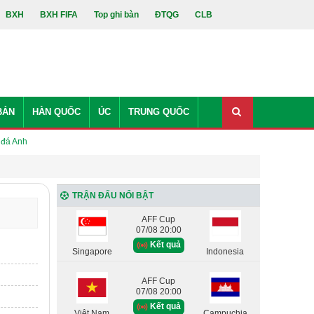
BXH
BXH FIFA
Top ghi bàn
ĐTQG
CLB
BẢN
HÀN QUỐC
ÚC
TRUNG QUỐC
 đá Anh
TRẬN ĐẤU NỔI BẬT
AFF Cup
07/08 20:00
Kết quả
Singapore
Indonesia
AFF Cup
07/08 20:00
Kết quả
Việt Nam
Campuchia