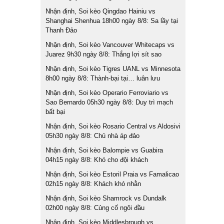
Nhận định, Soi kèo Qingdao Hainiu vs
Shanghai Shenhua 18h00 ngày 8/8: Sa lầy tại
Thanh Đảo
Nhận định, Soi kèo Vancouver Whitecaps vs
Juarez 9h30 ngày 8/8: Thắng lợi sít sao
Nhận định, Soi kèo Tigres UANL vs Minnesota
8h00 ngày 8/8: Thành-bại tại… luân lưu
Nhận định, Soi kèo Operario Ferroviario vs
Sao Bernardo 05h30 ngày 8/8: Duy trì mạch
bất bại
Nhận định, Soi kèo Rosario Central vs Aldosivi
05h30 ngày 8/8: Chủ nhà áp đảo
Nhận định, Soi kèo Balompie vs Guabira
04h15 ngày 8/8: Khó cho đội khách
Nhận định, Soi kèo Estoril Praia vs Famalicao
02h15 ngày 8/8: Khách khó nhằn
Nhận định, Soi kèo Shamrock vs Dundalk
02h00 ngày 8/8: Củng cố ngôi đầu
Nhận định, Soi kèo Middlesbrough vs