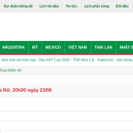
Dự đoán bóng đá
Lịch thi đấu
Tin tức
Lịch phát sóng
Đối đầu
ARGENTINA
MỸ
MEXICO
VIỆT NAM
THÁI LAN
NHẬT 
Kèo nhà cái hôm nay
Kèo AFF Cup 2026
TOP Nhà Cái
Kqbd Anh
Kèo bóng
 Thụy Điển nữ
 Nữ, 20h00 ngày 23/08