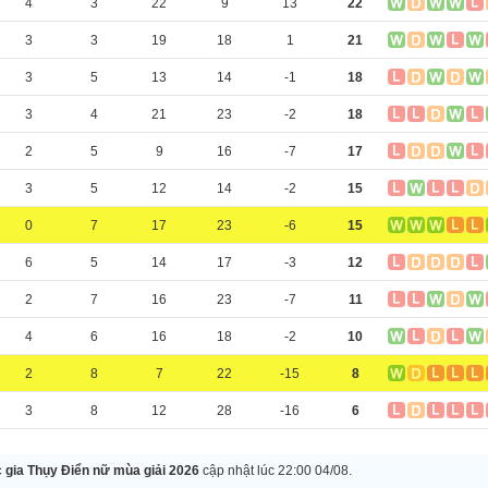
4
3
22
9
13
22
3
3
19
18
1
21
3
5
13
14
-1
18
3
4
21
23
-2
18
2
5
9
16
-7
17
3
5
12
14
-2
15
0
7
17
23
-6
15
6
5
14
17
-3
12
2
7
16
23
-7
11
4
6
16
18
-2
10
2
8
7
22
-15
8
3
8
12
28
-16
6
 gia Thụy Điển nữ mùa giải 2026
cập nhật lúc 22:00 04/08.