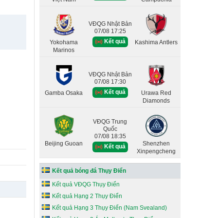
VĐQG Nhật Bản
07/08 17:25
Kết quả
Yokohama
Kashima Antlers
Marinos
VĐQG Nhật Bản
07/08 17:30
Kết quả
Gamba Osaka
Urawa Red
Diamonds
VĐQG Trung
Quốc
07/08 18:35
Beijing Guoan
Shenzhen
Kết quả
Xinpengcheng
Kết quả bóng đá Thụy Điển
Kết quả VĐQG Thụy Điển
Kết quả Hạng 2 Thụy Điển
Kết quả Hạng 3 Thụy Điển (Nam Svealand)