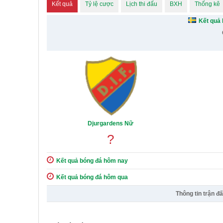
Kết quả
Tỷ lệ cược
Lịch thi đấu
BXH
Thống kê
Kết quả 
Djurgardens Nữ
?
Kết quả bóng đá hôm nay
Kết quả bóng đá hôm qua
Thông tin trận 