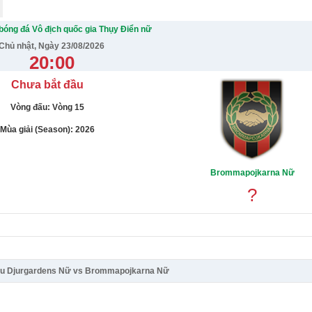
bóng đá Vô địch quốc gia Thụy Điển nữ
Chủ nhật, Ngày 23/08/2026
20:00
Chưa bắt đầu
Vòng đấu: Vòng 15
Mùa giải (Season): 2026
Brommapojkarna Nữ
?
đấu Djurgardens Nữ vs Brommapojkarna Nữ