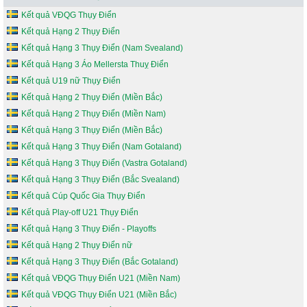
Kết quả VĐQG Thụy Điển
Kết quả Hạng 2 Thụy Điển
Kết quả Hạng 3 Thụy Điển (Nam Svealand)
Kết quả Hạng 3 Áo Mellersta Thuỵ Điển
Kết quả U19 nữ Thụy Điển
Kết quả Hạng 2 Thụy Điển (Miền Bắc)
Kết quả Hạng 2 Thụy Điển (Miền Nam)
Kết quả Hạng 3 Thụy Điển (Miền Bắc)
Kết quả Hạng 3 Thụy Điển (Nam Gotaland)
Kết quả Hạng 3 Thụy Điển (Vastra Gotaland)
Kết quả Hạng 3 Thụy Điển (Bắc Svealand)
Kết quả Cúp Quốc Gia Thụy Điển
Kết quả Play-off U21 Thụy Điển
Kết quả Hạng 3 Thụy Điển - Playoffs
Kết quả Hạng 2 Thụy Điển nữ
Kết quả Hạng 3 Thụy Điển (Bắc Gotaland)
Kết quả VĐQG Thụy Điển U21 (Miền Nam)
Kết quả VĐQG Thụy Điển U21 (Miền Bắc)