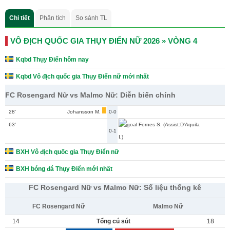
Chi tiết
Phân tích
So sánh TL
VÔ ĐỊCH QUỐC GIA THỤY ĐIỂN NỮ 2026 » VÒNG 4
Kqbd Thụy Điển hôm nay
Kqbd Vô địch quốc gia Thụy Điển nữ mới nhất
FC Rosengard Nữ vs Malmo Nữ: Diễn biến chính
28'
Johansson M.
0-0
63'
Fornes S. (Assist:D'Aquila
0-1
I.)
BXH Vô địch quốc gia Thụy Điển nữ
BXH bóng đá Thụy Điển mới nhất
FC Rosengard Nữ vs Malmo Nữ: Số liệu thống kê
FC Rosengard Nữ
Malmo Nữ
14
Tổng cú sút
18