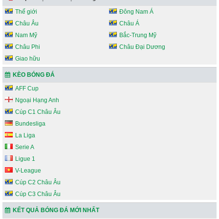
Thế giới
Đông Nam Á
Châu Âu
Châu Á
Nam Mỹ
Bắc-Trung Mỹ
Châu Phi
Châu Đại Dương
Giao hữu
KÈO BÓNG ĐÁ
AFF Cup
Ngoại Hạng Anh
Cúp C1 Châu Âu
Bundesliga
La Liga
Serie A
Ligue 1
V-League
Cúp C2 Châu Âu
Cúp C3 Châu Âu
KẾT QUẢ BÓNG ĐÁ MỚI NHẤT