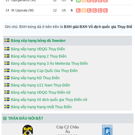
13
Djurgardens (W)
12
-15
8
14
IK Uppsala (W)
12
-16
6
Ghi chú: BXH bóng đá ở bên trên là
BXH giải BXH Vô địch quốc gia Thụy Điển
Bảng xếp hạng bóng đá Sweden
Bảng xếp hạng VĐQG Thụy Điển
Bảng xếp hạng Hạng 2 Thụy Điển
Bảng xếp hạng Hạng 3 Áo Mellersta Thuỵ Điển
Bảng xếp hạng Cúp Quốc Gia Thụy Điển
Bảng xếp hạng Nữ Thuỵ Điển
Bảng xếp hạng U21 Nam Thụy Điển
Bảng xếp hạng VĐQG Thụy Điển nữ
Bảng xếp hạng Vô địch quốc gia Thụy Điển nữ
Bảng xếp hạng Hạng nhất Thụy Điển
TRẬN ĐẤU NỔI BẬT
Cúp C2 Châu
Âu