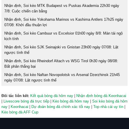
Nhận định, Soi kèo MTK Budapest vs Puskas Akademia 22h30 ngày
7/8: Cuộc chiến cân bằng
Nhận định, Soi kèo Yokohama Marinos vs Kashima Antlers 17h25 ngày
07/08: Khởi đầu thuận lợi
Nhận định, Soi kèo Cambuur vs Excelsior 01h00 ngày 8/8: Màn tái ngộ
kịch tính
Nhận định, Soi kèo SJK Seinajoki vs Gnistan 23h00 ngày 07/08: Lật
ngược tình thế
Nhận định, Soi kèo Rheindorf Altach vs WSG Tirol 0h30 ngày 08/08:
Bất phân thắng bại
Nhận định, Soi kèo Naftan Novopolotsk vs Arsenal Dzerzhinsk 21h45
ngày 07/08: Lật ngược tình thế
Đối tác liên kết:
Kết quả bóng đá hôm nay
|
Nhận định bóng đá Keonhacai
|
Livescore bóng đá trực tiếp
|
Kèo bóng đá hôm nay
|
Soi kèo bóng đá hôm
nay
|
Keonhacai
|
Dự đoán bóng đá chính xác tối nay
|
Top nhà cái uy tín
|
Kèo bóng đá AFF Cup