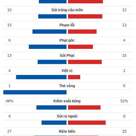
10
Sút trúng cầu môn
12
15
Phạm lỗi
13
6
Phạt góc
4
13
Sút Phạt
15
4
Việt vị
1
1
Thẻ vàng
0
48%
Kiểm soát bóng
52%
4
Sút ra ngoài
6
27
Ném biên
25