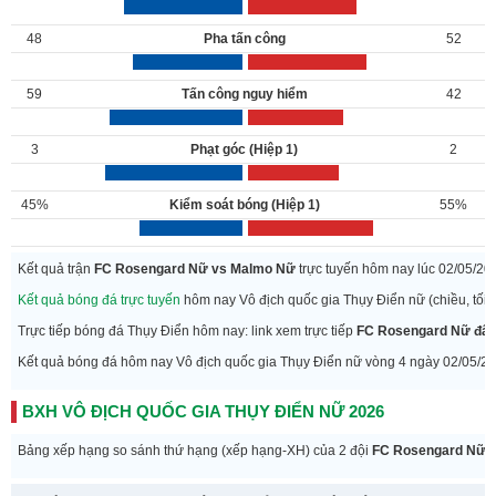
48
Pha tấn công
52
59
Tấn công nguy hiểm
42
3
Phạt góc (Hiệp 1)
2
45%
Kiểm soát bóng (Hiệp 1)
55%
Kết quả trận
FC Rosengard Nữ vs Malmo Nữ
trực tuyến hôm nay lúc 02/05/2
Kết quả bóng đá trực tuyến
hôm nay Vô địch quốc gia Thụy Điển nữ (chiều, tối
Trực tiếp bóng đá Thụy Điển hôm nay: link xem trực tiếp
FC Rosengard Nữ đấu
Kết quả bóng đá hôm nay Vô địch quốc gia Thụy Điển nữ vòng 4 ngày 02/05/202
BXH VÔ ĐỊCH QUỐC GIA THỤY ĐIỂN NỮ 2026
Bảng xếp hạng so sánh thứ hạng (xếp hạng-XH) của 2 đội
FC Rosengard Nữ