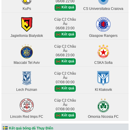
06/08 22:00
Kết quả
KuPs
CS Universitatea Craiova
Cúp C2 Châu
Âu
06/08 23:00
Kết quả
Jagiellonia Bialystok
Glasgow Rangers
Cúp C2 Châu
Âu
06/08 23:00
Kết quả
Maccabi Tel Aviv
CSKA Sofia
Cúp C2 Châu
Âu
07/08 00:00
Kết quả
Lech Poznan
KI Klaksvik
Cúp C2 Châu
Âu
07/08 00:00
Kết quả
Lincoln Red Imps FC
Omonia Nicosia FC
Kết quả bóng đá Thụy Điển