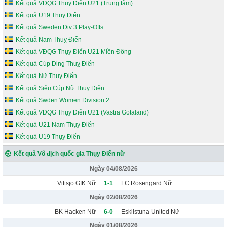
Kết quả VĐQG Thụy Điển U21 (Trung tâm)
Kết quả U19 Thụy Điển
Kết quả Sweden Div 3 Play-Offs
Kết quả Nam Thuỵ Điển
Kết quả VĐQG Thụy Điển U21 Miền Đông
Kết quả Cúp Ding Thuỵ Điển
Kết quả Nữ Thuỵ Điển
Kết quả Siêu Cúp Nữ Thuỵ Điển
Kết quả Swden Women Division 2
Kết quả VĐQG Thụy Điển U21 (Vastra Gotaland)
Kết quả U21 Nam Thụy Điển
Kết quả U19 Thụy Điển
Kết quả Vô địch quốc gia Thụy Điển nữ
Ngày 04/08/2026
Vittsjo GIK Nữ
1-1
FC Rosengard Nữ
Ngày 02/08/2026
BK Hacken Nữ
6-0
Eskilstuna United Nữ
Ngày 01/08/2026