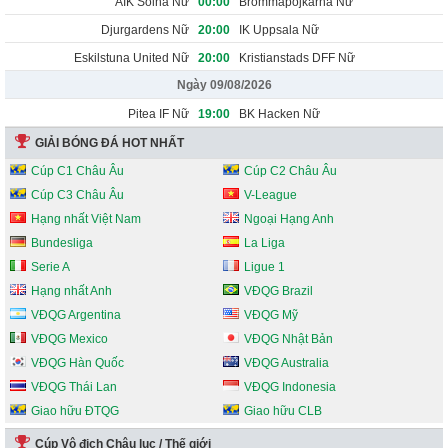
AIK Solna Nữ
00:00
Brommapojkarna Nữ
Djurgardens Nữ
20:00
IK Uppsala Nữ
Eskilstuna United Nữ
20:00
Kristianstads DFF Nữ
Ngày 09/08/2026
Pitea IF Nữ
19:00
BK Hacken Nữ
GIẢI BÓNG ĐÁ HOT NHẤT
Cúp C1 Châu Âu
Cúp C2 Châu Âu
Cúp C3 Châu Âu
V-League
Hạng nhất Việt Nam
Ngoại Hạng Anh
Bundesliga
La Liga
Serie A
Ligue 1
Hạng nhất Anh
VĐQG Brazil
VĐQG Argentina
VĐQG Mỹ
VĐQG Mexico
VĐQG Nhật Bản
VĐQG Hàn Quốc
VĐQG Australia
VĐQG Thái Lan
VĐQG Indonesia
Giao hữu ĐTQG
Giao hữu CLB
Cúp Vô địch Châu lục / Thế giới