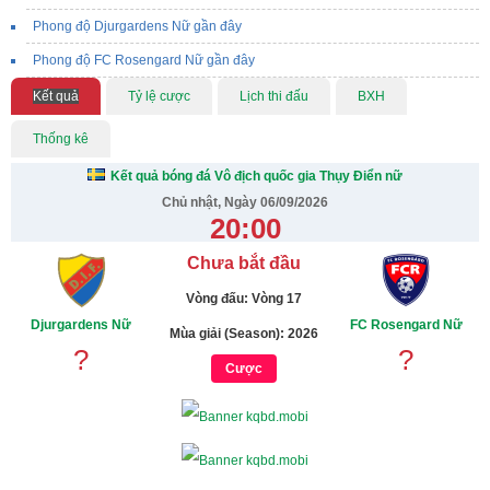
Phong độ Djurgardens Nữ gần đây
Phong độ FC Rosengard Nữ gần đây
Kết quả
Tỷ lệ cược
Lịch thi đấu
BXH
Thống kê
Kết quả bóng đá Vô địch quốc gia Thụy Điển nữ
Chủ nhật, Ngày 06/09/2026
20:00
Chưa bắt đầu
Vòng đấu: Vòng 17
Djurgardens Nữ
FC Rosengard Nữ
Mùa giải (Season): 2026
?
?
Cược