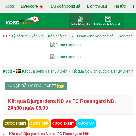
Kqbd
Livescore
Dự đoán bóng đá
Lịch thi đấu
Tin tức
L
Kèo bóng đá
Nhận định bóng đá
HOT:
Tỷ số trực tuyến 7m
Kèo nhà cái 55
Nhận định kèo nhà cái
Kèo nhà c
Kqbd
»
Kết quả bóng đá Thụy Điển
»
Kết quả Vô địch quốc gia Thụy Điển nữ
»» NẠP ĐẦU x100% - 8XBET
Kết quả Djurgardens Nữ vs FC Rosengard Nữ,
20h00 ngày 06/09
CƯỢC 8XBET
CƯỢC AFF
CƯỢC 8XBET
CƯỢC VIP
Kết quả Djurgardens Nữ vs FC Rosengard Nữ