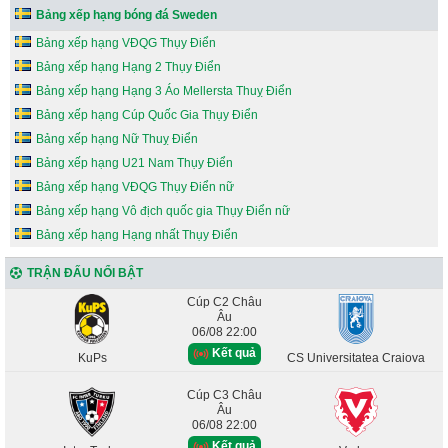
Bảng xếp hạng bóng đá Sweden
Bảng xếp hạng VĐQG Thụy Điển
Bảng xếp hạng Hạng 2 Thụy Điển
Bảng xếp hạng Hạng 3 Áo Mellersta Thuỵ Điển
Bảng xếp hạng Cúp Quốc Gia Thụy Điển
Bảng xếp hạng Nữ Thuỵ Điển
Bảng xếp hạng U21 Nam Thụy Điển
Bảng xếp hạng VĐQG Thụy Điển nữ
Bảng xếp hạng Vô địch quốc gia Thụy Điển nữ
Bảng xếp hạng Hạng nhất Thụy Điển
TRẬN ĐẤU NỔI BẬT
Cúp C2 Châu
Âu
06/08 22:00
Kết quả
KuPs
CS Universitatea Craiova
Cúp C3 Châu
Âu
06/08 22:00
Kết quả