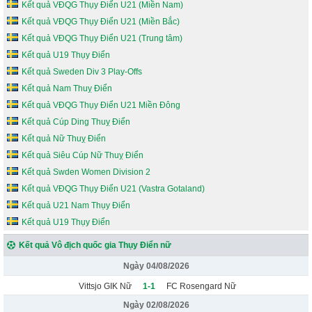
Kết quả VĐQG Thụy Điển U21 (Miền Nam)
Kết quả VĐQG Thụy Điển U21 (Miền Bắc)
Kết quả VĐQG Thụy Điển U21 (Trung tâm)
Kết quả U19 Thụy Điển
Kết quả Sweden Div 3 Play-Offs
Kết quả Nam Thuỵ Điển
Kết quả VĐQG Thụy Điển U21 Miền Đông
Kết quả Cúp Ding Thuỵ Điển
Kết quả Nữ Thuỵ Điển
Kết quả Siêu Cúp Nữ Thuỵ Điển
Kết quả Swden Women Division 2
Kết quả VĐQG Thụy Điển U21 (Vastra Gotaland)
Kết quả U21 Nam Thụy Điển
Kết quả U19 Thụy Điển
Kết quả Vô địch quốc gia Thụy Điển nữ
Ngày 04/08/2026
Vittsjo GIK Nữ
1-1
FC Rosengard Nữ
Ngày 02/08/2026