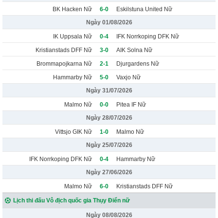
BK Hacken Nữ
6-0
Eskilstuna United Nữ
Ngày 01/08/2026
IK Uppsala Nữ
0-4
IFK Norrkoping DFK Nữ
Kristianstads DFF Nữ
3-0
AIK Solna Nữ
Brommapojkarna Nữ
2-1
Djurgardens Nữ
Hammarby Nữ
5-0
Vaxjo Nữ
Ngày 31/07/2026
Malmo Nữ
0-0
Pitea IF Nữ
Ngày 28/07/2026
Vittsjo GIK Nữ
1-0
Malmo Nữ
Ngày 25/07/2026
IFK Norrkoping DFK Nữ
0-4
Hammarby Nữ
Ngày 27/06/2026
Malmo Nữ
6-0
Kristianstads DFF Nữ
Lịch thi đấu Vô địch quốc gia Thụy Điển nữ
Ngày 08/08/2026