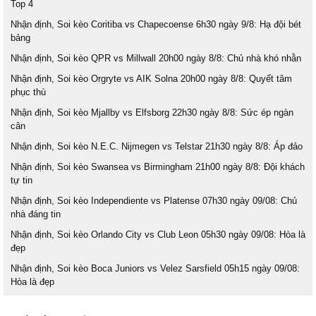
Top 4
Nhận định, Soi kèo Coritiba vs Chapecoense 6h30 ngày 9/8: Hạ đội bét
bảng
Nhận định, Soi kèo QPR vs Millwall 20h00 ngày 8/8: Chủ nhà khó nhằn
Nhận định, Soi kèo Orgryte vs AIK Solna 20h00 ngày 8/8: Quyết tâm
phục thù
Nhận định, Soi kèo Mjallby vs Elfsborg 22h30 ngày 8/8: Sức ép ngàn
cân
Nhận định, Soi kèo N.E.C. Nijmegen vs Telstar 21h30 ngày 8/8: Áp đảo
Nhận định, Soi kèo Swansea vs Birmingham 21h00 ngày 8/8: Đội khách
tự tin
Nhận định, Soi kèo Independiente vs Platense 07h30 ngày 09/08: Chủ
nhà đáng tin
Nhận định, Soi kèo Orlando City vs Club Leon 05h30 ngày 09/08: Hòa là
đẹp
Nhận định, Soi kèo Boca Juniors vs Velez Sarsfield 05h15 ngày 09/08:
Hòa là đẹp