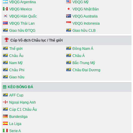
VĐQG Argentina
VĐQG Mỹ
VĐQG Mexico
VĐQG Nhật Bản
VĐQG Hàn Quốc
VĐQG Australia
VĐQG Thái Lan
VĐQG Indonesia
Giao hữu ĐTQG
Giao hữu CLB
Cúp Vô địch Châu lục / Thế giới
Thế giới
Đông Nam Á
Châu Âu
Châu Á
Nam Mỹ
Bắc-Trung Mỹ
Châu Phi
Châu Đại Dương
Giao hữu
KÈO BÓNG ĐÁ
AFF Cup
Ngoại Hạng Anh
Cúp C1 Châu Âu
Bundesliga
La Liga
Serie A