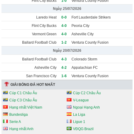
Flint City Bucks
1-0
Ventura County Fusion
Ngày 25/07/2026
Laredo Heat
0-0
Fort Lauderdale Strikers
Flint City Bucks
4-0
Peoria City
Vermont Green
4-0
Asheville City
Ballard Football Club
1-2
Ventura County Fusion
Ngày 20/07/2026
Ballard Football Club
4-3
Colorado Storm
Asheville City
4-2
Appalachian FC
San Francisco City
1-6
Ventura County Fusion
GIẢI BÓNG ĐÁ HOT NHẤT
Cúp C1 Châu Âu
Cúp C2 Châu Âu
Cúp C3 Châu Âu
V-League
Hạng nhất Việt Nam
Ngoại Hạng Anh
Bundesliga
La Liga
Serie A
Ligue 1
Hạng nhất Anh
VĐQG Brazil