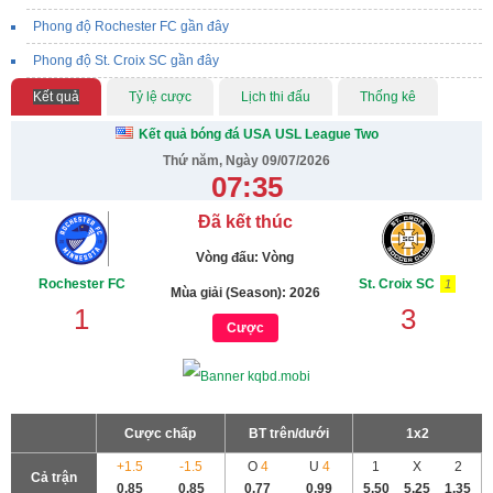
Phong độ Rochester FC gần đây
Phong độ St. Croix SC gần đây
Kết quả
Tỷ lệ cược
Lịch thi đấu
Thống kê
Kết quả bóng đá USA USL League Two
Thứ năm, Ngày 09/07/2026
07:35
Đã kết thúc
Vòng đấu: Vòng
Rochester FC
St. Croix SC
1
Mùa giải (Season): 2026
1
3
Cược
Cược chấp
BT trên/dưới
1x2
+
1.5
-
1.5
O
4
U
4
1
X
2
Cả trận
0.85
0.85
0.77
0.99
5.50
5.25
1.35