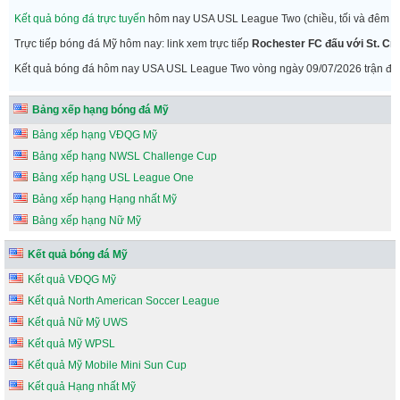
Kết quả bóng đá trực tuyến
hôm nay USA USL League Two (chiều, tối và đêm na
Trực tiếp bóng đá Mỹ hôm nay: link xem trực tiếp
Rochester FC đấu với St. Cr
Kết quả bóng đá hôm nay USA USL League Two vòng ngày 09/07/2026 trận đấu gi
Bảng xếp hạng bóng đá Mỹ
Bảng xếp hạng VĐQG Mỹ
Bảng xếp hạng NWSL Challenge Cup
Bảng xếp hạng USL League One
Bảng xếp hạng Hạng nhất Mỹ
Bảng xếp hạng Nữ Mỹ
Kết quả bóng đá Mỹ
Kết quả VĐQG Mỹ
Kết quả North American Soccer League
Kết quả Nữ Mỹ UWS
Kết quả Mỹ WPSL
Kết quả Mỹ Mobile Mini Sun Cup
Kết quả Hạng nhất Mỹ