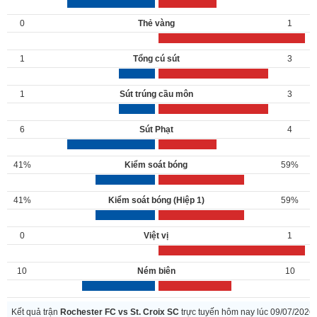
0
Thẻ vàng
1
1
Tổng cú sút
3
1
Sút trúng cầu môn
3
6
Sút Phạt
4
41%
Kiểm soát bóng
59%
41%
Kiểm soát bóng (Hiệp 1)
59%
0
Việt vị
1
10
Ném biên
10
Kết quả trận
Rochester FC vs St. Croix SC
trực tuyến hôm nay lúc 09/07/202