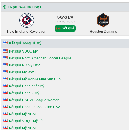
TRẬN ĐẤU NỔI BẬT
VĐQG Mỹ
09/08 03:30
Kết quả
New England Revolution
Houston Dynamo
Kết quả bóng đá Mỹ
Kết quả VĐQG Mỹ
Kết quả North American Soccer League
Kết quả Nữ Mỹ UWS
Kết quả Mỹ WPSL
Kết quả Mỹ Mobile Mini Sun Cup
Kết quả Hạng nhất Mỹ
Kết quả Hạng 2 Mỹ
Kết quả USL W-League Women
Kết quả Copa del Sol of the USA
Kết quả Mỹ NPSL
Kết quả VĐQG Mỹ nữ
Kết quả Mỹ NPSL