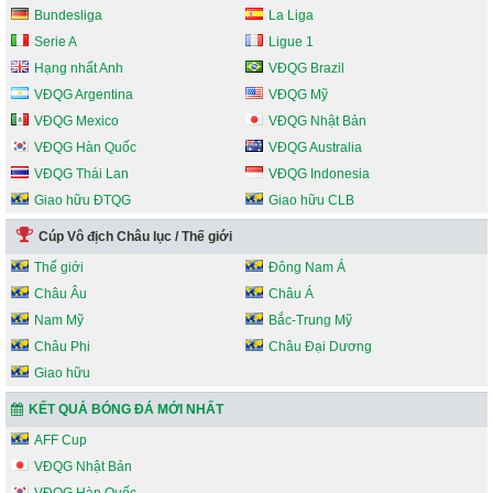
Bundesliga
La Liga
Serie A
Ligue 1
Hạng nhất Anh
VĐQG Brazil
VĐQG Argentina
VĐQG Mỹ
VĐQG Mexico
VĐQG Nhật Bản
VĐQG Hàn Quốc
VĐQG Australia
VĐQG Thái Lan
VĐQG Indonesia
Giao hữu ĐTQG
Giao hữu CLB
Cúp Vô địch Châu lục / Thế giới
Thế giới
Đông Nam Á
Châu Âu
Châu Á
Nam Mỹ
Bắc-Trung Mỹ
Châu Phi
Châu Đại Dương
Giao hữu
KẾT QUẢ BÓNG ĐÁ MỚI NHẤT
AFF Cup
VĐQG Nhật Bản