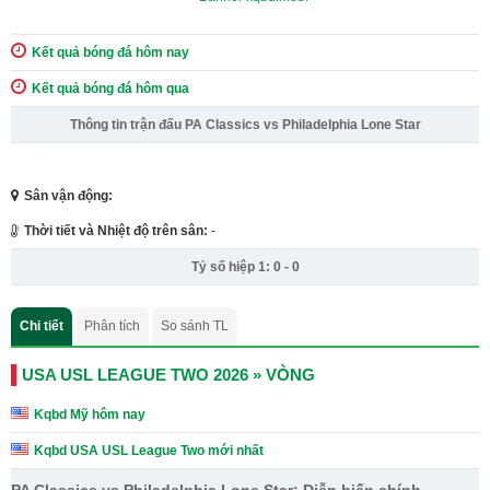
Kết quả bóng đá hôm nay
Kết quả bóng đá hôm qua
Thông tin trận đấu PA Classics vs Philadelphia Lone Star
Sân vận động:
Thời tiết và Nhiệt độ trên sân:
-
Tỷ số hiệp 1:
0
-
0
Chi tiết
Phân tích
So sánh TL
USA USL LEAGUE TWO 2026 » VÒNG
Kqbd Mỹ hôm nay
Kqbd USA USL League Two mới nhất