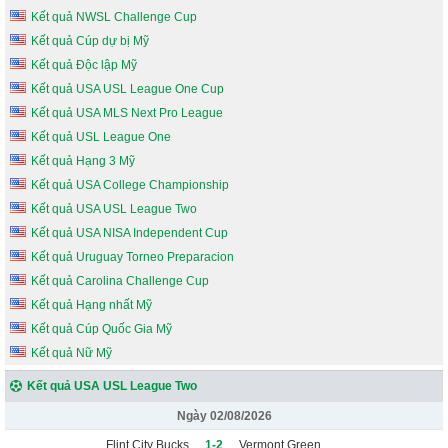
Kết quả NWSL Challenge Cup
Kết quả Cúp dự bị Mỹ
Kết quả Độc lập Mỹ
Kết quả USA USL League One Cup
Kết quả USA MLS Next Pro League
Kết quả USL League One
Kết quả Hạng 3 Mỹ
Kết quả USA College Championship
Kết quả USA USL League Two
Kết quả USA NISA Independent Cup
Kết quả Uruguay Torneo Preparacion
Kết quả Carolina Challenge Cup
Kết quả Hạng nhất Mỹ
Kết quả Cúp Quốc Gia Mỹ
Kết quả Nữ Mỹ
Kết quả USA USL League Two
Ngày 02/08/2026
Flint City Bucks
1-2
Vermont Green