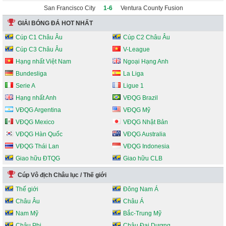
San Francisco City
1-6
Ventura County Fusion
GIẢI BÓNG ĐÁ HOT NHẤT
Cúp C1 Châu Âu
Cúp C2 Châu Âu
Cúp C3 Châu Âu
V-League
Hạng nhất Việt Nam
Ngoại Hạng Anh
Bundesliga
La Liga
Serie A
Ligue 1
Hạng nhất Anh
VĐQG Brazil
VĐQG Argentina
VĐQG Mỹ
VĐQG Mexico
VĐQG Nhật Bản
VĐQG Hàn Quốc
VĐQG Australia
VĐQG Thái Lan
VĐQG Indonesia
Giao hữu ĐTQG
Giao hữu CLB
Cúp Vô địch Châu lục / Thế giới
Thế giới
Đông Nam Á
Châu Âu
Châu Á
Nam Mỹ
Bắc-Trung Mỹ
Châu Phi
Châu Đại Dương