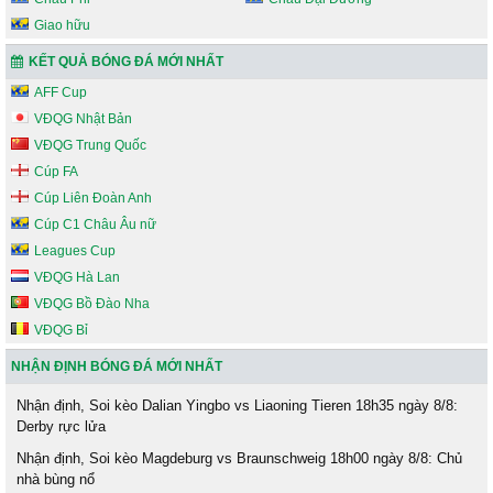
Giao hữu
KẾT QUẢ BÓNG ĐÁ MỚI NHẤT
AFF Cup
VĐQG Nhật Bản
VĐQG Trung Quốc
Cúp FA
Cúp Liên Đoàn Anh
Cúp C1 Châu Âu nữ
Leagues Cup
VĐQG Hà Lan
VĐQG Bồ Đào Nha
VĐQG Bỉ
NHẬN ĐỊNH BÓNG ĐÁ MỚI NHẤT
Nhận định, Soi kèo Dalian Yingbo vs Liaoning Tieren 18h35 ngày 8/8:
Derby rực lửa
Nhận định, Soi kèo Magdeburg vs Braunschweig 18h00 ngày 8/8: Chủ
nhà bùng nổ