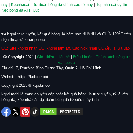
nay
|
Keonhacai
|
Dự đoán bóng đá chính xác tối nay
|
Top nhà cái uy tín
|
Kèo bóng đá AFF Cup
Kqbd trực tuyến, kết quả bóng đá hôm nay NHANH và CHÍNH XÁC trên
điện thoại và smartphone.
QC: Site không nhận QC, không làm aff. Các nick nhận QC đều là lừa đảo
Copyright 2021 |
Giới thiệu
|
Liên hệ
|
Điều khoản
|
Chính sách riêng tư
và cookie
Địa chỉ: 7, Phường Bình Trưng Tây, Quận 2, Hồ Chí Minh
Website: https://kqbd.mobi
Copyright 2023 © kqbd.mobi
kqbd.mobi là trang chuyên cập nhật kết quả bóng đá trực tuyến, tỷ lệ kèo
bóng đá, kèo nhà cái, dự đoán bóng đá từ siêu máy tính.