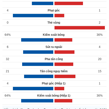
4
Phạt góc
1
0
Thẻ vàng
2
64%
Kiểm soát bóng
36%
6
Sút ra ngoài
4
32
Pha tấn công
20
21
Tấn công nguy hiểm
15
4
Phạt góc (Hiệp 1)
1
64%
Kiểm soát bóng (Hiệp 1)
36%