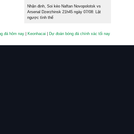
Nhận định, Soi kèo Naftan Novopolotsk vs
Arsenal Dzerzhinsk 21h45 ngày 07/08: Lật
ngược tình thế
ng đá hôm nay
|
Keonhacai
|
Dự đoán bóng đá chính xác tối nay