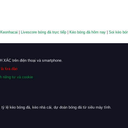
 Keonhacai
|
Livescore bóng đá trực tiếp
|
Kèo bóng đá hôm nay
|
Soi kèo bó
 XÁC trên điện thoại và smartphone.
là lừa đảo
h riêng tư và cookie
 tỷ lệ kèo bóng đá, kèo nhà cái, dự đoán bóng đá từ siêu máy tính.