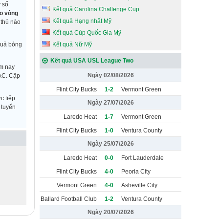
 số
Kết quả Carolina Challenge Cup
o vòng
Kết quả Hạng nhất Mỹ
 thủ nào
Kết quả Cúp Quốc Gia Mỹ
quả bóng
Kết quả Nữ Mỹ
Kết quả USA USL League Two
om nay
Ngày 02/08/2026
AC. Cập
Flint City Bucks
1-2
Vermont Green
c tiếp
Ngày 27/07/2026
 tuyến
Laredo Heat
1-7
Vermont Green
Flint City Bucks
1-0
Ventura County
Fusion
Ngày 25/07/2026
Laredo Heat
0-0
Fort Lauderdale
Strikers
Flint City Bucks
4-0
Peoria City
Vermont Green
4-0
Asheville City
Ballard Football Club
1-2
Ventura County
Fusion
Ngày 20/07/2026