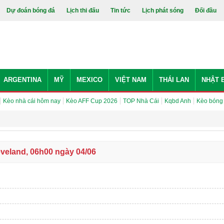
Dự đoán bóng đá
Lịch thi đấu
Tin tức
Lịch phát sóng
Đối đầu
ARGENTINA
MỸ
MEXICO
VIỆT NAM
THÁI LAN
NHẬT 
Kèo nhà cái hôm nay
Kèo AFF Cup 2026
TOP Nhà Cái
Kqbd Anh
Kèo bóng
veland, 06h00 ngày 04/06