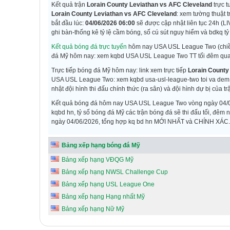
Kết quả trận
Lorain County Leviathan vs AFC Cleveland
trực 
Lorain County Leviathan vs AFC Cleveland
: xem tường thuật 
bắt đầu lúc:
04/06/2026 06:00
sẽ được cập nhật liên tục 24h (LIV
ghi bàn-thống kê tỷ lệ cầm bóng, số cú sút nguy hiểm và bdkq tỷ số
Kết quả bóng đá trực tuyến
hôm nay USA USL League Two (chiều,
đá Mỹ hôm nay: xem kqbd USA USL League Two TT tối đêm qua 
Trực tiếp bóng đá Mỹ hôm nay: link xem trực tiếp
Lorain County
USA USL League Two: xem kqbd usa-usl-league-two toi va dem
nhật đội hình thi đấu chính thức (ra sân) và đội hình dự bị của t
Kết quả bóng đá hôm nay USA USL League Two vòng ngày 04/06/
kqbd hn, tỷ số bóng đá Mỹ các trận bóng đá sẽ thi đấu tối, đê
ngày 04/06/2026, tổng hợp kq bd hn MỚI NHẤT và CHÍNH XÁC.
Bảng xếp hạng bóng đá Mỹ
Bảng xếp hạng VĐQG Mỹ
Bảng xếp hạng NWSL Challenge Cup
Bảng xếp hạng USL League One
Bảng xếp hạng Hạng nhất Mỹ
Bảng xếp hạng Nữ Mỹ