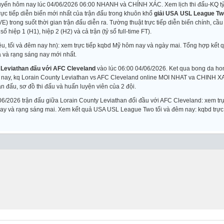
tuyến hôm nay lúc 04/06/2026 06:00 NHANH và CHÍNH XÁC. Xem lịch thi đấu-KQ tỷ
trực tiếp diễn biến mới nhất của trận đấu trong khuôn khổ
giải USA USL League Tw
E) trong suốt thời gian trận đấu diễn ra. Tường thuật trực tiếp diễn biến chính, cầu
 hiệp 1 (H1), hiệp 2 (H2) và cả trận (tỷ số full-time FT).
 tối và đêm nay hn): xem trực tiếp kqbd Mỹ hôm nay và ngày mai. Tổng hợp kết 
và rạng sáng nay mới nhất.
 Leviathan đấu với AFC Cleveland
vào lúc 06:00 04/06/2026. Ket qua bong da h
 nay, kq Lorain County Leviathan vs AFC Cleveland online MOI NHAT va CHINH X
rận đấu, sơ đồ thi đấu và huấn luyện viên của 2 đội.
2026 trận đấu giữa Lorain County Leviathan đối đầu với AFC Cleveland: xem trự
m nay và rạng sáng mai. Xem kết quả USA USL League Two tối và đêm nay: kqbd trực