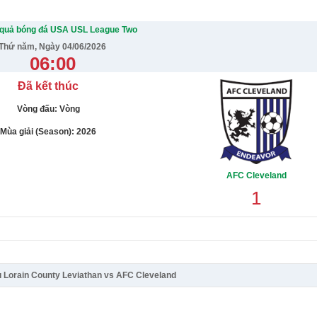
 quả bóng đá USA USL League Two
Thứ năm, Ngày 04/06/2026
06:00
Đã kết thúc
Vòng đấu: Vòng
Mùa giải (Season): 2026
AFC Cleveland
1
ấu Lorain County Leviathan vs AFC Cleveland