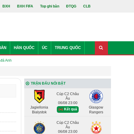
BXH
BXH FIFA
Top ghi bàn
ĐTQG
CLB
BẢN
HÀN QUỐC
ÚC
TRUNG QUỐC
 đá Anh
TRẬN ĐẤU NỔI BẬT
Cúp C2 Châu
Âu
06/08 23:00
Jagiellonia
Glasgow
Kết quả
Bialystok
Rangers
Cúp C2 Châu
Âu
06/08 23:00