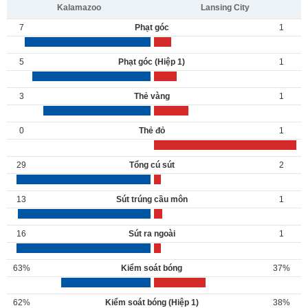
Kalamazoo
Lansing City
7
Phạt góc
1
5
Phạt góc (Hiệp 1)
1
3
Thẻ vàng
1
0
Thẻ đỏ
1
29
Tổng cú sút
2
13
Sút trúng cầu môn
1
16
Sút ra ngoài
1
63%
Kiểm soát bóng
37%
62%
Kiểm soát bóng (Hiệp 1)
38%