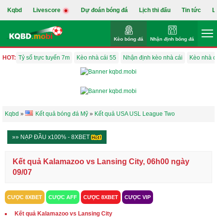
Kqbd
Livescore
Dự đoán bóng đá
Lịch thi đấu
Tin tức
L
Kèo bóng đá
Nhận định bóng đá
HOT:
Tỷ số trực tuyến 7m
Kèo nhà cái 55
Nhận định kèo nhà cái
Kèo nhà c
Kqbd
»
Kết quả bóng đá Mỹ
»
Kết quả USA USL League Two
»» NẠP ĐẦU x100% - 8XBET
Kết quả Kalamazoo vs Lansing City, 06h00 ngày
09/07
CƯỢC 8XBET
CƯỢC AFF
CƯỢC 8XBET
CƯỢC VIP
Kết quả Kalamazoo vs Lansing City