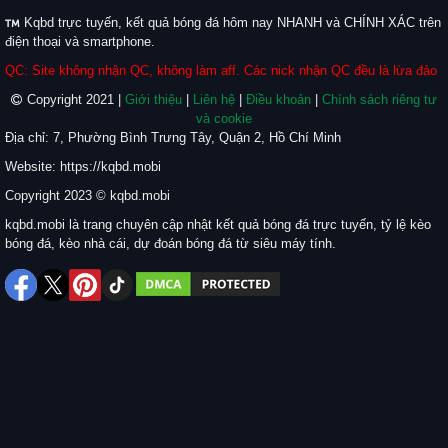
Kqbd trực tuyến, kết quả bóng đá hôm nay NHANH và CHÍNH XÁC trên
điện thoại và smartphone.
QC: Site không nhận QC, không làm aff. Các nick nhận QC đều là lừa đảo
Copyright 2021 |
Giới thiệu
|
Liên hệ
|
Điều khoản
|
Chính sách riêng tư
và cookie
Địa chỉ: 7, Phường Bình Trưng Tây, Quận 2, Hồ Chí Minh
Website: https://kqbd.mobi
Copyright 2023 © kqbd.mobi
kqbd.mobi là trang chuyên cập nhật kết quả bóng đá trực tuyến, tỷ lệ kèo
bóng đá, kèo nhà cái, dự đoán bóng đá từ siêu máy tính.