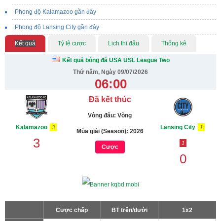
Phong độ Kalamazoo gần đây
Phong độ Lansing City gần đây
Kết quả
Tỷ lệ cược
Lịch thi đấu
Thống kê
Kết quả bóng đá USA USL League Two
Thứ năm, Ngày 09/07/2026
06:00
Đã kết thúc
Vòng đấu: Vòng
Kalamazoo
Lansing City
3
1
Mùa giải (Season): 2026
3
1
Cược
0
Cược chấp
BT trên/dưới
1x2