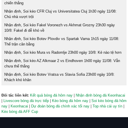
chiến thắng
Nhận định, Soi kèo CFR Cluj vs Universitatea Cluj 1h30 ngày 11/08:
Chủ nhà vượt trội
Nhận định, Soi kèo Fakel Voronezh vs Akhmat Grozny 23h30 ngày
10/8: Fakel đi dễ khó về
Nhận định, Soi kèo Botev Plovdiv vs Spartak Varna 1h15 ngày 11/08:
Thế trận cân bằng
Nhận định, Soi kèo Mura vs Radomlje 23h00 ngày 10/8: Kẻ nào tệ hơn
Nhận định, Soi kèo AZ Alkmaar 2 vs Eindhoven 1h00 ngày 11/08: Vẫn
chưa thể thắng
Nhận định, Soi kèo Botev Vratsa vs Slavia Sofia 23h00 ngày 10/8:
Khách khó khăn
Đối tác liên kết:
Kết quả bóng đá hôm nay
|
Nhận định bóng đá Keonhacai
|
Livescore bóng đá trực tiếp
|
Kèo bóng đá hôm nay
|
Soi kèo bóng đá hôm
nay
|
Keonhacai
|
Dự đoán bóng đá chính xác tối nay
|
Top nhà cái uy tín
|
Kèo bóng đá AFF Cup