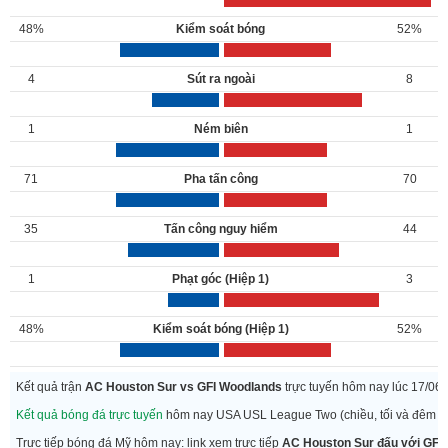
48%
Kiểm soát bóng
52%
4
Sút ra ngoài
8
1
Ném biên
1
71
Pha tấn công
70
35
Tấn công nguy hiểm
44
1
Phạt góc (Hiệp 1)
3
48%
Kiểm soát bóng (Hiệp 1)
52%
Kết quả trận
AC Houston Sur vs GFI Woodlands
trực tuyến hôm nay lúc 17/06
Kết quả bóng đá trực tuyến
hôm nay USA USL League Two (chiều, tối và đêm na
Trực tiếp bóng đá Mỹ hôm nay: link xem trực tiếp
AC Houston Sur đấu với GFI