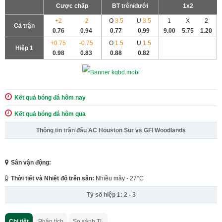
Cược chấp
BT trên/dưới
1x2
+
2
-
2
O
3.5
U
3.5
1
X
2
Cả trận
0.76
0.94
0.77
0.99
9.00
5.75
1.20
+
0.75
-
0.75
O
1.5
U
1.5
Hiệp 1
0.98
0.83
0.88
0.82
Kết quả bóng đá hôm nay
Kết quả bóng đá hôm qua
Thông tin trận đấu AC Houston Sur vs GFI Woodlands
Sân vận động:
Thời tiết và Nhiệt độ trên sân:
Nhiều mây - 27°C
Tỷ số hiệp 1:
2
-
3
Chi tiết
Phân tích
So sánh TL