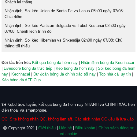
Khách lại thắng
Nhận định, Soi kèo Union de Santa Fe vs Lanus 05h00 ngày 07/08:
Chia điểm
Nhận định, Soi kèo Partizan Belgrade vs Tobol Kostanai 02h00 ngày
07/08: Chênh lệch trình độ
Nhận định, Soi kèo Hibernian vs Shkendija 02h00 ngày 07/08: Chủ
thắng tối thiểu
Đối tác liên kết:
Kết quả bóng đá hôm nay
|
Nhận định bóng đá Keonhacai
|
Livescore bóng đá trực tiếp
|
Kèo bóng đá hôm nay
|
Soi kèo bóng đá hôm
nay
|
Keonhacai
|
Dự đoán bóng đá chính xác tối nay
|
Top nhà cái uy tín
|
Kèo bóng đá AFF Cup
Kqbd trực tuyến, kết quả bóng đá hôm nay NHANH và CHÍNH XÁC trên
điện thoại và smartphone.
QC: Site không nhận QC, không làm aff. Các nick nhận QC đều là lừa đảo
Copyright 2021 |
Giới thiệu
|
Liên hệ
|
Điều khoản
|
Chính sách riêng tư
và cookie