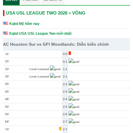
USA USL LEAGUE TWO 2026 » VÒNG
Kqbd Mỹ hôm nay
Kqbd USA USL League Two mới nhất
AC Houston Sur vs GFI Woodlands: Diễn biến chính
11'
0-0
25'
0-1
33'
Louis Learoyd
1-1
35'
Louis Learoyd
2-1
45'
2-2
45'
2-3
48'
2-4
50'
2-5
54'
2-6
69'
2-7
74'
2-7