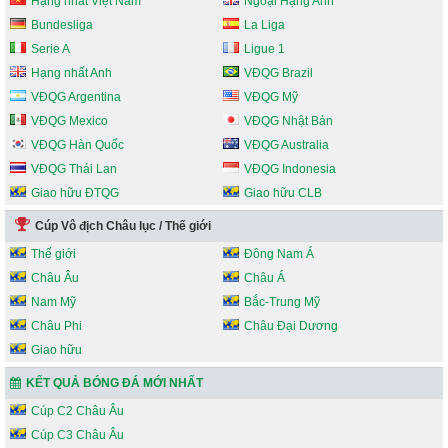
Hạng nhất Việt Nam
Ngoại Hạng Anh
Bundesliga
La Liga
Serie A
Ligue 1
Hạng nhất Anh
VĐQG Brazil
VĐQG Argentina
VĐQG Mỹ
VĐQG Mexico
VĐQG Nhật Bản
VĐQG Hàn Quốc
VĐQG Australia
VĐQG Thái Lan
VĐQG Indonesia
Giao hữu ĐTQG
Giao hữu CLB
Cúp Vô địch Châu lục / Thế giới
Thế giới
Đông Nam Á
Châu Âu
Châu Á
Nam Mỹ
Bắc-Trung Mỹ
Châu Phi
Châu Đại Dương
Giao hữu
KẾT QUẢ BÓNG ĐÁ MỚI NHẤT
Cúp C2 Châu Âu
Cúp C3 Châu Âu