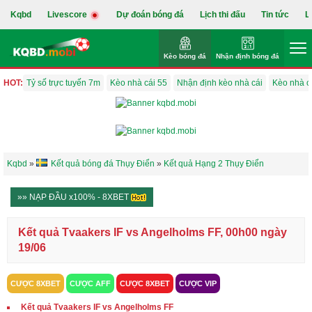
Kqbd
Livescore
Dự đoán bóng đá
Lịch thi đấu
Tin tức
L
Kèo bóng đá
Nhận định bóng đá
HOT:
Tỷ số trực tuyến 7m
Kèo nhà cái 55
Nhận định kèo nhà cái
Kèo nhà c
Kqbd
»
Kết quả bóng đá Thụy Điển
»
Kết quả Hạng 2 Thụy Điển
»» NẠP ĐẦU x100% - 8XBET
Kết quả Tvaakers IF vs Angelholms FF, 00h00 ngày
19/06
CƯỢC 8XBET
CƯỢC AFF
CƯỢC 8XBET
CƯỢC VIP
Kết quả Tvaakers IF vs Angelholms FF