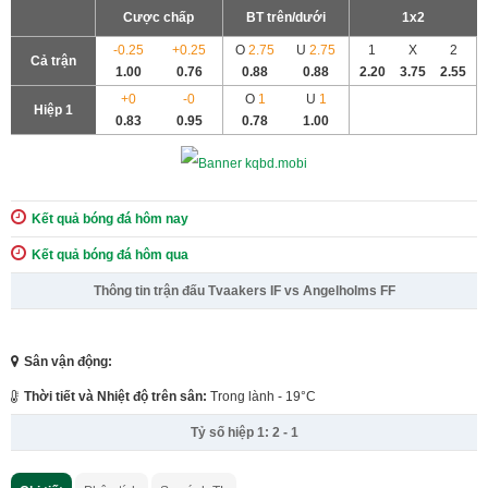
Cược chấp
BT trên/dưới
1x2
-
0.25
+
0.25
O
2.75
U
2.75
1
X
2
Cả trận
1.00
0.76
0.88
0.88
2.20
3.75
2.55
+
0
-
0
O
1
U
1
Hiệp 1
0.83
0.95
0.78
1.00
Kết quả bóng đá hôm nay
Kết quả bóng đá hôm qua
Thông tin trận đấu Tvaakers IF vs Angelholms FF
Sân vận động:
Thời tiết và Nhiệt độ trên sân:
Trong lành - 19°C
Tỷ số hiệp 1:
2
-
1