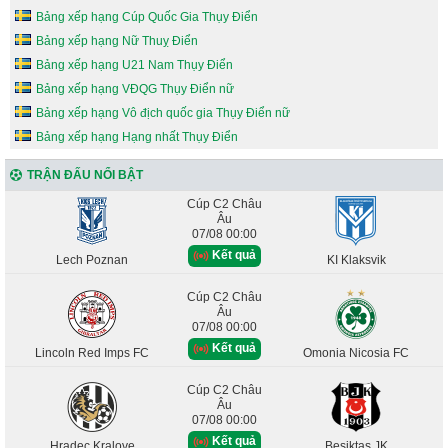
Bảng xếp hạng Cúp Quốc Gia Thụy Điển
Bảng xếp hạng Nữ Thuỵ Điển
Bảng xếp hạng U21 Nam Thụy Điển
Bảng xếp hạng VĐQG Thụy Điển nữ
Bảng xếp hạng Vô địch quốc gia Thụy Điển nữ
Bảng xếp hạng Hạng nhất Thụy Điển
TRẬN ĐẤU NỔI BẬT
Cúp C2 Châu
Âu
07/08 00:00
Kết quả
Lech Poznan
KI Klaksvik
Cúp C2 Châu
Âu
07/08 00:00
Kết quả
Lincoln Red Imps FC
Omonia Nicosia FC
Cúp C2 Châu
Âu
07/08 00:00
Kết quả
Hradec Kralove
Besiktas JK