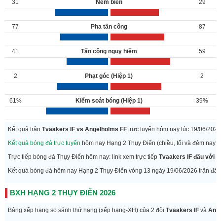
31
Ném biên
29
77
Pha tấn công
87
41
Tấn công nguy hiểm
59
2
Phạt góc (Hiệp 1)
2
61%
Kiểm soát bóng (Hiệp 1)
39%
Kết quả trận
Tvaakers IF vs Angelholms FF
trực tuyến hôm nay lúc 19/06/202
Kết quả bóng đá trực tuyến
hôm nay Hạng 2 Thụy Điển (chiều, tối và đêm nay h
Trực tiếp bóng đá Thụy Điển hôm nay: link xem trực tiếp
Tvaakers IF đấu với 
Kết quả bóng đá hôm nay Hạng 2 Thụy Điển vòng 13 ngày 19/06/2026 trận đấu g
BXH HẠNG 2 THỤY ĐIỂN 2026
Bảng xếp hạng so sánh thứ hạng (xếp hạng-XH) của 2 đội
Tvaakers IF
và
Ang