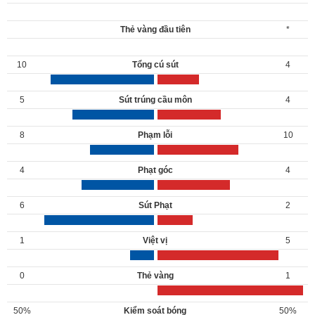
Thẻ vàng đầu tiên
*
10
Tổng cú sút
4
5
Sút trúng cầu môn
4
8
Phạm lỗi
10
4
Phạt góc
4
6
Sút Phạt
2
1
Việt vị
5
0
Thẻ vàng
1
50%
Kiểm soát bóng
50%