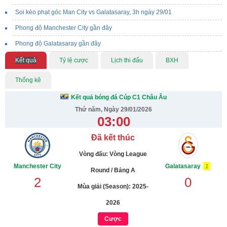
Soi kèo phạt góc Man City vs Galatasaray, 3h ngày 29/01
Phong độ Manchester City gần đây
Phong độ Galatasaray gần đây
Kết quả
Tỷ lệ cược
Lịch thi đấu
BXH
Thống kê
Kết quả bóng đá Cúp C1 Châu Âu
Thứ năm, Ngày 29/01/2026
03:00
Đã kết thúc
Vòng đấu: Vòng League
Manchester City
Galatasaray
1
Round / Bảng A
2
0
Mùa giải (Season): 2025-
2026
Cược