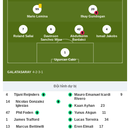
99
20
Mario Lemina
Ilkay Gundogan
7
6
42
4
Roland Sallai
Davinson
Abdulkerim
Ismail Jakobs
Sanchez Mina
Bardakci
1
Ugurcan Cakir
GALATASARAY
4-2-3-1
Đội hình dự bị
4
Tijani Reijnders
Mauro Emanuel Icardi
9
Rivero
14
Nicolas Gonzalez
Iglesias
Kaan Ayhan
23
47
Phil Foden
Yunus Akgun
11
1
James Trafford
Lucas Torreira
34
13
Marcus Bettinelli
Eren Elmali
17