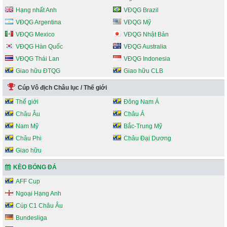
Hạng nhất Anh
VĐQG Brazil
VĐQG Argentina
VĐQG Mỹ
VĐQG Mexico
VĐQG Nhật Bản
VĐQG Hàn Quốc
VĐQG Australia
VĐQG Thái Lan
VĐQG Indonesia
Giao hữu ĐTQG
Giao hữu CLB
Cúp Vô địch Châu lục / Thế giới
Thế giới
Đông Nam Á
Châu Âu
Châu Á
Nam Mỹ
Bắc-Trung Mỹ
Châu Phi
Châu Đại Dương
Giao hữu
KÈO BÓNG ĐÁ
AFF Cup
Ngoại Hạng Anh
Cúp C1 Châu Âu
Bundesliga