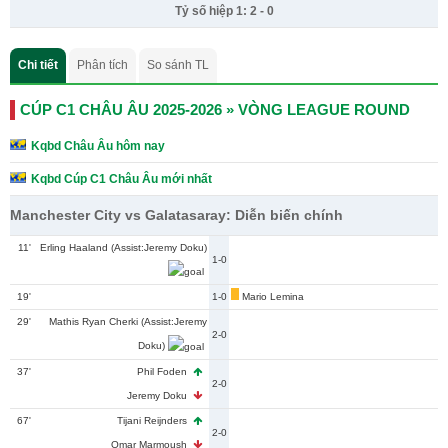
Tỷ số hiệp 1:
2
-
0
Chi tiết
Phân tích
So sánh TL
CÚP C1 CHÂU ÂU 2025-2026 » VÒNG LEAGUE ROUND
Kqbd Châu Âu hôm nay
Kqbd Cúp C1 Châu Âu mới nhất
Manchester City vs Galatasaray: Diễn biến chính
11'
Erling Haaland (Assist:Jeremy Doku)
1-0
19'
1-0
Mario Lemina
29'
Mathis Ryan Cherki (Assist:Jeremy
2-0
Doku)
37'
Phil Foden
2-0
Jeremy Doku
67'
Tijani Reijnders
2-0
Omar Marmoush