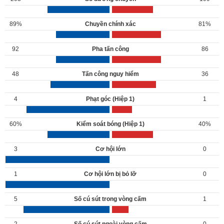
89%
Chuyền chính xác
81%
92
Pha tấn công
86
48
Tấn công nguy hiểm
36
4
Phạt góc (Hiệp 1)
1
60%
Kiểm soát bóng (Hiệp 1)
40%
3
Cơ hội lớn
0
1
Cơ hội lớn bị bỏ lỡ
0
5
Số cú sút trong vòng cấm
1
2
Số cú sút ngoài vòng cấm
0