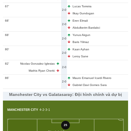
67'
Lucas Torreira
2-0
Ilkay Gundogan
68'
Eren Elmali
2-0
Abdulkerim Bardakci
68'
Yunus Akgun
2-0
Baris Yilmaz
80'
Kaan Ayhan
2-0
Leroy Sane
82'
Nicolas Gonzalez Iglesias
2-0
Mathis Ryan Cherki
86'
Mauro Emanuel Icardi Rivero
2-0
Gabriel Davi Gomes Sara
Manchester City vs Galatasaray: Đội hình chính và dự bị
MANCHESTER CITY
4-2-3-1
25