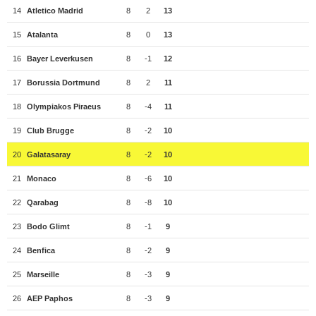
14
Atletico Madrid
8
2
13
15
Atalanta
8
0
13
16
Bayer Leverkusen
8
-1
12
17
Borussia Dortmund
8
2
11
18
Olympiakos Piraeus
8
-4
11
19
Club Brugge
8
-2
10
20
Galatasaray
8
-2
10
21
Monaco
8
-6
10
22
Qarabag
8
-8
10
23
Bodo Glimt
8
-1
9
24
Benfica
8
-2
9
25
Marseille
8
-3
9
26
AEP Paphos
8
-3
9