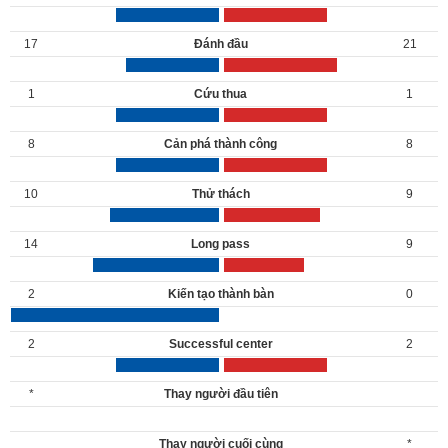
17
Đánh đầu
21
1
Cứu thua
1
8
Cản phá thành công
8
10
Thử thách
9
14
Long pass
9
2
Kiến tạo thành bàn
0
2
Successful center
2
*
Thay người đầu tiên
Thay người cuối cùng
*