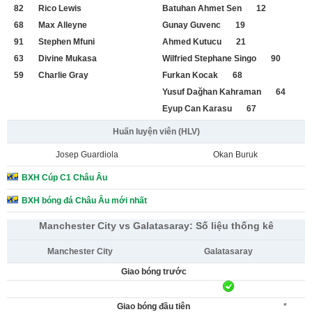
82
Rico Lewis
Batuhan Ahmet Sen
12
68
Max Alleyne
Gunay Guvenc
19
91
Stephen Mfuni
Ahmed Kutucu
21
63
Divine Mukasa
Wilfried Stephane Singo
90
59
Charlie Gray
Furkan Kocak
68
Yusuf Dağhan Kahraman
64
Eyup Can Karasu
67
Huấn luyện viên (HLV)
Josep Guardiola
Okan Buruk
BXH Cúp C1 Châu Âu
BXH bóng đá Châu Âu mới nhất
Manchester City vs Galatasaray: Số liệu thống kê
Manchester City
Galatasaray
Giao bóng trước
Giao bóng đầu tiên
*