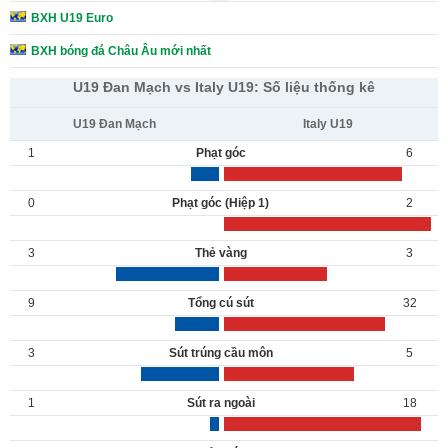
BXH U19 Euro
BXH bóng đá Châu Âu mới nhất
U19 Đan Mạch vs Italy U19: Số liệu thống kê
U19 Đan Mạch
Italy U19
1
Phạt góc
6
0
Phạt góc (Hiệp 1)
2
3
Thẻ vàng
3
9
Tổng cú sút
32
3
Sút trúng cầu môn
5
1
Sút ra ngoài
18