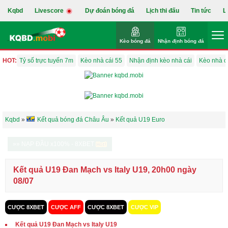
Kqbd
Livescore
Dự đoán bóng đá
Lịch thi đấu
Tin tức
L
Kèo bóng đá
Nhận định bóng đá
HOT:
Tỷ số trực tuyến 7m
Kèo nhà cái 55
Nhận định kèo nhà cái
Kèo nhà c
Kqbd
»
Kết quả bóng đá Châu Âu
»
Kết quả U19 Euro
»» NẠP ĐẦU x100% - 8XBET
Kết quả U19 Đan Mạch vs Italy U19, 20h00 ngày
08/07
CƯỢC 8XBET
CƯỢC AFF
CƯỢC 8XBET
CƯỢC VIP
Kết quả U19 Đan Mạch vs Italy U19