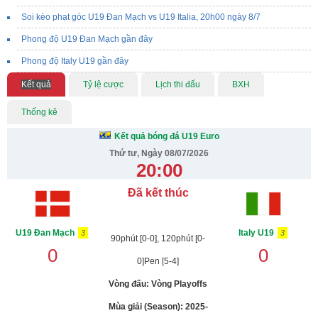
Soi kèo phạt góc U19 Đan Mạch vs U19 Italia, 20h00 ngày 8/7
Phong độ U19 Đan Mạch gần đây
Phong độ Italy U19 gần đây
Kết quả
Tỷ lệ cược
Lịch thi đấu
BXH
Thống kê
Kết quả bóng đá U19 Euro
Thứ tư, Ngày 08/07/2026
20:00
Đã kết thúc
U19 Đan Mạch
Italy U19
3
3
90phút [0-0], 120phút [0-
0
0
0]Pen [5-4]
Vòng đấu: Vòng Playoffs
Mùa giải (Season): 2025-