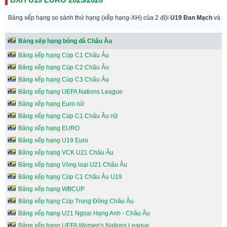
Bảng xếp hạng so sánh thứ hạng (xếp hạng-XH) của 2 đội
U19 Đan Mạch
và
I
Bảng xếp hạng bóng đá Châu Âu
Bảng xếp hạng Cúp C1 Châu Âu
Bảng xếp hạng Cúp C2 Châu Âu
Bảng xếp hạng Cúp C3 Châu Âu
Bảng xếp hạng UEFA Nations League
Bảng xếp hạng Euro nữ
Bảng xếp hạng Cúp C1 Châu Âu nữ
Bảng xếp hạng EURO
Bảng xếp hạng U19 Euro
Bảng xếp hạng VCK U21 Châu Âu
Bảng xếp hạng Vòng loại U21 Châu Âu
Bảng xếp hạng Cúp C1 Châu Âu U19
Bảng xếp hạng WBCUP
Bảng xếp hạng Cúp Trung Đông Châu Âu
Bảng xếp hạng U21 Ngoại Hạng Anh - Châu Âu
Bảng xếp hạng UEFA Women's Nations League