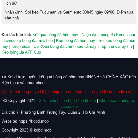
lịch sử
Nhận định, Soi kèo Tucuman vs Sarmiento 00h45 ngày 09/08: Điểm tựa
sân nhà
Đối tác liên kết:
Kết quả bóng đá hôm nay
|
Nhận định bóng đá Keonhacai
|
Livescore bóng đá trực tiếp
|
Kèo bóng đá hôm nay
|
Soi kèo bóng đá hôm
nay
|
Keonhacai
|
Dự đoán bóng đá chính xác tối nay
|
Top nhà cái uy tín
|
Kèo bóng đá AFF Cup
Kqbd trực tuyến, kết quả bóng đá hôm nay NHANH và CHÍNH XÁC trên
điện thoại và smartphone.
QC: Site không nhận QC, không làm aff. Các nick nhận QC đều là lừa đảo
Copyright 2021 |
Giới thiệu
|
Liên hệ
|
Điều khoản
|
Chính sách riêng tư
và cookie
Địa chỉ: 7, Phường Bình Trưng Tây, Quận 2, Hồ Chí Minh
Website: https://kqbd.mobi
Copyright 2023 © kqbd.mobi