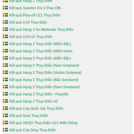
Kết quả Hạng 2 Thụy Điển
Kết quả Sweden Div 3 Play-Offs
Kết quả Play-off U21 Thụy Điển
Kết quả U19 Thụy Điển
Kết quả Hạng 3 Áo Mellersta Thuỵ Điển
Kết quả U19 nữ Thụy Điển
Kết quả Hạng 2 Thụy Điển (Miền Bắc)
Kết quả Hạng 2 Thụy Điển (Miền Nam)
Kết quả Hạng 3 Thụy Điển (Miền Bắc)
Kết quả Hạng 3 Thụy Điển (Nam Gotaland)
Kết quả Hạng 3 Thụy Điển (Vastra Gotaland)
Kết quả Hạng 3 Thụy Điển (Bắc Svealand)
Kết quả Hạng 3 Thụy Điển (Nam Svealand)
Kết quả Hạng 3 Thụy Điển - Playoffs
Kết quả Hạng 2 Thụy Điển nữ
Kết quả Cúp Quốc Gia Thụy Điển
Kết quả Nam Thuỵ Điển
Kết quả VĐQG Thụy Điển U21 Miền Đông
Kết quả Cúp Ding Thuỵ Điển