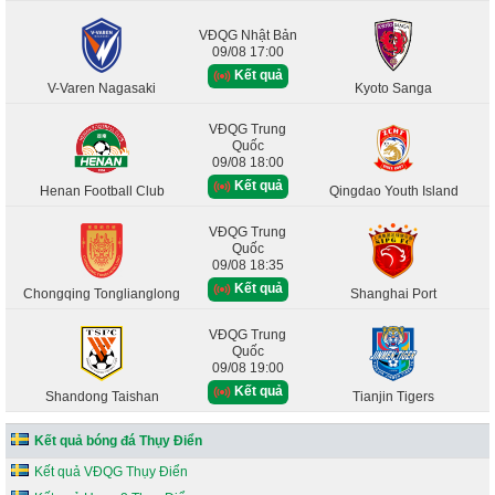
VĐQG Nhật Bản
09/08 17:00
Kết quả
V-Varen Nagasaki
Kyoto Sanga
VĐQG Trung
Quốc
09/08 18:00
Kết quả
Henan Football Club
Qingdao Youth Island
VĐQG Trung
Quốc
09/08 18:35
Kết quả
Chongqing Tonglianglong
Shanghai Port
VĐQG Trung
Quốc
09/08 19:00
Kết quả
Shandong Taishan
Tianjin Tigers
Kết quả bóng đá Thụy Điển
Kết quả VĐQG Thụy Điển