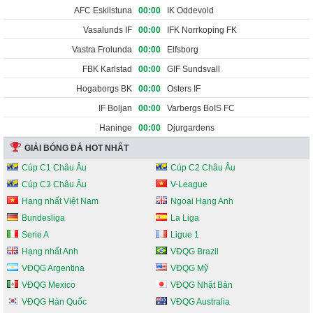
AFC Eskilstuna
00:00
IK Oddevold
Vasalunds IF
00:00
IFK Norrkoping FK
Vastra Frolunda
00:00
Elfsborg
FBK Karlstad
00:00
GIF Sundsvall
Hogaborgs BK
00:00
Osters IF
IF Boljan
00:00
Varbergs BoIS FC
Haninge
00:00
Djurgardens
GIẢI BÓNG ĐÁ HOT NHẤT
Cúp C1 Châu Âu
Cúp C2 Châu Âu
Cúp C3 Châu Âu
V-League
Hạng nhất Việt Nam
Ngoại Hạng Anh
Bundesliga
La Liga
Serie A
Ligue 1
Hạng nhất Anh
VĐQG Brazil
VĐQG Argentina
VĐQG Mỹ
VĐQG Mexico
VĐQG Nhật Bản
VĐQG Hàn Quốc
VĐQG Australia