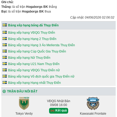
Ghi chú:
Thắng:
là số trận
Hogaborgs BK
thắng
Bại:
là số trận
Hogaborgs BK
thua
Cập nhật:
04/06/2026 02:06:02
Bảng xếp hạng bóng đá Thụy Điển
Bảng xếp hạng VĐQG Thụy Điển
Bảng xếp hạng Hạng 2 Thụy Điển
Bảng xếp hạng Hạng 3 Áo Mellersta Thuỵ Điển
Bảng xếp hạng Cúp Quốc Gia Thụy Điển
Bảng xếp hạng Nữ Thuỵ Điển
Bảng xếp hạng U21 Nam Thụy Điển
Bảng xếp hạng VĐQG Thụy Điển nữ
Bảng xếp hạng Vô địch quốc gia Thụy Điển nữ
Bảng xếp hạng Hạng nhất Thụy Điển
TRẬN ĐẤU NỔI BẬT
VĐQG Nhật Bản
09/08 16:00
Kết quả
Tokyo Verdy
Kawasaki Frontale