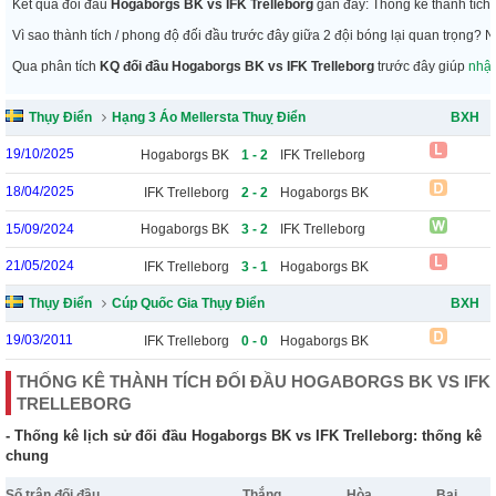
Kết quả đối đầu
Hogaborgs BK vs IFK Trelleborg
gần đây: Thống kê thành tích
Vì sao thành tích / phong độ đối đầu trước đây giữa 2 đội bóng lại quan trọng?
Qua phân tích
KQ đối đầu Hogaborgs BK vs IFK Trelleborg
trước đây giúp
nhận
Thụy Điển
Hạng 3 Áo Mellersta Thuỵ Điển
BXH
19/10/2025
Hogaborgs BK
1 - 2
IFK Trelleborg
18/04/2025
IFK Trelleborg
2 - 2
Hogaborgs BK
15/09/2024
Hogaborgs BK
3 - 2
IFK Trelleborg
21/05/2024
IFK Trelleborg
3 - 1
Hogaborgs BK
Thụy Điển
Cúp Quốc Gia Thụy Điển
BXH
19/03/2011
IFK Trelleborg
0 - 0
Hogaborgs BK
THỐNG KÊ THÀNH TÍCH ĐỐI ĐẦU HOGABORGS BK VS IFK
TRELLEBORG
- Thống kê lịch sử đối đầu Hogaborgs BK vs IFK Trelleborg: thống kê
chung
Số trận đối đầu
Thắng
Hòa
Bại