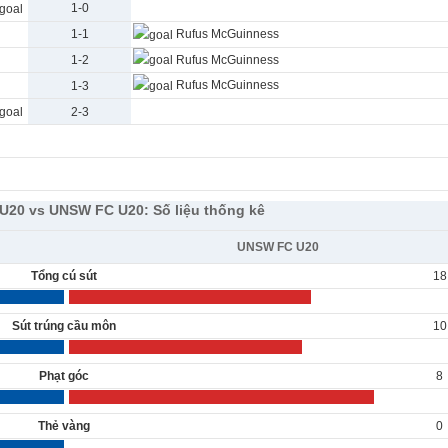
1-0
Rufus McGuinness
1-1
Rufus McGuinness
1-2
Rufus McGuinness
1-3
2-3
U20 vs UNSW FC U20: Số liệu thống kê
UNSW FC U20
Tổng cú sút
18
Sút trúng cầu môn
10
Phạt góc
8
Thẻ vàng
0