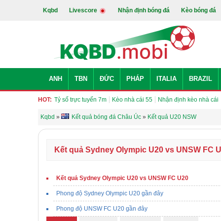
Kqbd
Livescore
Nhận định bóng đá
Kèo bóng đá
ANH
TBN
ĐỨC
PHÁP
ITALIA
BRAZIL
HOT:
Tỷ số trực tuyến 7m
Kèo nhà cái 55
Nhận định kèo nhà cái
Kqbd
»
Kết quả bóng đá Châu Úc
»
Kết quả U20 NSW
Kết quả Sydney Olympic U20 vs UNSW FC U2
Kết quả Sydney Olympic U20 vs UNSW FC U20
Phong độ Sydney Olympic U20 gần đây
Phong độ UNSW FC U20 gần đây