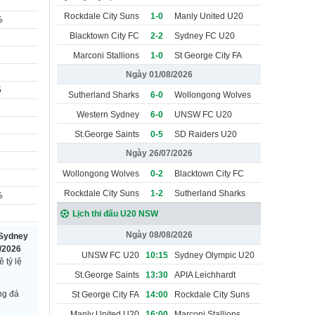
Tigers U20
Rockdale City Suns
1-0
Manly United U20
%
U20
Blacktown City FC
2-2
Sydney FC U20
U20
Marconi Stallions
1-0
St George City FA
U20
U20
Ngày 01/08/2026
5
Sutherland Sharks
6-0
Wollongong Wolves
U20
U20
Western Sydney
6-0
UNSW FC U20
Wanderers U20
St.George Saints
0-5
SD Raiders U20
U20
Ngày 26/07/2026
Wollongong Wolves
0-2
Blacktown City FC
U20
U20
Rockdale City Suns
1-2
Sutherland Sharks
%
U20
U20
Lịch thi đấu U20 NSW
Ngày 08/08/2026
Sydney
/2026
UNSW FC U20
10:15
Sydney Olympic U20
 tỷ lệ
St.George Saints
13:30
APIA Leichhardt
U20
Tigers U20
ng đá
St George City FA
14:00
Rockdale City Suns
U20
U20
Manly United U20
16:00
Marconi Stallions