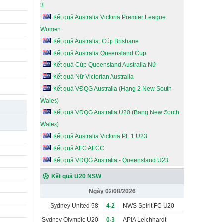
3
Kết quả Australia Victoria Premier League
Women
Kết quả Australia: Cúp Brisbane
Kết quả Australia Queensland Cup
Kết quả Cúp Queensland Australia Nữ
Kết quả Nữ Victorian Australia
Kết quả VĐQG Australia (Hạng 2 New South
Wales)
Kết quả VĐQG Australia U20 (Bang New South
Wales)
Kết quả Australia Victoria PL 1 U23
Kết quả AFC AFCC
Kết quả VĐQG Australia - Queensland U23
Kết quả U20 NSW
Ngày 02/08/2026
Sydney United 58
4-2
NWS Spirit FC U20
U20
Sydney Olympic U20
0-3
APIA Leichhardt