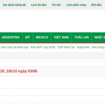
Dự đoán bóng đá
Lịch thi đấu
Tin tức
Lịch phát sóng
Đối đầu
ARGENTINA
MỸ
MEXICO
VIỆT NAM
THÁI LAN
NHẬT 
Kèo nhà cái hôm nay
Kèo AFF Cup 2026
TOP Nhà Cái
Kqbd Anh
Kèo bóng
0, 16h10 ngày 03/06