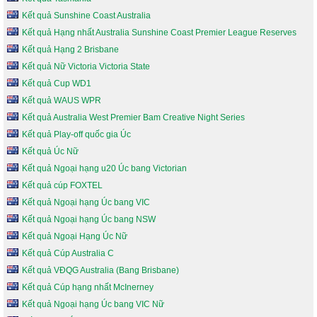
Kết quả Sunshine Coast Australia
Kết quả Hạng nhất Australia Sunshine Coast Premier League Reserves
Kết quả Hạng 2 Brisbane
Kết quả Nữ Victoria Victoria State
Kết quả Cup WD1
Kết quả WAUS WPR
Kết quả Australia West Premier Bam Creative Night Series
Kết quả Play-off quốc gia Úc
Kết quả Úc Nữ
Kết quả Ngoại hạng u20 Úc bang Victorian
Kết quả cúp FOXTEL
Kết quả Ngoại hạng Úc bang VIC
Kết quả Ngoại hạng Úc bang NSW
Kết quả Ngoại Hạng Úc Nữ
Kết quả Cúp Australia C
Kết quả VĐQG Australia (Bang Brisbane)
Kết quả Cúp hạng nhất McInerney
Kết quả Ngoại hạng Úc bang VIC Nữ