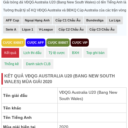
Giải bóng đá VĐQG Australia U20 (Bang New South Wales) có tên Tiếng Anh là VĐ
Tường thuật tỷ số KQ VĐQG Australia và BĐKQ Cúp Australia của các trận vòng tứ
AFF Cup
Ngoại Hạng Anh
Cúp C1 Châu Âu
Bundesliga
La Liga
Serie A
Ligue 1
V-League
Cúp C2 Châu Âu
Cúp C3 Châu Âu
CƯỢC 8XBET
CƯỢC AFF
CƯỢC 8XBET
CƯỢC VIP
Kết quả
Lịch thi đấu
Tỷ lệ cược
BXH
Top ghi bàn
Thống kê
Danh sách CLB
KẾT QUẢ VĐQG AUSTRALIA U20 (BANG NEW SOUTH
WALES) MÙA GIẢI 2020
VĐQG Australia U20 (Bang New
Tên giải đấu
South Wales)
Tên khác
Tên Tiếng Anh
Mùa giải hiện tại
2020