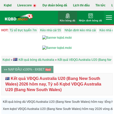
Kqbd
Livescore
Dự đoán bóng đá
Lịch thi đấu
Tin tức
L
Kèo bóng đá
Nhận định bóng đá
HOT:
Tỷ số trực tuyến 7m
Kèo nhà cái 55
Nhận định kèo nhà cái
Kèo nhà c
Kqbd
»
Kết quả bóng đá Australia
»
Kết quả VĐQG Australia U20 (Bang New
»» NẠP ĐẦU x100% - 8XBET
Kết quả VĐQG Australia U20 (Bang New South
Wales) 2026 hôm nay, Tỷ số Kqbd VĐQG Australia
U20 (Bang New South Wales)
Kết quả bóng đá VĐQG Australia U20 (Bang New South Wales) hôm nay: tổng hợp
Xem kqbd VĐQG Australia U20 (Bang New South Wales) hôm nay 2026 vòng đấu 0: