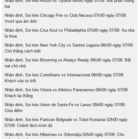
Nhận định, Soi kèo Austin vs Tijuana 08h00 ngày 07/08: Bất phân thắng
bại
Nhận định, Soi kèo Chicago Fire vs Club Necaxa 07h30 ngày 07/08:
Vượt qua ám ảnh
Nhận định, Soi kèo Cruz Azul vs Philadelphia 07h00 ngày 07/08: Xa nhà
là thua
Nhận định, Soi kèo New York City vs Santos Laguna 06h30 ngày 07/08:
Chủ thắng cách biệt
Nhận định, Soi kèo Blooming vs Always Ready 06h30 ngày 07/08: Bắt
nạt chủ nhà
Nhận định, Soi kèo Corinthians vs Internacional 06h00 ngày 07/08:
Khách vào tứ kết
Nhận định, Soi kèo Vitoria vs Atletico Paranaense 06h00 ngày 07/08:
Khách lại thắng
Nhận định, Soi kèo Union de Santa Fe vs Lanus 05h00 ngày 07/08:
Chia điểm
Nhận định, Soi kèo Partizan Belgrade vs Tobol Kostanai 02h00 ngày
07/08: Chênh lệch trình độ
Nhận định, Soi kèo Hibernian vs Shkendija 02h00 ngày 07/08: Chủ