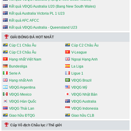
Kết quả VĐQG Australia U20 (Bang New South Wales)
Kết quả Australia Victoria PL 1 U23
Kết quả AFC AFCC
Kết quả VĐQG Australia - Queensland U23
GIẢI BÓNG ĐÁ HOT NHẤT
Cúp C1 Châu Âu
Cúp C2 Châu Âu
Cúp C3 Châu Âu
V-League
Hạng nhất Việt Nam
Ngoại Hạng Anh
Bundesliga
La Liga
Serie A
Ligue 1
Hạng nhất Anh
VĐQG Brazil
VĐQG Argentina
VĐQG Mỹ
VĐQG Mexico
VĐQG Nhật Bản
VĐQG Hàn Quốc
VĐQG Australia
VĐQG Thái Lan
VĐQG Indonesia
Giao hữu ĐTQG
Giao hữu CLB
Cúp Vô địch Châu lục / Thế giới