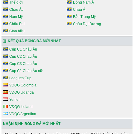
Thế giới
Đông Nam Á
Châu Âu
Châu Á
Nam Mỹ
Bắc-Trung Mỹ
Châu Phi
Châu Đại Dương
Giao hữu
KẾT QUẢ BÓNG ĐÁ MỚI NHẤT
Cúp C1 Châu Âu
Cúp C2 Châu Âu
Cúp C3 Châu Âu
Cúp C1 Châu Âu nữ
Leagues Cup
VĐQG Colombia
VĐQG Uganda
Yemen
VĐQG Iceland
VĐQG Argentina
NHẬN ĐỊNH BÓNG ĐÁ MỚI NHẤT