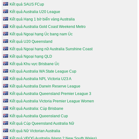
Kết quả SAUS FCup
Kết quả Australia U20 League
Kết quả Hạng 1 bờ biển vàng Australia
Kết quả Australia Gold Coast Weekend Metro
Kết quả Ngoại hạng Úc bang nam Úc
Kết quả U20 Queensland
Kết quả Ngoại hạng nữ Australia Sunshine Coast
Kết quả Ngoại hạng QLD
Kết quả Khu vực Brisbane Úc
Kết quả Australia WA State League Cup
Kết quả Australia NPL Victoria U23 A
Kết quả Australia Darwin Reserve League
Kết quả Australia Queensland Premier League 3
Kết quả Australia Victoria Premier League Women
Kết quả Australia: Cúp Brisbane
Kết quả Australia Queensland Cup
Kết quả Cúp Queensland Australia Nữ
Kết quả Nữ Victorian Australia
Kết quả VĐQG Australia (Hạng 2 New South Wales)