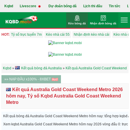
Kqbd
Livescore
Dự đoán bóng đá
Lịch thi đấu
Tin tức
L
Kèo bóng đá
Nhận định bóng đá
HOT:
Tỷ số trực tuyến 7m
Kèo nhà cái 55
Nhận định kèo nhà cái
Kèo nhà c
Kqbd
»
Kết quả bóng đá Australia
»
Kết quả Australia Gold Coast Weekend M
»» NẠP ĐẦU x100% - 8XBET
Kết quả Australia Gold Coast Weekend Metro 2026
hôm nay, Tỷ số Kqbd Australia Gold Coast Weekend
Metro
Kết quả bóng đá Australia Gold Coast Weekend Metro hôm nay: tổng hợp kqbđ Aus
Xem kqbd Australia Gold Coast Weekend Metro hôm nay 2026 vòng đấu 0: trực ti