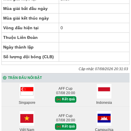
Mùa giải bắt đầu ngày
Mùa giải kết thúc ngày
Vòng đấu hiện tại
0
Thuộc Liên Đoàn
Ngày thành lập
Số lượng đội bóng (CLB)
Cập nhật:
07/08/2026 20:31:03
TRẬN ĐẤU NỔI BẬT
AFF Cup
07/08 20:00
Kết quả
Singapore
Indonesia
AFF Cup
07/08 20:00
Kết quả
Việt Nam
Campuchia