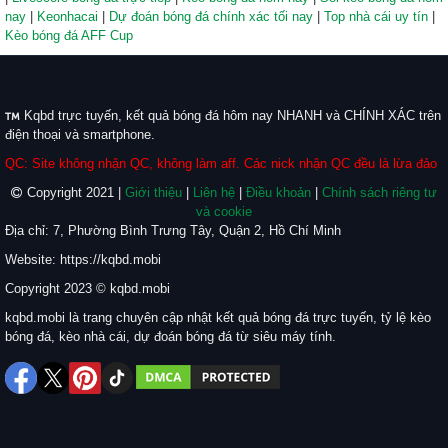
nay
|
Keonhacai
|
Dự đoán bóng đá chính xác tối nay
|
Top nhà cái uy tín
|
Kèo bóng đá AFF Cup
Kqbd trực tuyến, kết quả bóng đá hôm nay NHANH và CHÍNH XÁC trên
điện thoại và smartphone.
QC: Site không nhận QC, không làm aff. Các nick nhận QC đều là lừa đảo
Copyright 2021 |
Giới thiệu
|
Liên hệ
|
Điều khoản
|
Chính sách riêng tư
và cookie
Địa chỉ: 7, Phường Bình Trưng Tây, Quận 2, Hồ Chí Minh
Website: https://kqbd.mobi
Copyright 2023 © kqbd.mobi
kqbd.mobi là trang chuyên cập nhật kết quả bóng đá trực tuyến, tỷ lệ kèo
bóng đá, kèo nhà cái, dự đoán bóng đá từ siêu máy tính.