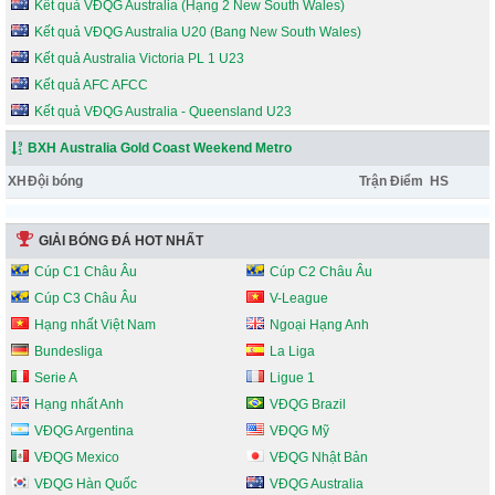
Kết quả VĐQG Australia (Hạng 2 New South Wales)
Kết quả VĐQG Australia U20 (Bang New South Wales)
Kết quả Australia Victoria PL 1 U23
Kết quả AFC AFCC
Kết quả VĐQG Australia - Queensland U23
BXH Australia Gold Coast Weekend Metro
XH
Đội bóng
Trận
Điểm
HS
GIẢI BÓNG ĐÁ HOT NHẤT
Cúp C1 Châu Âu
Cúp C2 Châu Âu
Cúp C3 Châu Âu
V-League
Hạng nhất Việt Nam
Ngoại Hạng Anh
Bundesliga
La Liga
Serie A
Ligue 1
Hạng nhất Anh
VĐQG Brazil
VĐQG Argentina
VĐQG Mỹ
VĐQG Mexico
VĐQG Nhật Bản
VĐQG Hàn Quốc
VĐQG Australia