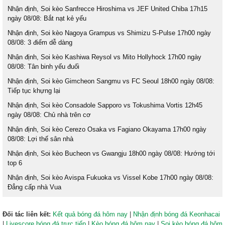
Nhận định, Soi kèo Sanfrecce Hiroshima vs JEF United Chiba 17h15
ngày 08/08: Bắt nạt kẻ yếu
Nhận định, Soi kèo Nagoya Grampus vs Shimizu S-Pulse 17h00 ngày
08/08: 3 điểm dễ dàng
Nhận định, Soi kèo Kashiwa Reysol vs Mito Hollyhock 17h00 ngày
08/08: Tân binh yếu đuối
Nhận định, Soi kèo Gimcheon Sangmu vs FC Seoul 18h00 ngày 08/08:
Tiếp tục khựng lại
Nhận định, Soi kèo Consadole Sapporo vs Tokushima Vortis 12h45
ngày 08/08: Chủ nhà trên cơ
Nhận định, Soi kèo Cerezo Osaka vs Fagiano Okayama 17h00 ngày
08/08: Lợi thế sân nhà
Nhận định, Soi kèo Bucheon vs Gwangju 18h00 ngày 08/08: Hướng tới
top 6
Nhận định, Soi kèo Avispa Fukuoka vs Vissel Kobe 17h00 ngày 08/08:
Đẳng cấp nhà Vua
Đối tác liên kết:
Kết quả bóng đá hôm nay
|
Nhận định bóng đá Keonhacai
|
Livescore bóng đá trực tiếp
|
Kèo bóng đá hôm nay
|
Soi kèo bóng đá hôm