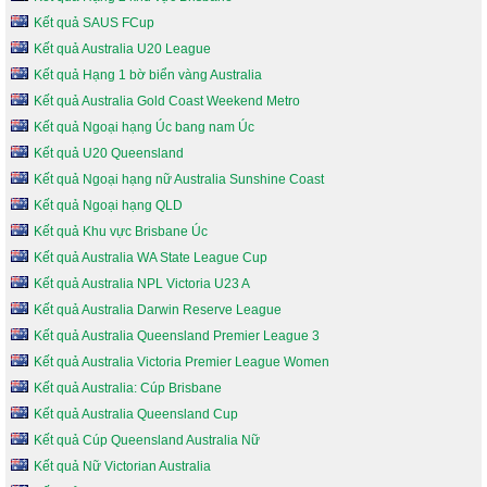
Kết quả SAUS FCup
Kết quả Australia U20 League
Kết quả Hạng 1 bờ biển vàng Australia
Kết quả Australia Gold Coast Weekend Metro
Kết quả Ngoại hạng Úc bang nam Úc
Kết quả U20 Queensland
Kết quả Ngoại hạng nữ Australia Sunshine Coast
Kết quả Ngoại hạng QLD
Kết quả Khu vực Brisbane Úc
Kết quả Australia WA State League Cup
Kết quả Australia NPL Victoria U23 A
Kết quả Australia Darwin Reserve League
Kết quả Australia Queensland Premier League 3
Kết quả Australia Victoria Premier League Women
Kết quả Australia: Cúp Brisbane
Kết quả Australia Queensland Cup
Kết quả Cúp Queensland Australia Nữ
Kết quả Nữ Victorian Australia