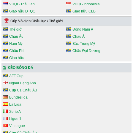
VĐQG Thái Lan
VĐQG Indonesia
Giao hữu ĐTQG
Giao hữu CLB
Cúp Vô địch Châu lục / Thế giới
Thế giới
Đông Nam Á
Châu Âu
Châu Á
Nam Mỹ
Bắc-Trung Mỹ
Châu Phi
Châu Đại Dương
Giao hữu
KÈO BÓNG ĐÁ
AFF Cup
Ngoại Hạng Anh
Cúp C1 Châu Âu
Bundesliga
La Liga
Serie A
Ligue 1
V-League
Cúp C2 Châu Âu