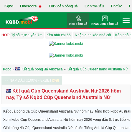
Kqbd
Livescore
Dự đoán bóng đá
Lịch thi đấu
Tin tức
L
Kèo bóng đá
Nhận định bóng đá
HOT:
Tỷ số trực tuyến 7m
Kèo nhà cái 55
Nhận định kèo nhà cái
Kèo nhà c
Kqbd
»
Kết quả bóng đá Australia
»
Kết quả Cúp Queensland Australia Nữ
»» NẠP ĐẦU x100% - 8XBET
Kết quả Cúp Queensland Australia Nữ 2026 hôm
nay, Tỷ số Kqbd Cúp Queensland Australia Nữ
Kết quả bóng đá Cúp Queensland Australia Nữ hôm nay: tổng hợp kqbđ Australia
Xem kqbd Cúp Queensland Australia Nữ hôm nay 2026 vòng đấu 0: trực tiếp kq b
Giải bóng đá Cúp Queensland Australia Nữ có tên Tiếng Anh là Cúp Queensland Au