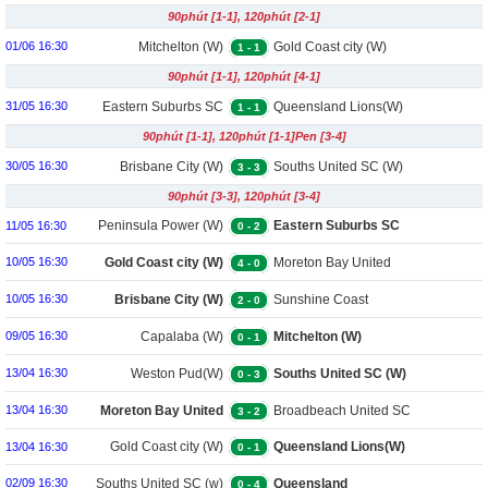
90phút [1-1], 120phút [2-1]
Mitchelton (W)
Gold Coast city (W)
01/06 16:30
1
-
1
90phút [1-1], 120phút [4-1]
Eastern Suburbs SC
Queensland Lions(W)
31/05 16:30
1
-
1
90phút [1-1], 120phút [1-1]Pen [3-4]
(W)
Brisbane City (W)
Souths United SC (W)
30/05 16:30
3
-
3
90phút [3-3], 120phút [3-4]
Peninsula Power (W)
Eastern Suburbs SC
11/05 16:30
0
-
2
(W)
Gold Coast city (W)
Moreton Bay United
10/05 16:30
4
-
0
(W)
Brisbane City (W)
Sunshine Coast
10/05 16:30
2
-
0
Wanderers (W)
Capalaba (W)
Mitchelton (W)
09/05 16:30
0
-
1
Weston Pud(W)
Souths United SC (W)
13/04 16:30
0
-
3
Moreton Bay United
Broadbeach United SC
13/04 16:30
3
-
2
(W)
(W)
Gold Coast city (W)
Queensland Lions(W)
13/04 16:30
0
-
1
Souths United SC (w)
Queensland
02/09 16:30
0
-
4