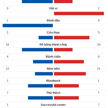
0
Việt vị
2
1
Đánh đầu
0
2
Cứu thua
5
16
Rê bóng thành công
10
4
Đánh chặn
6
12
Ném biên
21
1
Woodwork
1
7
Thử thách
7
1
Successful center
7