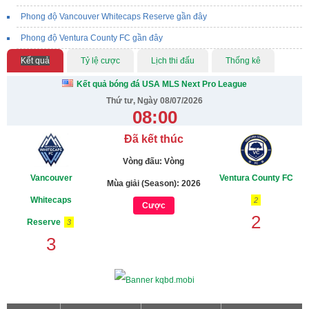
Phong độ Vancouver Whitecaps Reserve gần đây
Phong độ Ventura County FC gần đây
Kết quả
Tỷ lệ cược
Lịch thi đấu
Thống kê
Kết quả bóng đá USA MLS Next Pro League
Thứ tư, Ngày 08/07/2026
08:00
Đã kết thúc
Vòng đấu: Vòng
Vancouver
Ventura County FC
Mùa giải (Season): 2026
Whitecaps
2
Cược
2
Reserve
3
3