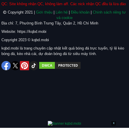
QC: Site không nhận QC, không làm aff. Các nick nhận QC đều là lừa đảo
Copyright 2021 |
Giới thiệu
|
Liên hệ
|
Điều khoản
|
Chính sách riêng tư
và cookie
Địa chỉ: 7, Phường Bình Trưng Tây, Quận 2, Hồ Chí Minh
Website: https://kqbd.mobi
Copyright 2023 © kqbd.mobi
kqbd.mobi là trang chuyên cập nhật kết quả bóng đá trực tuyến, tỷ lệ kèo
bóng đá, kèo nhà cái, dự đoán bóng đá từ siêu máy tính.
x