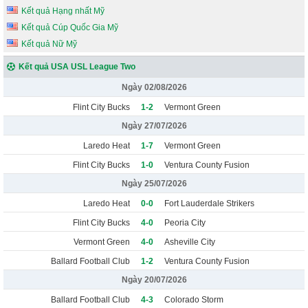
Kết quả Hạng nhất Mỹ
Kết quả Cúp Quốc Gia Mỹ
Kết quả Nữ Mỹ
Kết quả USA USL League Two
Ngày 02/08/2026
Flint City Bucks
1-2
Vermont Green
Ngày 27/07/2026
Laredo Heat
1-7
Vermont Green
Flint City Bucks
1-0
Ventura County Fusion
Ngày 25/07/2026
Laredo Heat
0-0
Fort Lauderdale Strikers
Flint City Bucks
4-0
Peoria City
Vermont Green
4-0
Asheville City
Ballard Football Club
1-2
Ventura County Fusion
Ngày 20/07/2026
Ballard Football Club
4-3
Colorado Storm