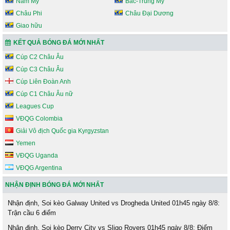
Nam Mỹ
Bắc-Trung Mỹ
Châu Phi
Châu Đại Dương
Giao hữu
KẾT QUẢ BÓNG ĐÁ MỚI NHẤT
Cúp C2 Châu Âu
Cúp C3 Châu Âu
Cúp Liên Đoàn Anh
Cúp C1 Châu Âu nữ
Leagues Cup
VĐQG Colombia
Giải Vô địch Quốc gia Kyrgyzstan
Yemen
VĐQG Uganda
VĐQG Argentina
NHẬN ĐỊNH BÓNG ĐÁ MỚI NHẤT
Nhận định, Soi kèo Galway United vs Drogheda United 01h45 ngày 8/8:
Trận cầu 6 điểm
Nhận định, Soi kèo Derry City vs Sligo Rovers 01h45 ngày 8/8: Điểm