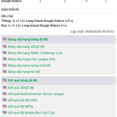
Rough Riders
2
1
0
1
(sân khách)
Ghi chú:
Thắng:
là số trận
Long Island Rough Riders
thắng
Bại:
là số trận
Long Island Rough Riders
thua
Cập nhật:
04/06/2026 09:06:01
Bảng xếp hạng bóng đá Mỹ
Bảng xếp hạng VĐQG Mỹ
Bảng xếp hạng NWSL Challenge Cup
Bảng xếp hạng USL League One
Bảng xếp hạng Hạng nhất Mỹ
Bảng xếp hạng Nữ Mỹ
Kết quả bóng đá Mỹ
Kết quả VĐQG Mỹ
Kết quả North American Soccer League
Kết quả Nữ Mỹ UWS
Kết quả Mỹ WPSL
Kết quả Mỹ Mobile Mini Sun Cup