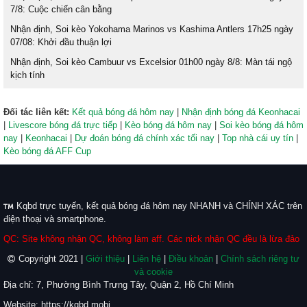
7/8: Cuộc chiến cân bằng
Nhận định, Soi kèo Yokohama Marinos vs Kashima Antlers 17h25 ngày
07/08: Khởi đầu thuận lợi
Nhận định, Soi kèo Cambuur vs Excelsior 01h00 ngày 8/8: Màn tái ngộ
kịch tính
Đối tác liên kết:
Kết quả bóng đá hôm nay
|
Nhận định bóng đá Keonhacai
|
Livescore bóng đá trực tiếp
|
Kèo bóng đá hôm nay
|
Soi kèo bóng đá hôm
nay
|
Keonhacai
|
Dự đoán bóng đá chính xác tối nay
|
Top nhà cái uy tín
|
Kèo bóng đá AFF Cup
Kqbd trực tuyến, kết quả bóng đá hôm nay NHANH và CHÍNH XÁC trên
điện thoại và smartphone.
QC: Site không nhận QC, không làm aff. Các nick nhận QC đều là lừa đảo
Copyright 2021 |
Giới thiệu
|
Liên hệ
|
Điều khoản
|
Chính sách riêng tư
và cookie
Địa chỉ: 7, Phường Bình Trưng Tây, Quận 2, Hồ Chí Minh
Website: https://kqbd.mobi