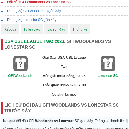
Đối đầu GFI Woodlands vs Lonestar SC
Phong độ GFI Woodlands gần đây
Phong độ Lonestar SC gần đây
Kết quả
Tỷ lệ cược
Lịch thi đấu
Thống kê
USA USL LEAGUE TWO 2026
: GFI WOODLANDS VS
LONESTAR SC
Giải đấu: USA USL League
Two
GFI Woodlands
Lonestar SC
Mùa giải (mùa bóng): 2026
Thời gian: 04/6/2026 07:00
Số phút bù giờ:
LỊCH SỬ ĐỐI ĐẦU GFI WOODLANDS VS LONESTAR SC
TRƯỚC ĐÂY
Kết quả đối đầu
GFI Woodlands vs Lonestar SC
gần đây: Thống kê thành tích 