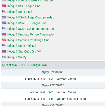
Kết quả USA MLS Next Pro League
Kết quả USL League One
Kết quả Hạng 3 Mỹ
Kết quả USA College Championship
Kết quả USA USL League Two
Kết quả USA NISA Independent Cup
Kết quả Uruguay Torneo Preparacion
Kết quả Carolina Challenge Cup
Kết quả Hạng nhất Mỹ
Kết quả Cúp Quốc Gia Mỹ
Kết quả Nữ Mỹ
Kết quả USA USL League Two
Ngày 02/08/2026
Flint City Bucks
1-2
Vermont Green
Ngày 27/07/2026
Laredo Heat
1-7
Vermont Green
Flint City Bucks
1-0
Ventura County Fusion
Ngày 25/07/2026