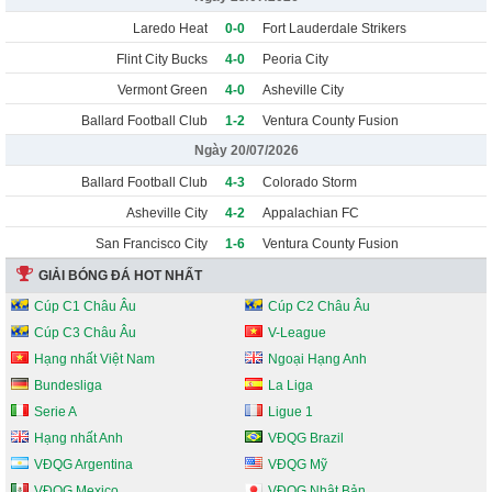
Laredo Heat
0-0
Fort Lauderdale Strikers
Flint City Bucks
4-0
Peoria City
Vermont Green
4-0
Asheville City
Ballard Football Club
1-2
Ventura County Fusion
Ngày 20/07/2026
Ballard Football Club
4-3
Colorado Storm
Asheville City
4-2
Appalachian FC
San Francisco City
1-6
Ventura County Fusion
GIẢI BÓNG ĐÁ HOT NHẤT
Cúp C1 Châu Âu
Cúp C2 Châu Âu
Cúp C3 Châu Âu
V-League
Hạng nhất Việt Nam
Ngoại Hạng Anh
Bundesliga
La Liga
Serie A
Ligue 1
Hạng nhất Anh
VĐQG Brazil
VĐQG Argentina
VĐQG Mỹ
VĐQG Mexico
VĐQG Nhật Bản